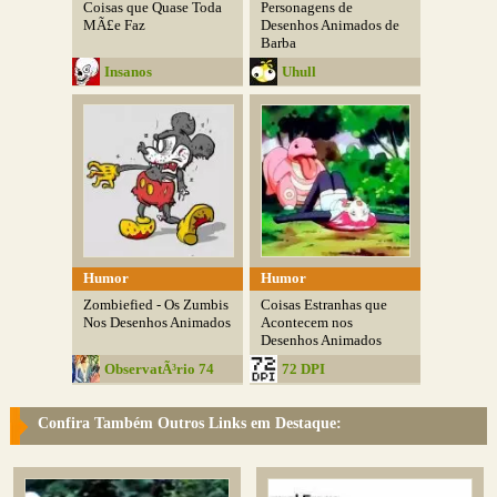
Coisas que Quase Toda
Personagens de
MÃ£e Faz
Desenhos Animados de
Barba
Insanos
Uhull
Humor
Humor
Zombiefied - Os Zumbis
Coisas Estranhas que
Nos Desenhos Animados
Acontecem nos
Desenhos Animados
ObservatÃ³rio 74
72 DPI
Confira Também Outros Links em Destaque: