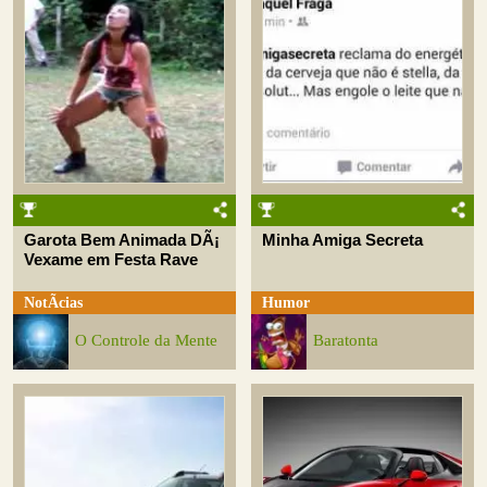
Garota Bem Animada DÃ¡
Minha Amiga Secreta
Vexame em Festa Rave
NotÃ­cias
Humor
O Controle da Mente
Baratonta