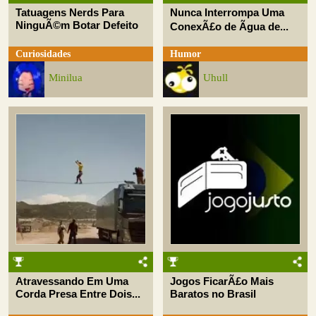
Tatuagens Nerds Para
Nunca Interrompa Uma
NinguÃ©m Botar Defeito
ConexÃ£o de Ãgua de...
Curiosidades
Humor
Minilua
Uhull
Atravessando Em Uma
Jogos FicarÃ£o Mais
Corda Presa Entre Dois...
Baratos no Brasil