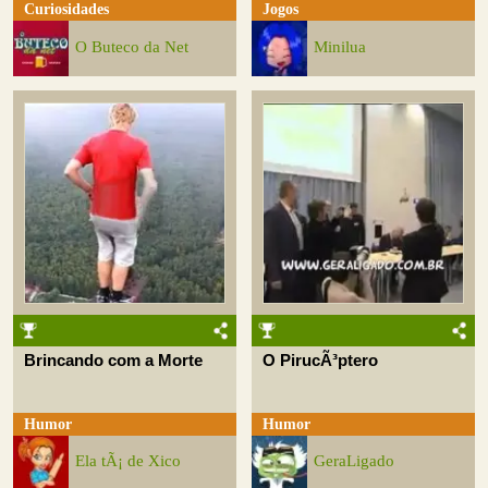
Curiosidades
Jogos
O Buteco da Net
Minilua
Brincando com a Morte
O PirucÃ³ptero
Humor
Humor
Ela tÃ¡ de Xico
GeraLigado