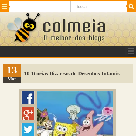
Beleza
Cinema e TV
Curiosidades
Esportes
Humor
Internet
Jogos
NotÃ­cias
Planeta
SaÃºde
Tecnologia
VeÃ­culos
Adulto
Sugerir Link
13
10 Teorias Bizarras de Desenhos Infantis
Adicionar Blog
Mar
Colmeia Exchange
Perguntas Frequentes
Sobre
Contato