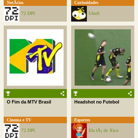
NotÃ­cias
Curiosidades
72 DPI
Uhull
O Fim da MTV Brasil
Headshot no Futebol
Cinema e TV
Esportes
72 DPI
Ela tÃ¡ de Xico