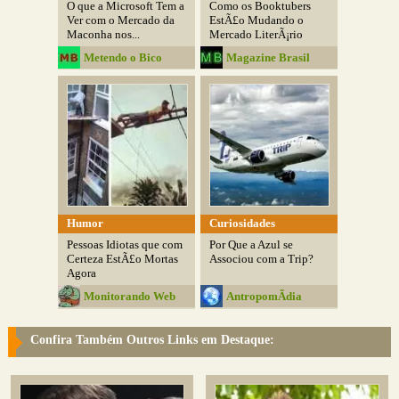
O que a Microsoft Tem a
Como os Booktubers
Ver com o Mercado da
EstÃ£o Mudando o
Maconha nos...
Mercado LiterÃ¡rio
Metendo o Bico
Magazine Brasil
Humor
Curiosidades
Pessoas Idiotas que com
Por Que a Azul se
Certeza EstÃ£o Mortas
Associou com a Trip?
Agora
Monitorando Web
AntropomÃ­dia
Confira Também Outros Links em Destaque: