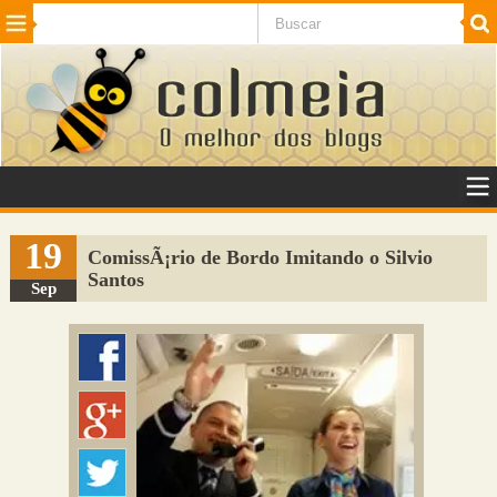
Beleza
Cinema e TV
Curiosidades
Esportes
Humor
Internet
Jogos
NotÃ­cias
Planeta
SaÃºde
Tecnologia
VeÃ­culos
Adulto
Sugerir Link
19
ComissÃ¡rio de Bordo Imitando o Silvio
Santos
Adicionar Blog
Sep
Colmeia Exchange
Perguntas Frequentes
Sobre
Contato