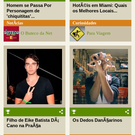
Homem se Passa Por
HotÃ©is em Miami: Quais
Personagem de
os Melhores Locais...
'chiquititas'...
NotÃ­cias
Curiosidades
O Buteco da Net
Para Viagem
Filho de Eike Batista DÃ¡
Os Dedos DanÃ§arinos
Cano na PraÃ§a