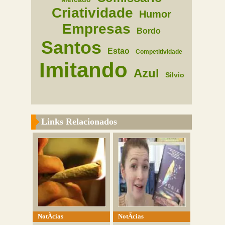
Criatividade
Humor
Empresas
Bordo
Santos
Estao
Competitividade
Imitando
Azul
Silvio
Links Relacionados
NotÃ­cias
NotÃ­cias