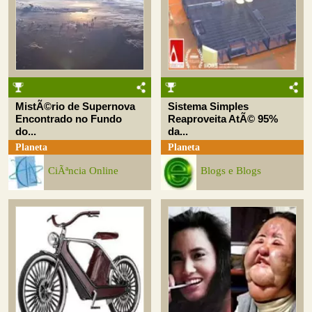
MistÃ©rio de Supernova
Sistema Simples
Encontrado no Fundo
Reaproveita AtÃ© 95%
do...
da...
Planeta
Planeta
CiÃªncia Online
Blogs e Blogs