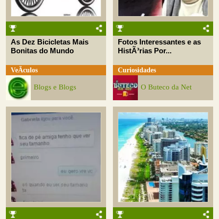
As Dez Bicicletas Mais
Fotos Interessantes e as
Bonitas do Mundo
HistÃ³rias Por...
VeÃ­culos
Curiosidades
Blogs e Blogs
O Buteco da Net