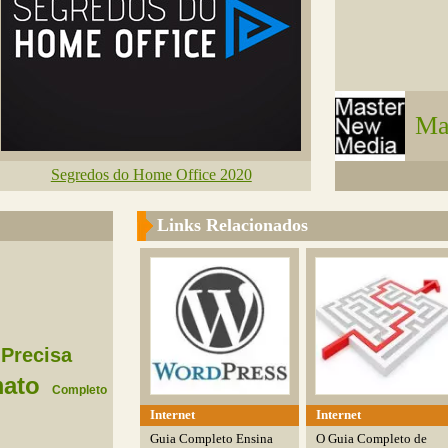
Ma
Segredos do Home Office 2020
Links Relacionados
Precisa
ato
Completo
Internet
Internet
Guia Completo Ensina
O Guia Completo de