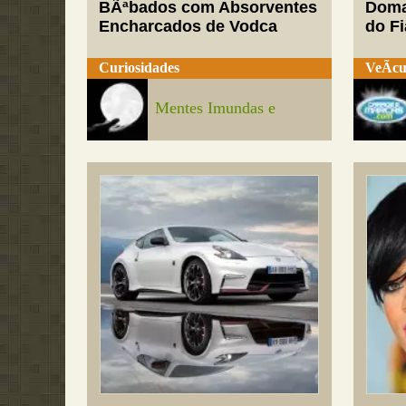
BÃªbados com Absorventes
Doma
Encharcados de Vodca
do Fi
Curiosidades
VeÃ­cu
Mentes Imundas e