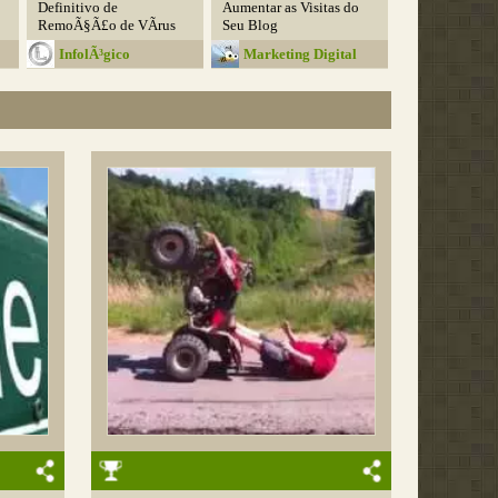
Definitivo de
Aumentar as Visitas do
RemoÃ§Ã£o de VÃ­rus
Seu Blog
InfolÃ³gico
Marketing Digital