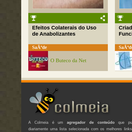
Efeitos Colaterais do Uso
Cria
de Anabolizantes
Funci
SaÃºde
SaÃºd
O Buteco da Net
A Colmeia é um
agregador de conteúdo
que pub
diariamente uma lista selecionada com os melhores link