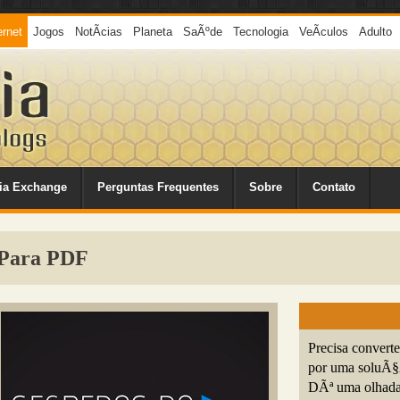
ernet
Jogos
NotÃ­cias
Planeta
SaÃºde
Tecnologia
VeÃ­culos
Adulto
ia Exchange
Perguntas Frequentes
Sobre
Contato
 Para PDF
Precisa convert
por uma soluÃ§Ã
DÃª uma olhada 