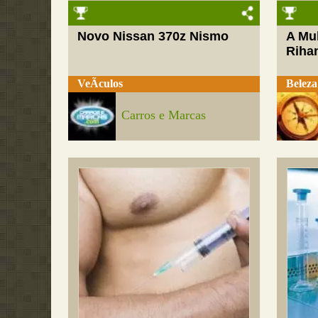
Novo Nissan 370z Nismo
A Mul
Riha
VeÃ­culos
Beleza
Carros e Marcas