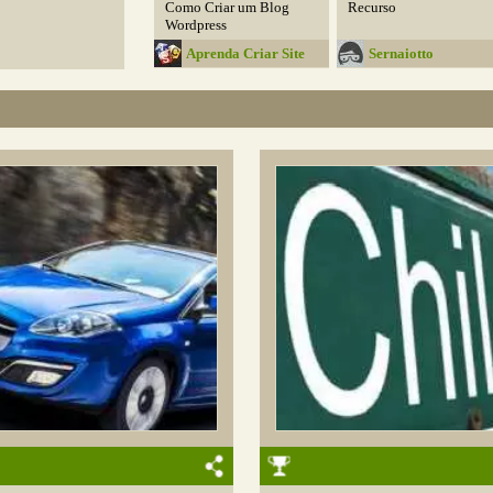
Como Criar um Blog
Recurso
Wordpress
Aprenda Criar Site
Sernaiotto