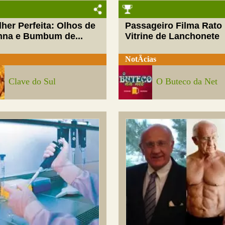
her Perfeita: Olhos de
Passageiro Filma Rato
nna e Bumbum de...
Vitrine de Lanchonete
NotÃ­cias
Clave do Sul
O Buteco da Net