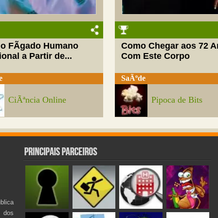
do FÃ­gado Humano
Como Chegar aos 72 A
onal a Partir de...
Com Este Corpo
e
SaÃºde
CiÃªncia Online
Pipoca de Bits
lica
s dos