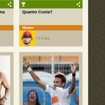
 na
Quanto Custa?
Humor
O Loxa