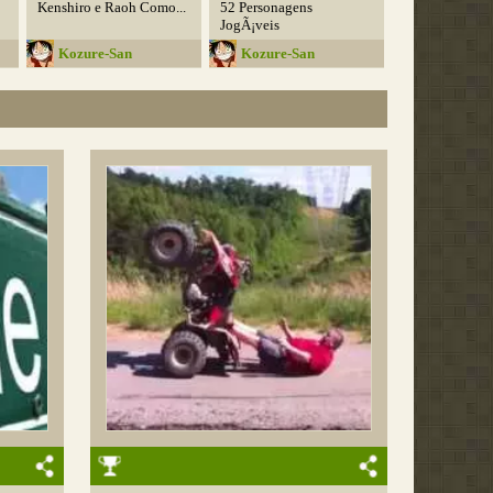
Kenshiro e Raoh Como...
52 Personagens
JogÃ¡veis
Kozure-San
Kozure-San