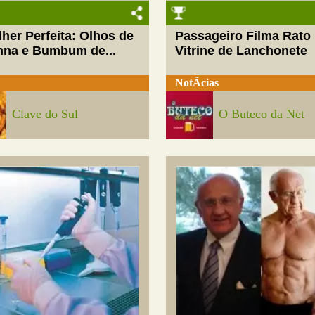
her Perfeita: Olhos de
Passageiro Filma Rato
nna e Bumbum de...
Vitrine de Lanchonete
NotÃ­cias
Clave do Sul
O Buteco da Net