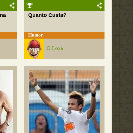
 na
Quanto Custa?
Humor
O Loxa