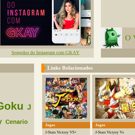
O 
Segredos do Instagram com GKAY
Links Relacionados
Goku
J
y
Cenario
Jogos
Jogos
J-Stars Victory VS+
J-Stars Victory Vs