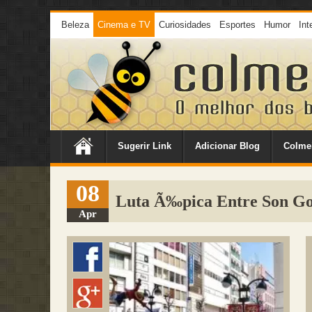
Beleza
Cinema e TV
Curiosidades
Esportes
Humor
Int
Sugerir Link
Adicionar Blog
Colme
08
Luta Ã‰pica Entre Son Go
Apr