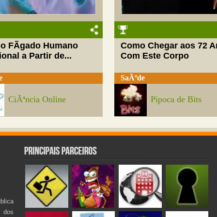
do FÃ­gado Humano
Como Chegar aos 72 A
onal a Partir de...
Com Este Corpo
e
SaÃºde
CiÃªncia Online
Pipoca de Bits
lica
s dos