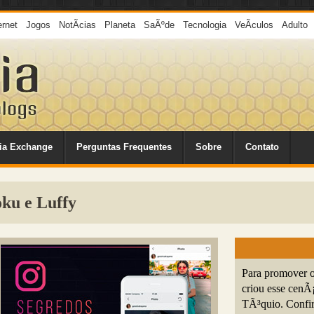
ernet
Jogos
NotÃ­cias
Planeta
SaÃºde
Tecnologia
VeÃ­culos
Adulto
ia Exchange
Perguntas Frequentes
Sobre
Contato
ku e Luffy
Para promover o
criou esse cenÃ
TÃ³quio. Confir