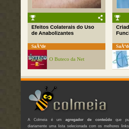
Efeitos Colaterais do Uso
Cria
de Anabolizantes
Funci
SaÃºde
SaÃºd
O Buteco da Net
A Colmeia é um
agregador de conteúdo
que pub
diariamente uma lista selecionada com os melhores link