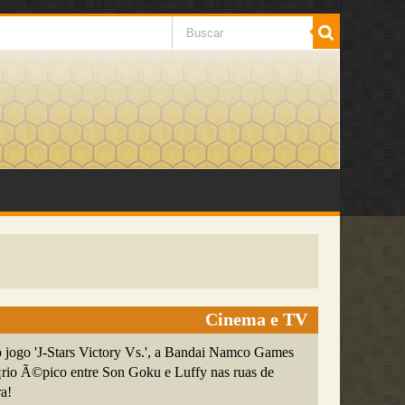
Cinema e TV
 jogo 'J-Stars Victory Vs.', a Bandai Namco Games
¡rio Ã©pico entre Son Goku e Luffy nas ruas de
a!