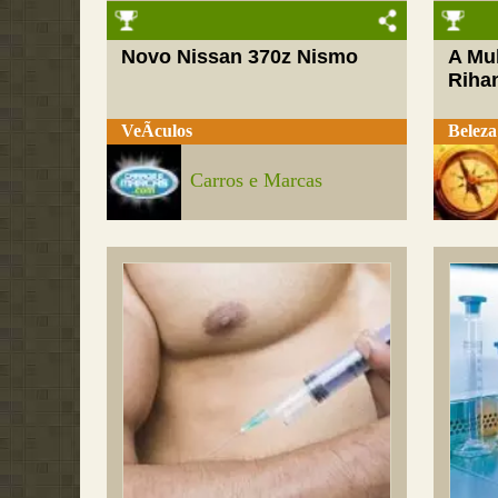
Novo Nissan 370z Nismo
A Mul
Riha
VeÃ­culos
Beleza
Carros e Marcas