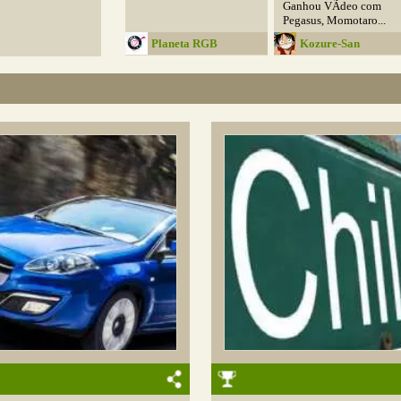
Ganhou VÃ­deo com
Pegasus, Momotaro...
Planeta RGB
Kozure-San