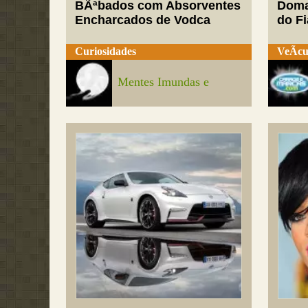
BÃªbados com Absorventes
Doma
Encharcados de Vodca
do Fi
Curiosidades
VeÃ­cu
Mentes Imundas e