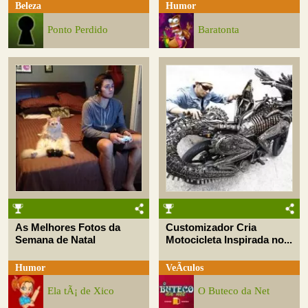
Beleza
Humor
Ponto Perdido
Baratonta
As Melhores Fotos da
Customizador Cria
Semana de Natal
Motocicleta Inspirada no...
Humor
VeÃ­culos
Ela tÃ¡ de Xico
O Buteco da Net