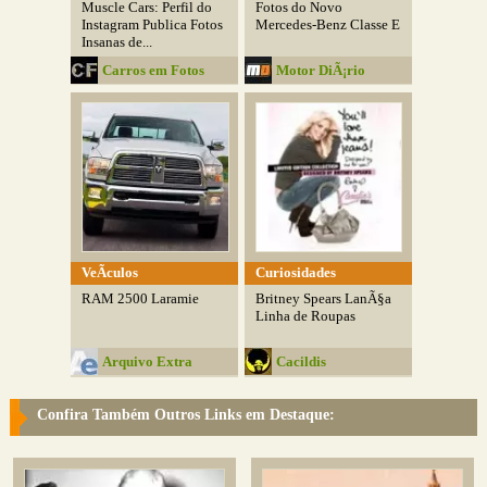
Muscle Cars: Perfil do
Fotos do Novo
Instagram Publica Fotos
Mercedes-Benz Classe E
Insanas de...
Carros em Fotos
Motor DiÃ¡rio
VeÃ­culos
Curiosidades
RAM 2500 Laramie
Britney Spears LanÃ§a
Linha de Roupas
Arquivo Extra
Cacildis
Confira Também Outros Links em Destaque: