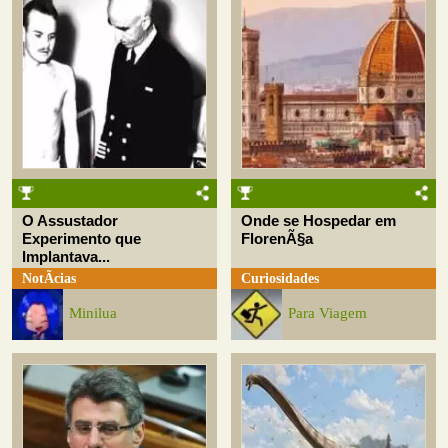
O Assustador
Onde se Hospedar em
Experimento que
FlorenÃ§a
Implantava...
NotÃ­cias
Curiosidades
Minilua
Para Viagem