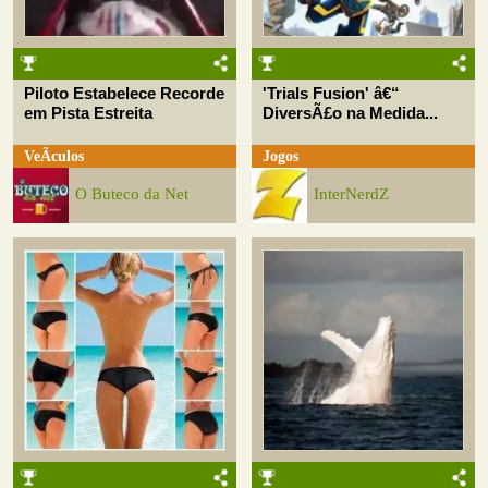
Piloto Estabelece Recorde
'Trials Fusion' â€“
em Pista Estreita
DiversÃ£o na Medida...
VeÃ­culos
Jogos
O Buteco da Net
InterNerdZ