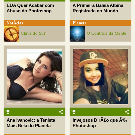
EUA Quer Acabar com
A Primeira Baleia Albina
Abuso do Photoshop
Registrada no Mundo
NotÃ­cias
Planeta
Clave do Sul
O Controle da Mente
Ana Ivanovic: a Tenista
Invejosos DirÃ£o que Ã‰
Mais Bela do Planeta
Photoshop