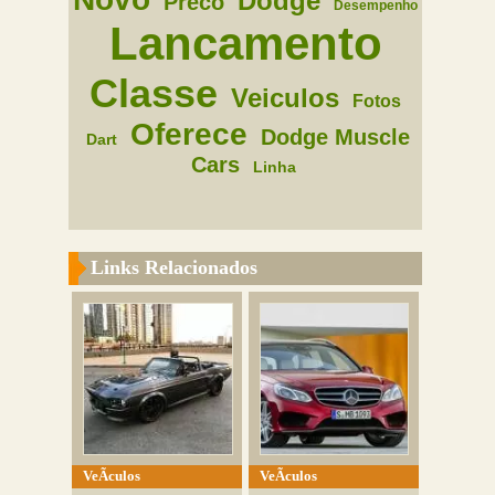
Dodge
Preco
Desempenho
Lancamento
Classe
Veiculos
Fotos
Oferece
Dodge Muscle
Dart
Cars
Linha
Links Relacionados
VeÃ­culos
VeÃ­culos