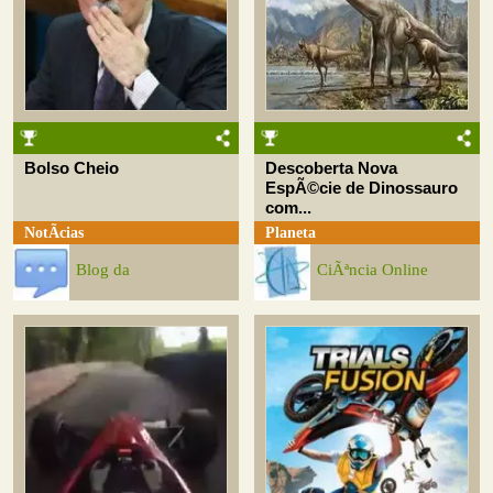
Bolso Cheio
Descoberta Nova
EspÃ©cie de Dinossauro
com...
NotÃ­cias
Planeta
Blog da
CiÃªncia Online