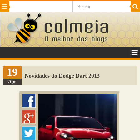
Beleza
Cinema e TV
Curiosidades
Esportes
Humor
Internet
Jogos
NotÃ­cias
Planeta
SaÃºde
Tecnologia
VeÃ­culos
Adulto
Sugerir Link
19
Novidades do Dodge Dart 2013
Adicionar Blog
Apr
Colmeia Exchange
Perguntas Frequentes
Sobre
Contato