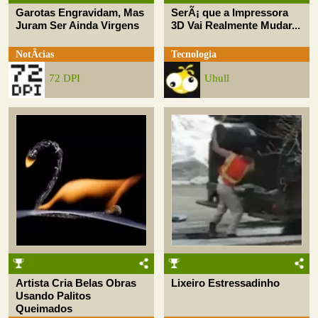
Garotas Engravidam, Mas
SerÃ¡ que a Impressora
Juram Ser Ainda Virgens
3D Vai Realmente Mudar...
NotÃ­cias
Tecnologia
72 DPI
Uhull
Artista Cria Belas Obras
Lixeiro Estressadinho
Usando Palitos
Queimados