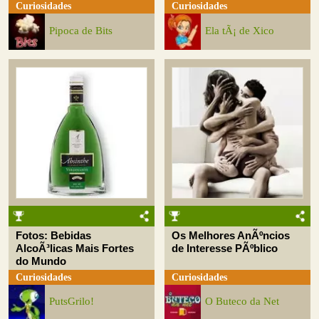
Curiosidades
Curiosidades
Pipoca de Bits
Ela tÃ¡ de Xico
Fotos: Bebidas
Os Melhores AnÃºncios
AlcoÃ³licas Mais Fortes
de Interesse PÃºblico
do Mundo
Curiosidades
Curiosidades
PutsGrilo!
O Buteco da Net