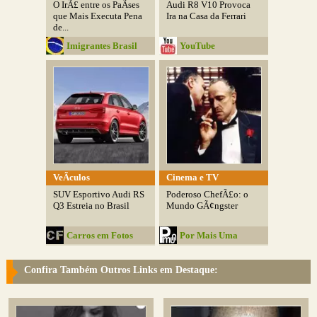
O IrÃ£ entre os PaÃ­ses
Audi R8 V10 Provoca
que Mais Executa Pena
Ira na Casa da Ferrari
de...
Imigrantes Brasil
YouTube
VeÃ­culos
Cinema e TV
SUV Esportivo Audi RS
Poderoso ChefÃ£o: o
Q3 Estreia no Brasil
Mundo GÃ¢ngster
Carros em Fotos
Por Mais Uma
Confira Também Outros Links em Destaque: