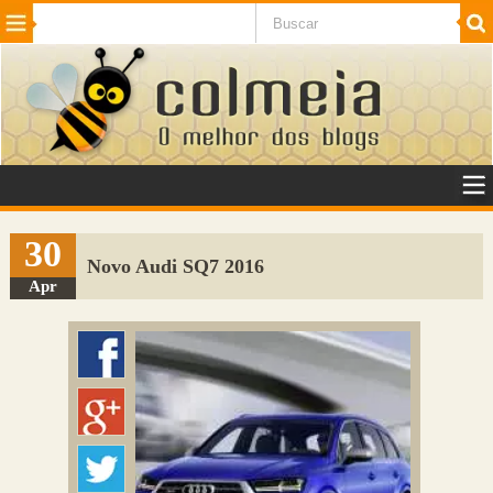
Beleza
Cinema e TV
Curiosidades
Esportes
Humor
Internet
Jogos
NotÃ­cias
Planeta
SaÃºde
Tecnologia
VeÃ­culos
Adulto
Sugerir Link
30
Novo Audi SQ7 2016
Adicionar Blog
Apr
Colmeia Exchange
Perguntas Frequentes
Sobre
Contato