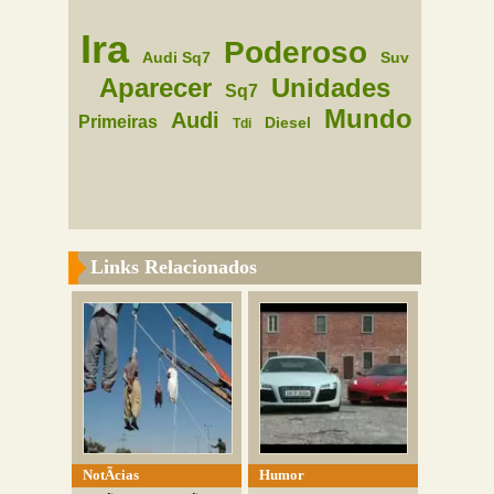
Ira
Poderoso
Audi Sq7
Suv
Aparecer
Unidades
Sq7
Mundo
Audi
Primeiras
Diesel
Tdi
Links Relacionados
NotÃ­cias
Humor