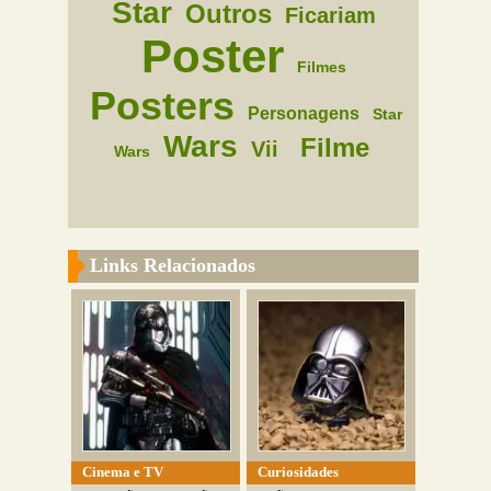
Star
Outros
Ficariam
Poster
Filmes
Posters
Personagens
Star
Wars
Filme
Vii
Wars
Links Relacionados
Cinema e TV
Curiosidades