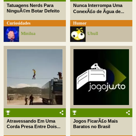
Tatuagens Nerds Para
Nunca Interrompa Uma
NinguÃ©m Botar Defeito
ConexÃ£o de Ãgua de...
Curiosidades
Humor
Minilua
Uhull
Atravessando Em Uma
Jogos FicarÃ£o Mais
Corda Presa Entre Dois...
Baratos no Brasil