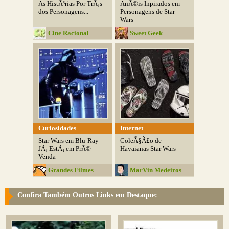
As HistÃ³rias Por TrÃ¡s
AnÃ©is Inpirados em
dos Personagens...
Personagens de Star
Wars
Cine Racional
Sweet Geek
Curiosidades
Internet
Star Wars em Blu-Ray
ColeÃ§Ã£o de
JÃ¡ EstÃ¡ em PrÃ©-
Havaianas Star Wars
Venda
Grandes Filmes
MarVin Medeiros
Confira Também Outros Links em Destaque: