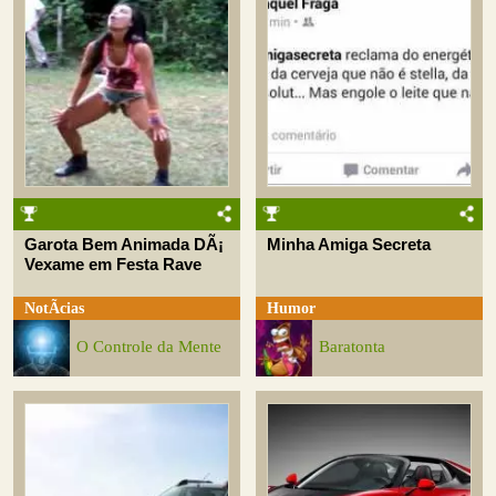
Garota Bem Animada DÃ¡
Minha Amiga Secreta
Vexame em Festa Rave
NotÃ­cias
Humor
O Controle da Mente
Baratonta