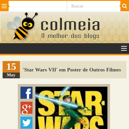
Beleza
Cinema e TV
Curiosidades
Esportes
Humor
Internet
Jogos
NotÃ­cias
Planeta
SaÃºde
Tecnologia
VeÃ­culos
Adulto
Sugerir Link
15
'Star Wars VII' em Poster de Outros Filmes
Adicionar Blog
May
Colmeia Exchange
Perguntas Frequentes
Sobre
Contato