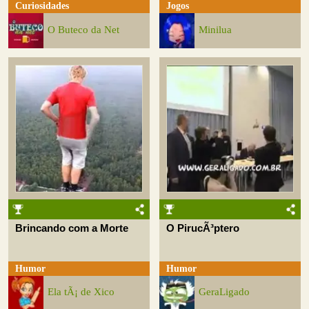
Curiosidades
Jogos
O Buteco da Net
Minilua
Brincando com a Morte
O PirucÃ³ptero
Humor
Humor
Ela tÃ¡ de Xico
GeraLigado