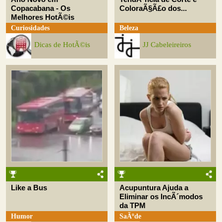
Copacabana - Os
ColoraÃ§Ã£o dos...
Melhores HotÃ©is
Curiosidades
Beleza
Dicas de HotÃ©is
JJ Cabeleireiros
Like a Bus
Acupuntura Ajuda a
Eliminar os IncÃ´modos
da TPM
Humor
SaÃºde