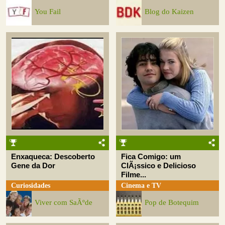
You Fail
Blog do Kaizen
Enxaqueca: Descoberto
Fica Comigo: um
Gene da Dor
ClÃ¡ssico e Delicioso
Filme...
Curiosidades
Cinema e TV
Viver com SaÃºde
Pop de Botequim