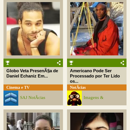
Globo Veta PresenÃ§a de
Americano Pode Ser
Daniel Echaniz Em...
Processado por Ter Lido
os...
Cinema e TV
NotÃ­cias
SAJ NotÃ­cias
Imagens &