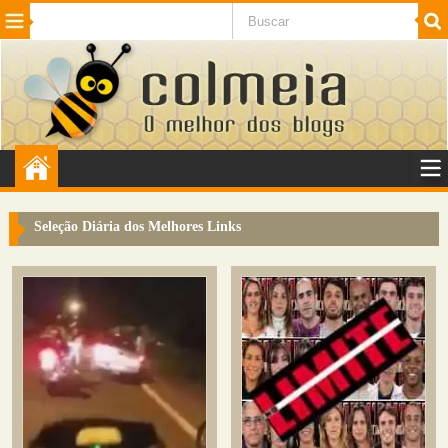
Beleza
Cinema e TV
Curiosidades
Esportes
Humor
Internet
Jogos
NotÃ­cias
Planeta
SaÃºde
Tecnologia
VeÃ­culos
Adulto
Sugerir Link
Seleção Diária dos Melhores Links
Adicionar Blog
Colmeia Exchange
Perguntas Frequentes
Sobre
Contato