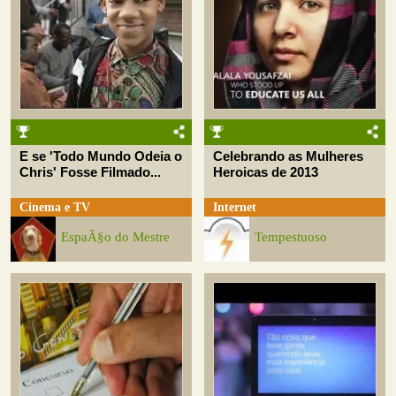
E se 'Todo Mundo Odeia o
Celebrando as Mulheres
Chris' Fosse Filmado...
Heroicas de 2013
Cinema e TV
Internet
EspaÃ§o do Mestre
Tempestuoso