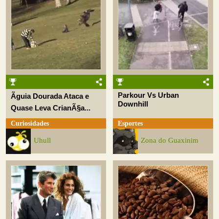
Parkour Vs Urban
Ãguia Dourada Ataca e
Downhill
Quase Leva CrianÃ§a...
Curiosidades
Esportes
Uhull
Zona do Guaxinim