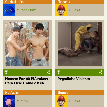
Curiosidades
NotÃ­cias
Mundo Drive
O Loxa
Homem Faz 90 PlÃ¡sticas
Pegadinha Violenta
Para Ficar Como o Ken
NotÃ­cias
Humor
Minilua
O Loxa