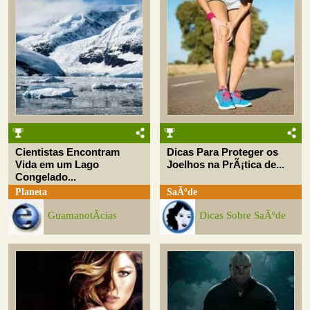
Cientistas Encontram
Dicas Para Proteger os
Vida em um Lago
Joelhos na PrÃ¡tica de...
Congelado...
Planeta
SaÃºde
GuamanotÃ­cias
Dicas Sobre SaÃºde