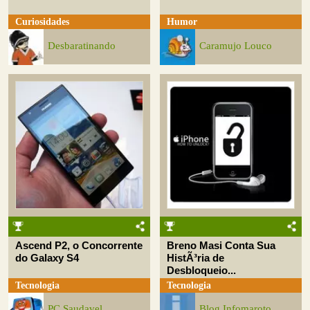
Curiosidades
Humor
Desbaratinando
Caramujo Louco
Ascend P2, o Concorrente
Breno Masi Conta Sua
do Galaxy S4
HistÃ³ria de
Desbloqueio...
Tecnologia
Tecnologia
PC Saudavel
Blog Infomaroto