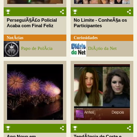
PerseguiÃ§Ã£o Policial
No Limite - ConheÃ§a os
Acaba com Final Feliz
Participantes
NotÃ­cias
Curiosidades
Papo de PolÃ­cia
DiÃ¡rio da Net
Ano Novo em
TendÃªncia de Corte e