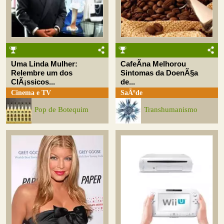
Uma Linda Mulher:
CafeÃ­na Melhorou
Relembre um dos
Sintomas da DoenÃ§a
ClÃ¡ssicos...
de...
Cinema e TV
SaÃºde
Pop de Botequim
Transhumanismo