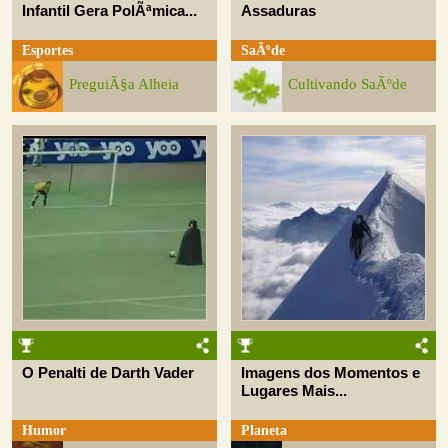
Infantil Gera PolÃªmica...
Assaduras
Esportes
SaÃºde
PreguiÃ§a Alheia
Cultivando SaÃºde
O Penalti de Darth Vader
Imagens dos Momentos e
Lugares Mais...
Humor
Planeta