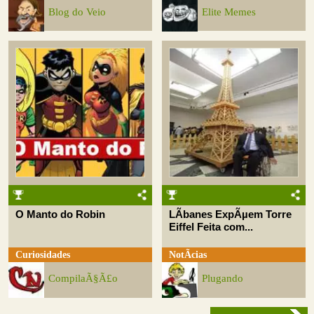
Blog do Veio
Elite Memes
O Manto do Robin
LÃ­banes ExpÃµem Torre
Eiffel Feita com...
Curiosidades
NotÃ­cias
CompilaÃ§Ã£o
Plugando