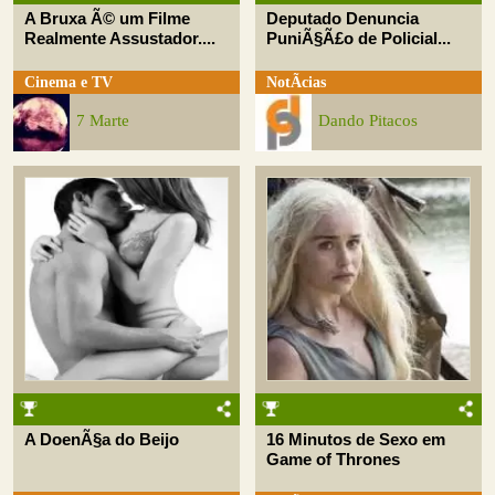
A Bruxa Ã© um Filme
Deputado Denuncia
Realmente Assustador....
PuniÃ§Ã£o de Policial...
Cinema e TV
NotÃ­cias
7 Marte
Dando Pitacos
A DoenÃ§a do Beijo
16 Minutos de Sexo em
Game of Thrones