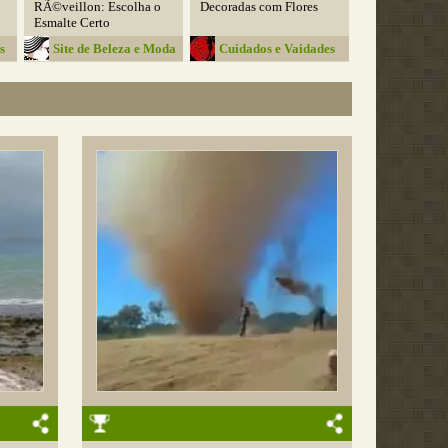
RÃ©veillon: Escolha o
Decoradas com Flores
Esmalte Certo
s
Site de Beleza e Moda
Cuidados e Vaidades