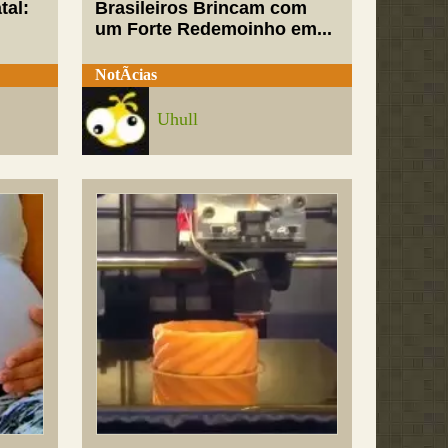
tal:
Brasileiros Brincam com
um Forte Redemoinho em...
NotÃ­cias
Uhull