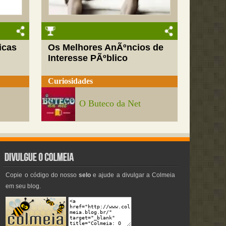
icas
Os Melhores AnÃºncios de
Interesse PÃºblico
Curiosidades
O Buteco da Net
Copie o código do nosso
selo
e ajude a divulgar a Colmeia
em seu blog.