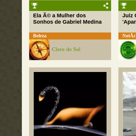
Ela Ã© a Mulher dos
Juiz
Sonhos de Gabriel Medina
'Apar
Beleza
NotÃ­c
Clave do Sul