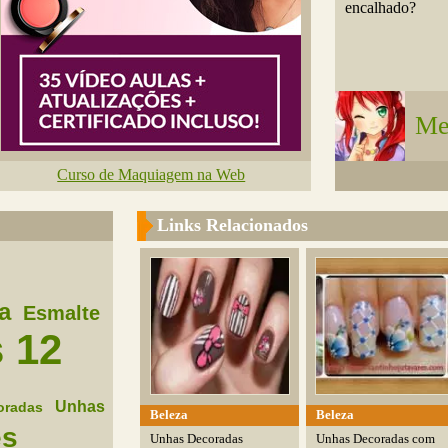
encalhado?
Me
Curso de Maquiagem na Web
Links Relacionados
a
Esmalte
 12
Unhas
oradas
Beleza
Beleza
es
Unhas Decoradas
Unhas Decoradas com