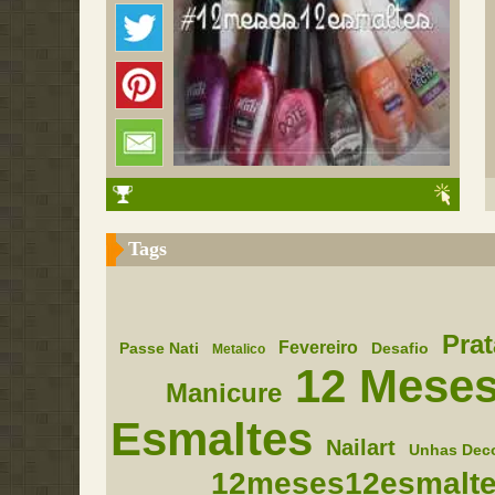
Tags
Prat
Fevereiro
Passe Nati
Desafio
Metalico
12 Meses
Manicure
Esmaltes
Nailart
Unhas Dec
12meses12esmalt