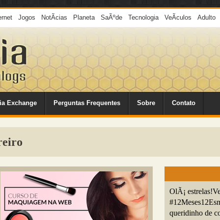
ernet
Jogos
NotÃ­cias
Planeta
SaÃºde
Tecnologia
VeÃ­culos
Adulto
ia Exchange
Perguntas Frequentes
Sobre
Contato
reiro
OlÃ¡ estrelas!V
#12Meses12Esma
queridinho de co