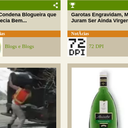
 Condena Blogueira que
Garotas Engravidam, 
ecia Bem...
Juram Ser Ainda Virge
ias
NotÃ­cias
Blogs e Blogs
72 DPI