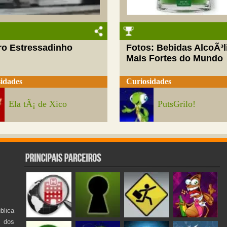
ro Estressadinho
Fotos: Bebidas AlcoÃ³l
Mais Fortes do Mundo
idades
Curiosidades
Ela tÃ¡ de Xico
PutsGrilo!
lica
s dos