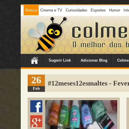
Beleza
Cinema e TV
Curiosidades
Esportes
Humor
Int
Sugerir Link
Adicionar Blog
Colme
26
#12meses12esmaltes - Feve
Feb