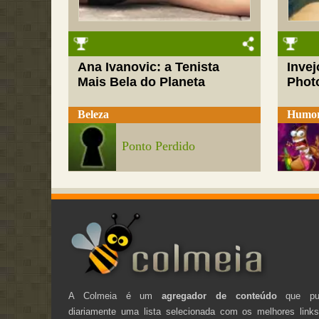
Ana Ivanovic: a Tenista
Inve
Mais Bela do Planeta
Phot
Beleza
Humo
Ponto Perdido
A Colmeia é um
agregador de conteúdo
que pub
diariamente uma lista selecionada com os melhores link