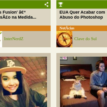
ls Fusion' â€“
EUA Quer Acabar com
rsÃ£o na Medida...
Abuso do Photoshop
NotÃ­cias
InterNerdZ
Clave do Sul