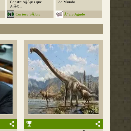
ConstruÃ§Ãµes que
do Mundo
AtÃ©...
Curioso SÃ¡bio
Ã“cio Agudo