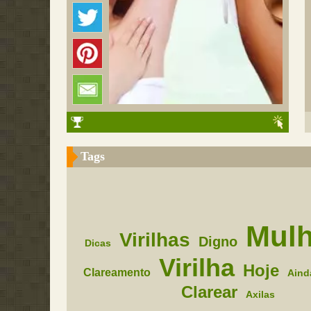
Tags
Mulh
Virilhas
Digno
Dicas
Virilha
Hoje
Clareamento
Aind
Clarear
Axilas