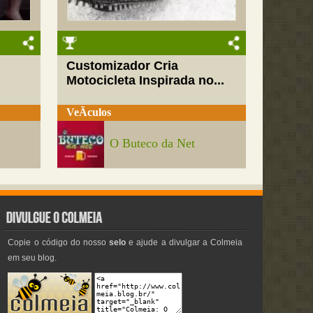
Customizador Cria
Motocicleta Inspirada no...
VeÃ­culos
O Buteco da Net
Copie o código do nosso
selo
e ajude a divulgar a Colmeia
em seu blog.