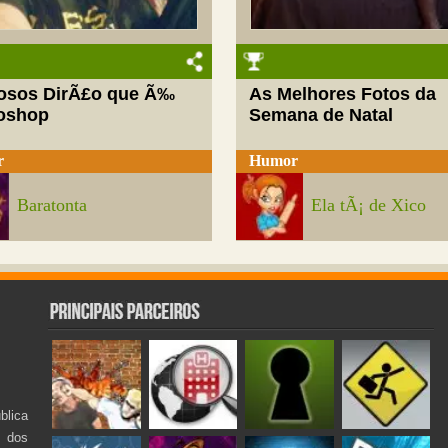
josos DirÃ£o que Ã‰
As Melhores Fotos da
oshop
Semana de Natal
r
Humor
Baratonta
Ela tÃ¡ de Xico
lica
s dos