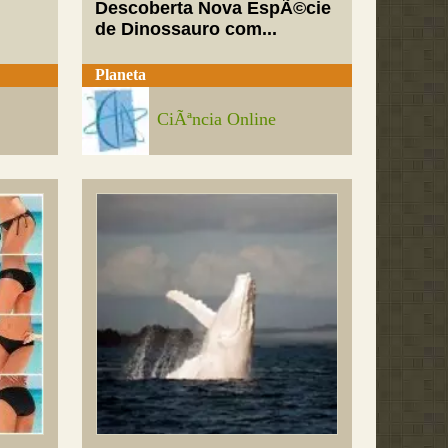
Descoberta Nova EspÃ©cie
de Dinossauro com...
Planeta
CiÃªncia Online