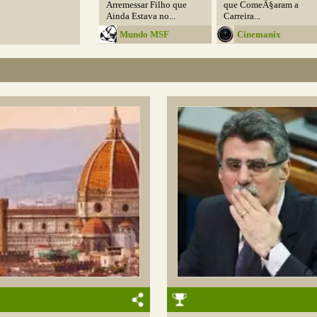
Arremessar Filho que
que ComeÃ§aram a
Ainda Estava no...
Carreira...
Mundo MSF
Cinemanix