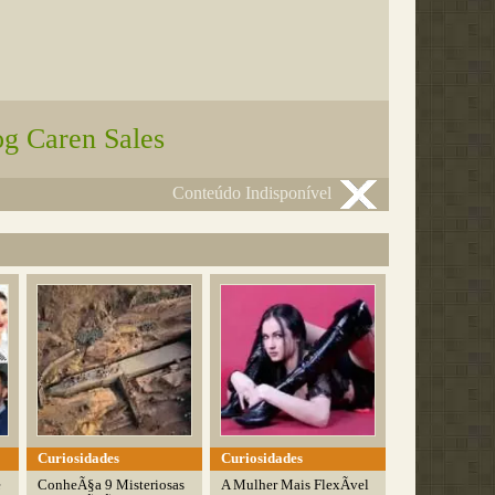
og Caren Sales
Conteúdo Indisponível
Curiosidades
Curiosidades
e
ConheÃ§a 9 Misteriosas
A Mulher Mais FlexÃ­vel