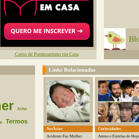
Bl
Curso de Pompoarismo em Casa
Links Relacionados
er
Acho
Termos
a
NotÃ­cias
Curiosidades
Acidente Faz Mulher
Astros e Estrelas de Hoj