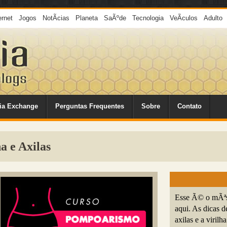
ernet
Jogos
NotÃ­cias
Planeta
SaÃºde
Tecnologia
VeÃ­culos
Adulto
ia Exchange
Perguntas Frequentes
Sobre
Contato
a e Axilas
Esse Ã© o mÃªs 
aqui. As dicas 
axilas e a virilha