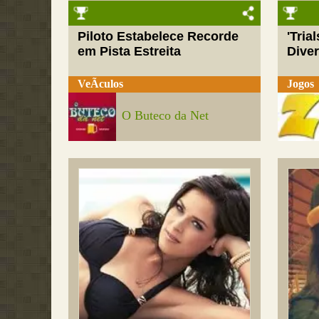
Piloto Estabelece Recorde
'Tria
em Pista Estreita
Dive
VeÃ­culos
Jogos
O Buteco da Net