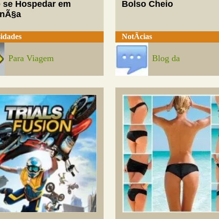
 se Hospedar em
Bolso Cheio
enÃ§a
idades
NotÃ­cias
Para Viagem
Blog da