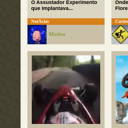
O Assustador Experimento
Onde
que Implantava...
Flor
NotÃ­cias
Curios
Minilua