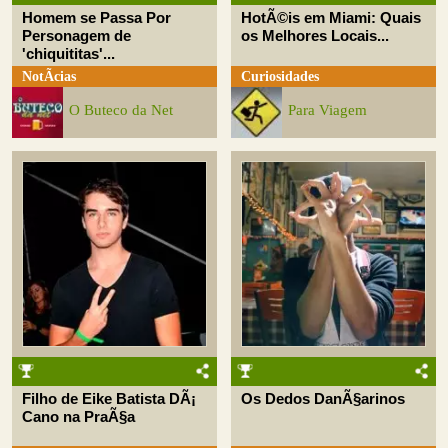
Homem se Passa Por
HotÃ©is em Miami: Quais
Personagem de
os Melhores Locais...
'chiquititas'...
NotÃ­cias
Curiosidades
O Buteco da Net
Para Viagem
Filho de Eike Batista DÃ¡
Os Dedos DanÃ§arinos
Cano na PraÃ§a