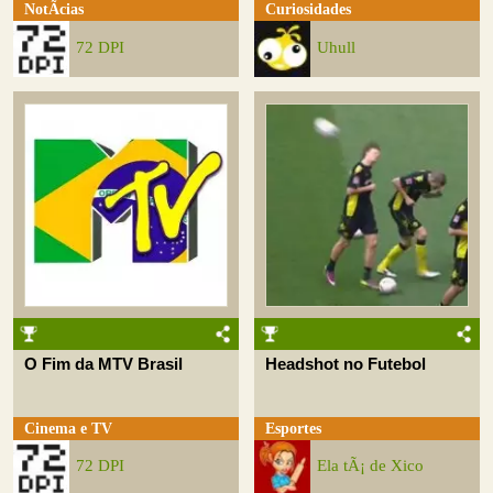
NotÃ­cias
Curiosidades
72 DPI
Uhull
O Fim da MTV Brasil
Headshot no Futebol
Cinema e TV
Esportes
72 DPI
Ela tÃ¡ de Xico