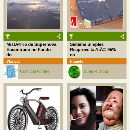
MistÃ©rio de Supernova
Sistema Simples
Encontrado no Fundo
Reaproveita AtÃ© 95%
do...
da...
Planeta
Planeta
CiÃªncia Online
Blogs e Blogs