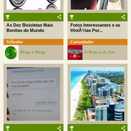
As Dez Bicicletas Mais
Fotos Interessantes e as
Bonitas do Mundo
HistÃ³rias Por...
VeÃ­culos
Curiosidades
Blogs e Blogs
O Buteco da Net