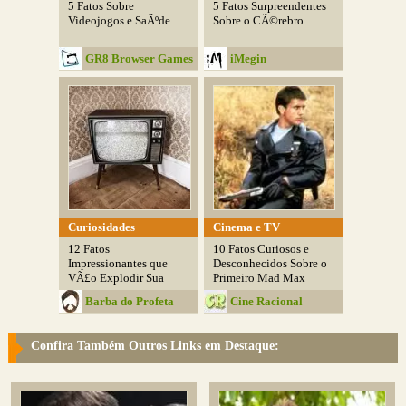
5 Fatos Sobre
5 Fatos Surpreendentes
Videojogos e SaÃºde
Sobre o CÃ©rebro
GR8 Browser Games
iMegin
Curiosidades
Cinema e TV
12 Fatos
10 Fatos Curiosos e
Impressionantes que
Desconhecidos Sobre o
VÃ£o Explodir Sua
Primeiro Mad Max
Mente
Barba do Profeta
Cine Racional
Confira Também Outros Links em Destaque: