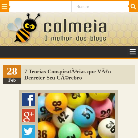
Beleza
Cinema e TV
Curiosidades
Esportes
Humor
Internet
Jogos
NotÃ­cias
Planeta
SaÃºde
Tecnologia
VeÃ­culos
Adulto
Sugerir Link
28
7 Teorias ConspiratÃ³rias que VÃ£o
Derreter Seu CÃ©rebro
Adicionar Blog
Feb
Colmeia Exchange
Perguntas Frequentes
Sobre
Contato