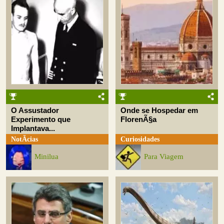
O Assustador
Onde se Hospedar em
Experimento que
FlorenÃ§a
Implantava...
NotÃ­cias
Curiosidades
Minilua
Para Viagem