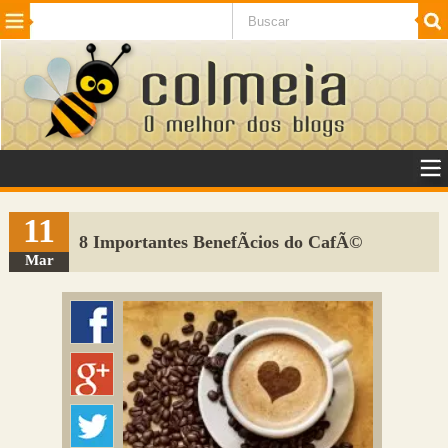
Beleza
Cinema e TV
Curiosidades
Esportes
Humor
Internet
Jogos
NotÃ­cias
Planeta
SaÃºde
Tecnologia
VeÃ­culos
Adulto
Sugerir Link
11
8 Importantes BenefÃ­cios do CafÃ©
Adicionar Blog
Mar
Colmeia Exchange
Perguntas Frequentes
Sobre
Contato