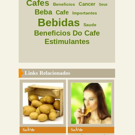
Cafes
Cancer
Beneficios
Seus
Beba
Cafe
Importantes
Bebidas
Saude
Beneficios Do Cafe
Estimulantes
Links Relacionados
SaÃºde
SaÃºde