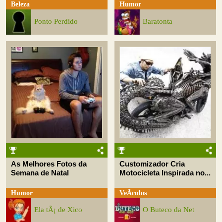
Beleza
Humor
Ponto Perdido
Baratonta
As Melhores Fotos da
Customizador Cria
Semana de Natal
Motocicleta Inspirada no...
Humor
VeÃ­culos
Ela tÃ¡ de Xico
O Buteco da Net