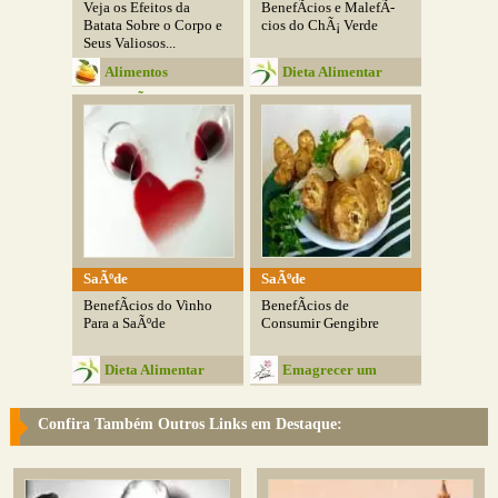
Veja os Efeitos da
BenefÃ­cios e MalefÃ­
Batata Sobre o Corpo e
cios do ChÃ¡ Verde
Seus Valiosos...
Alimentos
Dieta Alimentar
SaudÃ¡veis
SaÃºde
SaÃºde
BenefÃ­cios do Vinho
BenefÃ­cios de
Para a SaÃºde
Consumir Gengibre
Dieta Alimentar
Emagrecer um
Desafio
Confira Também Outros Links em Destaque: