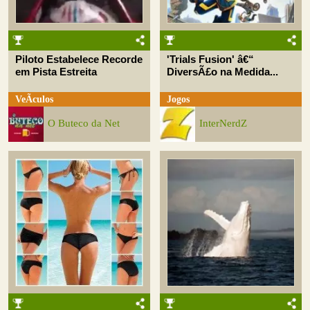
Piloto Estabelece Recorde
'Trials Fusion' â€“
em Pista Estreita
DiversÃ£o na Medida...
VeÃ­culos
Jogos
O Buteco da Net
InterNerdZ