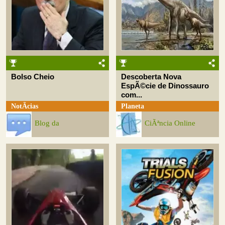
Bolso Cheio
Descoberta Nova
EspÃ©cie de Dinossauro
com...
NotÃ­cias
Planeta
Blog da
CiÃªncia Online