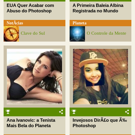
EUA Quer Acabar com
A Primeira Baleia Albina
Abuso do Photoshop
Registrada no Mundo
NotÃ­cias
Planeta
Clave do Sul
O Controle da Mente
Ana Ivanovic: a Tenista
Invejosos DirÃ£o que Ã‰
Mais Bela do Planeta
Photoshop