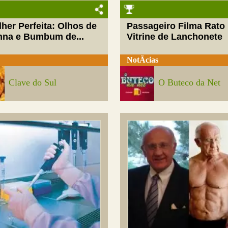
her Perfeita: Olhos de
Passageiro Filma Rato
nna e Bumbum de...
Vitrine de Lanchonete
NotÃ­cias
Clave do Sul
O Buteco da Net