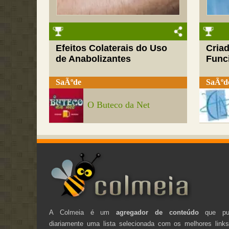
Efeitos Colaterais do Uso
Cria
de Anabolizantes
Funci
SaÃºde
SaÃºd
O Buteco da Net
A Colmeia é um
agregador de conteúdo
que pub
diariamente uma lista selecionada com os melhores link