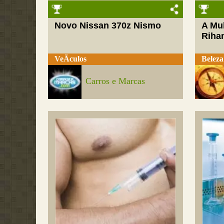
Novo Nissan 370z Nismo
A Mul
Riha
VeÃ­culos
Beleza
Carros e Marcas