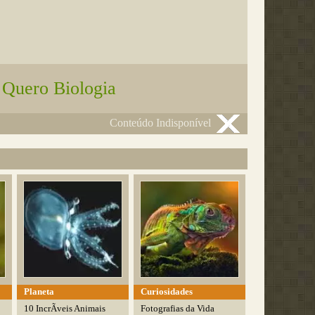
 Quero Biologia
Conteúdo Indisponível
Planeta
Curiosidades
10 IncrÃ­veis Animais
Fotografias da Vida