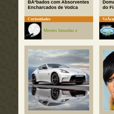
BÃªbados com Absorventes
Doma
Encharcados de Vodca
do Fi
Curiosidades
VeÃ­cu
Mentes Imundas e