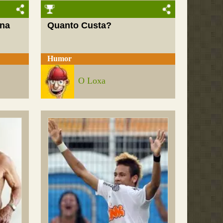
 na
Quanto Custa?
Humor
O Loxa