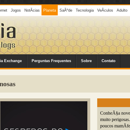
ernet
Jogos
NotÃ­cias
Planeta
SaÃºde
Tecnologia
VeÃ­culos
Adulto
ia Exchange
Perguntas Frequentes
Sobre
Contato
nosas
ConheÃ§a nove 
muito perigosas
poucos mamÃ­fe