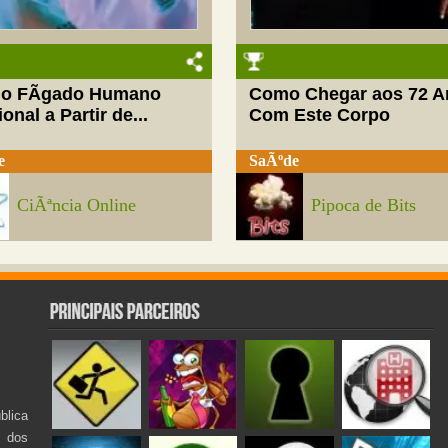
do FÃ­gado Humano
Como Chegar aos 72 A
onal a Partir de...
Com Este Corpo
e
SaÃºde
CiÃªncia Online
Pipoca de Bits
lica
s dos