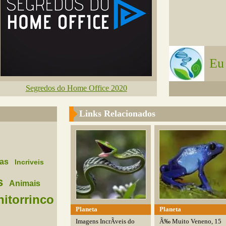
Eu
Segredos do Home Office 2020
Links Relacionados
has
Incriveis
s
Animais
nitorrinco
Planeta
Planeta
Imagens IncrÃ­veis do
Ã‰ Muito Veneno, 15