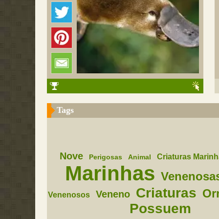
Tags
Nove
Criaturas Marin
Perigosas
Animal
Marinhas
Venenosa
Criaturas
Or
Veneno
Venenosos
Possuem