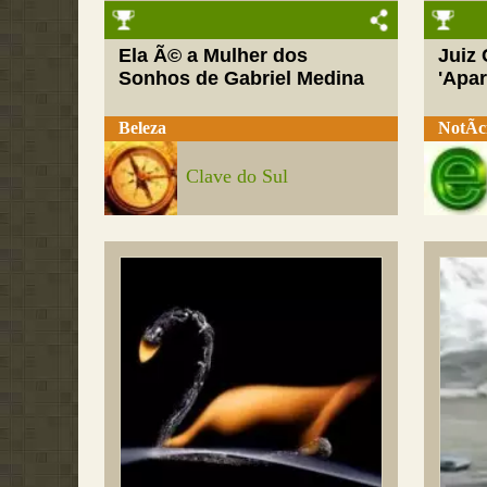
Ela Ã© a Mulher dos
Juiz
Sonhos de Gabriel Medina
'Apar
Beleza
NotÃ­c
Clave do Sul