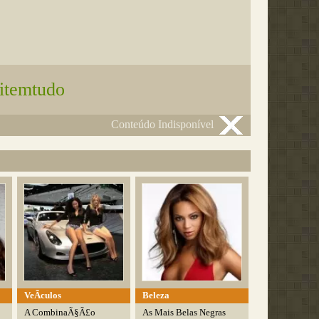
itemtudo
Conteúdo Indisponível
VeÃ­culos
Beleza
A CombinaÃ§Ã£o
As Mais Belas Negras