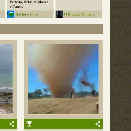
Perfeita, Belas Mulheres
e Carros
Racho o Coco
O Blog do Homem