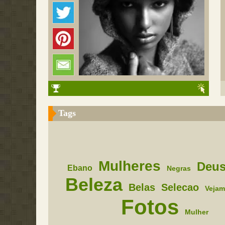
Tags
Mulheres
Deu
Ebano
Negras
Beleza
Belas
Selecao
Vejam
Fotos
Mulher