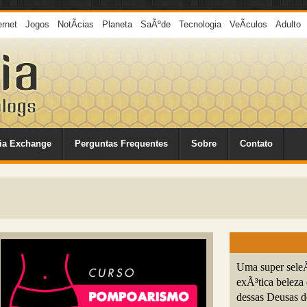
ernet
Jogos
NotÃ­cias
Planeta
SaÃºde
Tecnologia
VeÃ­culos
Adulto
ia Exchange
Perguntas Frequentes
Sobre
Contato
Uma super seleÃ
exÃ³tica beleza
dessas Deusas 