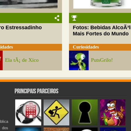
ro Estressadinho
Fotos: Bebidas AlcoÃ³l
Mais Fortes do Mundo
idades
Curiosidades
Ela tÃ¡ de Xico
PutsGrilo!
lica
s dos