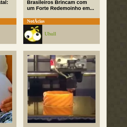
tal:
Brasileiros Brincam com
um Forte Redemoinho em...
NotÃ­cias
Uhull