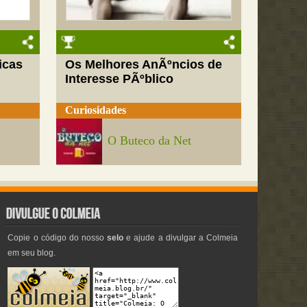
icas
Os Melhores AnÃºncios de
Interesse PÃºblico
Curiosidades
O Buteco da Net
Copie o código do nosso
selo
e ajude a divulgar a Colmeia
em seu blog.