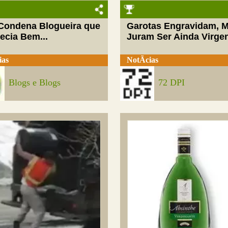
 Condena Blogueira que
Garotas Engravidam, 
ecia Bem...
Juram Ser Ainda Virge
ias
NotÃ­cias
Blogs e Blogs
72 DPI