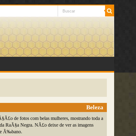
Beleza
§Ã£o de fotos com belas mulheres, mostrando toda a
 da RaÃ§a Negra. NÃ£o deixe de ver as imagens
de Ã‰bano.