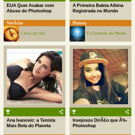
EUA Quer Acabar com
A Primeira Baleia Albina
Abuso do Photoshop
Registrada no Mundo
NotÃ­cias
Planeta
Clave do Sul
O Controle da Mente
Ana Ivanovic: a Tenista
Invejosos DirÃ£o que Ã‰
Mais Bela do Planeta
Photoshop