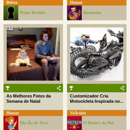
Beleza
Humor
Ponto Perdido
Baratonta
As Melhores Fotos da
Customizador Cria
Semana de Natal
Motocicleta Inspirada no...
Humor
VeÃ­culos
Ela tÃ¡ de Xico
O Buteco da Net