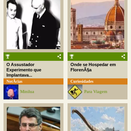
O Assustador
Onde se Hospedar em
Experimento que
FlorenÃ§a
Implantava...
NotÃ­cias
Curiosidades
Minilua
Para Viagem