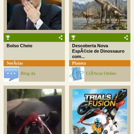
Bolso Cheio
Descoberta Nova
EspÃ©cie de Dinossauro
com...
NotÃ­cias
Planeta
Blog da
CiÃªncia Online