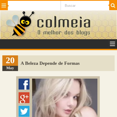
Beleza
Cinema e TV
Curiosidades
Esportes
Humor
Internet
Jogos
NotÃ­cias
Planeta
SaÃºde
Tecnologia
VeÃ­culos
Adulto
Sugerir Link
20
A Beleza Depende de Formas
Adicionar Blog
May
Colmeia Exchange
Perguntas Frequentes
Sobre
Contato