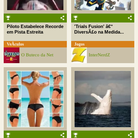
Piloto Estabelece Recorde
'Trials Fusion' â€“
em Pista Estreita
DiversÃ£o na Medida...
VeÃ­culos
Jogos
O Buteco da Net
InterNerdZ