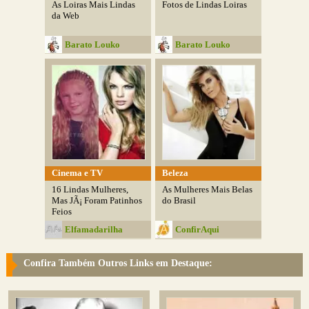
As Loiras Mais Lindas
Fotos de Lindas Loiras
da Web
Barato Louko
Barato Louko
Cinema e TV
Beleza
16 Lindas Mulheres,
As Mulheres Mais Belas
Mas JÃ¡ Foram Patinhos
do Brasil
Feios
Elfamadarilha
ConfirAqui
Confira Também Outros Links em Destaque: