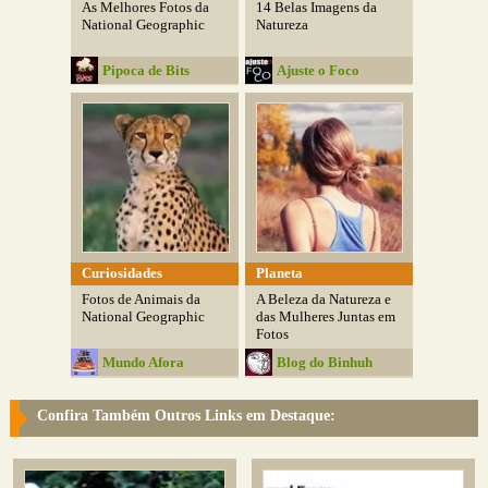
As Melhores Fotos da
14 Belas Imagens da
National Geographic
Natureza
Pipoca de Bits
Ajuste o Foco
Curiosidades
Planeta
Fotos de Animais da
A Beleza da Natureza e
National Geographic
das Mulheres Juntas em
Fotos
Mundo Afora
Blog do Binhuh
Confira Também Outros Links em Destaque: