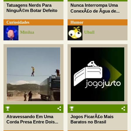
Tatuagens Nerds Para
Nunca Interrompa Uma
NinguÃ©m Botar Defeito
ConexÃ£o de Ãgua de...
Curiosidades
Humor
Minilua
Uhull
Atravessando Em Uma
Jogos FicarÃ£o Mais
Corda Presa Entre Dois...
Baratos no Brasil