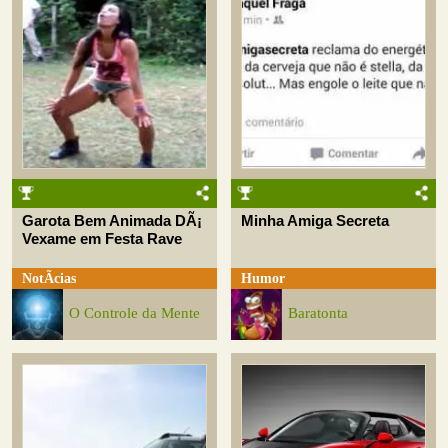
Garota Bem Animada DÃ¡
Minha Amiga Secreta
Vexame em Festa Rave
NotÃ­cias
Humor
O Controle da Mente
Baratonta