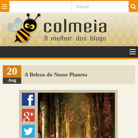
Beleza
Cinema e TV
Curiosidades
Esportes
Humor
Internet
Jogos
NotÃ­cias
Planeta
SaÃºde
Tecnologia
VeÃ­culos
Adulto
Sugerir Link
20
A Beleza do Nosso Planeta
Adicionar Blog
Aug
Colmeia Exchange
Perguntas Frequentes
Sobre
Contato