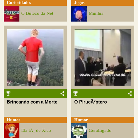
Curiosidades
Jogos
O Buteco da Net
Minilua
Brincando com a Morte
O PirucÃ³ptero
Humor
Humor
Ela tÃ¡ de Xico
GeraLigado