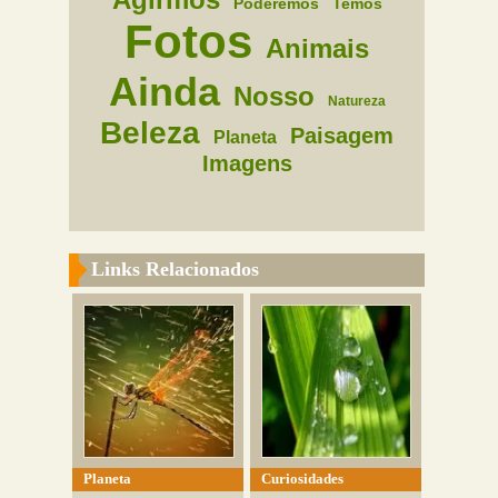
Poderemos
Temos
Fotos
Animais
Ainda
Nosso
Natureza
Beleza
Paisagem
Planeta
Imagens
Links Relacionados
Planeta
Curiosidades