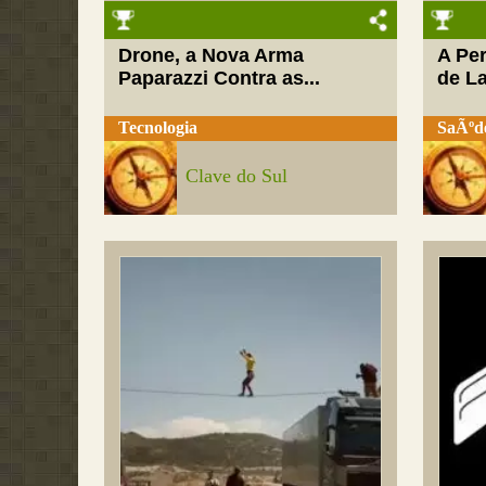
Drone, a Nova Arma
A Pe
Paparazzi Contra as...
de L
Tecnologia
SaÃºd
Clave do Sul