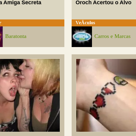
a Amiga Secreta
Oroch Acertou o Alvo
r
VeÃ­culos
Baratonta
Carros e Marcas