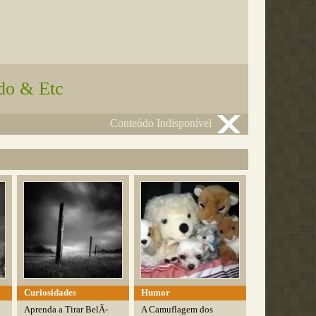
do & Etc
Conteúdo Indisponível
Curiosidades
Humor
Aprenda a Tirar BelÃ­
A Camuflagem dos