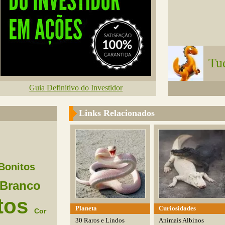
Tu
Guia Definitivo do Investidor
Links Relacionados
Bonitos
Branco
tos
Planeta
Curiosidades
Cor
30 Raros e Lindos
Animais Albinos