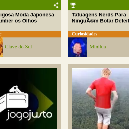
rigosa Moda Japonesa
Tatuagens Nerds Para
amber os Olhos
NinguÃ©m Botar Defei
e
Curiosidades
Clave do Sul
Minilua