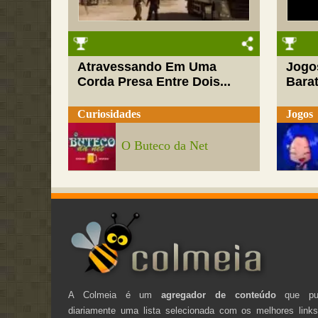
Atravessando Em Uma
Jogo
Corda Presa Entre Dois...
Barat
Curiosidades
Jogos
O Buteco da Net
A Colmeia é um
agregador de conteúdo
que pub
diariamente uma lista selecionada com os melhores link