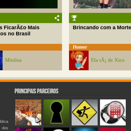
s FicarÃ£o Mais
Brincando com a Mort
os no Brasil
Humor
Minilua
Ela tÃ¡ de Xico
lica
s dos