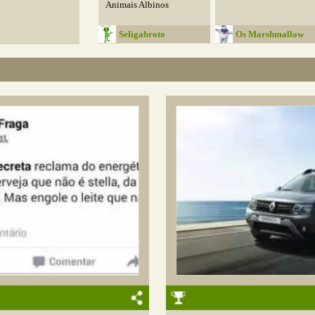
Animais Albinos
Seligabroto
Os Marshmallow