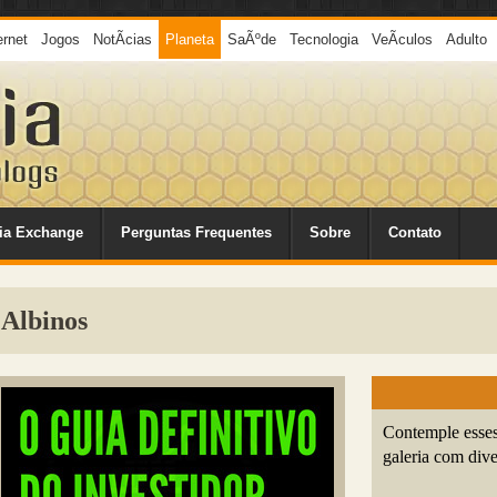
ernet
Jogos
NotÃ­cias
Planeta
SaÃºde
Tecnologia
VeÃ­culos
Adulto
ia Exchange
Perguntas Frequentes
Sobre
Contato
 Albinos
Contemple esses
galeria com dive