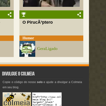
e
O PirucÃ³ptero
Humor
GeraLigado
Copie o código do nosso
selo
e ajude a divulgar a Colmeia
em seu blog.