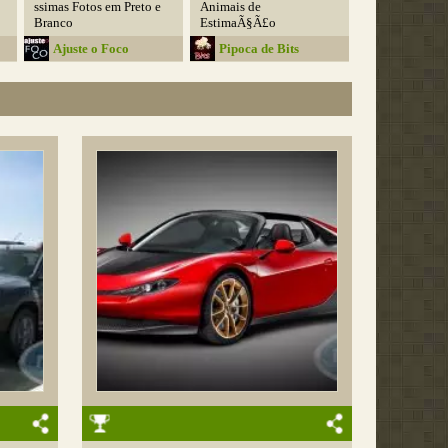
ssimas Fotos em Preto e
Animais de
Branco
EstimaÃ§Ã£o
Ajuste o Foco
Pipoca de Bits