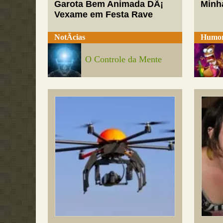
Garota Bem Animada DÃ¡
Minh
Vexame em Festa Rave
NotÃ­cias
Humo
O Controle da Mente