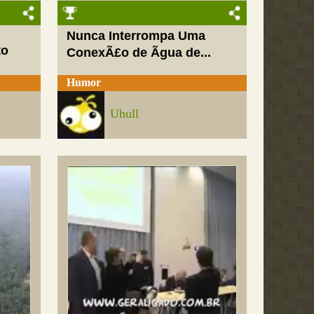
Nunca Interrompa Uma
to
ConexÃ£o de Ãgua de...
Humor
Uhull