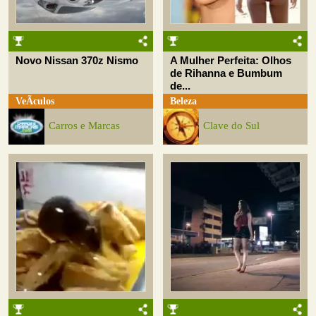
Novo Nissan 370z Nismo
A Mulher Perfeita: Olhos
de Rihanna e Bumbum
de...
VeÃ­culos
Beleza
Carros e Marcas
Clave do Sul