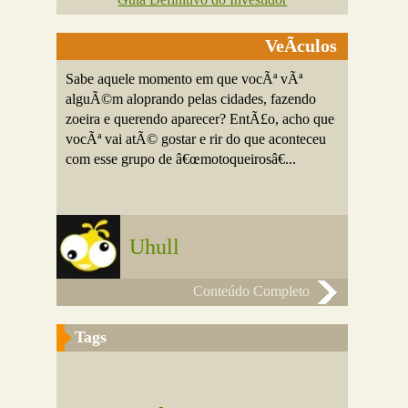
VeÃ­culos
Sabe aquele momento em que vocÃª vÃª
alguÃ©m aloprando pelas cidades, fazendo
zoeira e querendo aparecer? EntÃ£o, acho que
vocÃª vai atÃ© gostar e rir do que aconteceu
com esse grupo de â€œmotoqueirosâ€...
Uhull
Conteúdo Completo
Tags