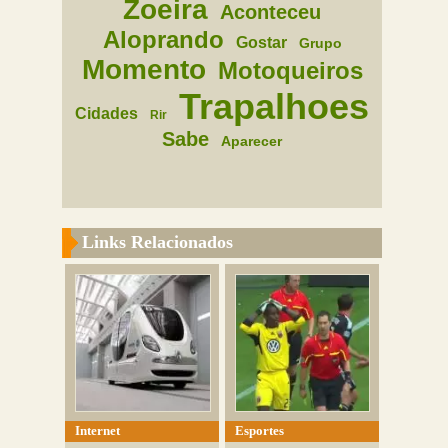
Zoeira
Aconteceu
Aloprando
Gostar
Grupo
Momento
Motoqueiros
Trapalhoes
Cidades
Rir
Sabe
Aparecer
Links Relacionados
Internet
Esportes