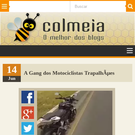
Beleza
Cinema e TV
Curiosidades
Esportes
Humor
Internet
Jogos
NotÃ­cias
Planeta
SaÃºde
Tecnologia
VeÃ­culos
Adulto
Sugerir Link
14
A Gang dos Motociclistas TrapalhÃµes
Adicionar Blog
Jun
Colmeia Exchange
Perguntas Frequentes
Sobre
Contato