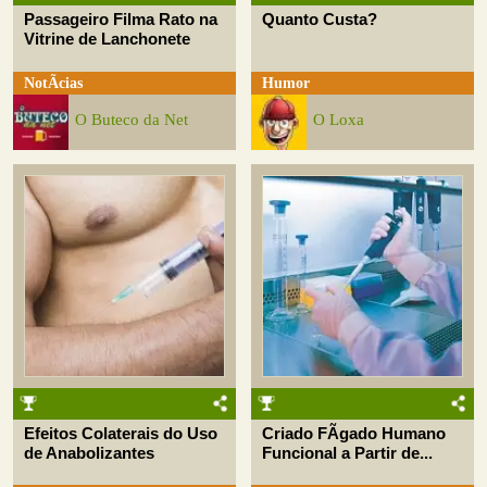
Passageiro Filma Rato na
Quanto Custa?
Vitrine de Lanchonete
NotÃ­cias
Humor
O Buteco da Net
O Loxa
Efeitos Colaterais do Uso
Criado FÃ­gado Humano
de Anabolizantes
Funcional a Partir de...