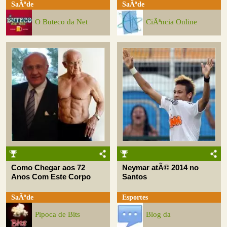
SaÃºde
SaÃºde
O Buteco da Net
CiÃªncia Online
Como Chegar aos 72
Neymar atÃ© 2014 no
Anos Com Este Corpo
Santos
SaÃºde
Esportes
Pipoca de Bits
Blog da