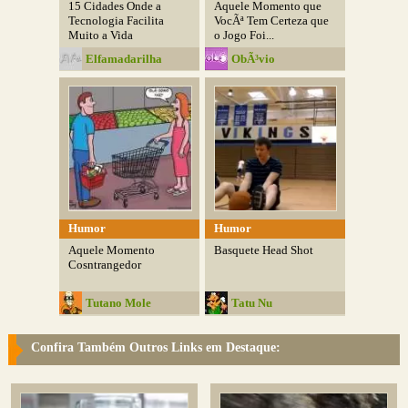
15 Cidades Onde a
Aquele Momento que
Tecnologia Facilita
VocÃª Tem Certeza que
Muito a Vida
o Jogo Foi...
Elfamadarilha
ObÃ³vio
Humor
Humor
Aquele Momento
Basquete Head Shot
Cosntrangedor
Tutano Mole
Tatu Nu
Confira Também Outros Links em Destaque: