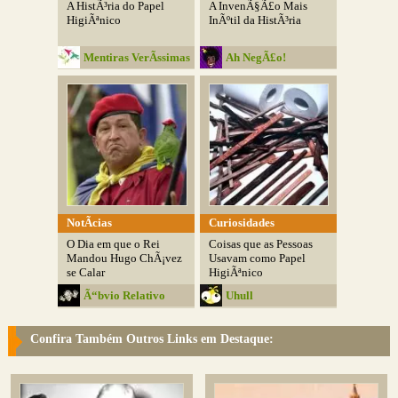
A HistÃ³ria do Papel
A InvenÃ§Ã£o Mais
HigiÃªnico
InÃºtil da HistÃ³ria
Mentiras VerÃ­ssimas
Ah NegÃ£o!
NotÃ­cias
Curiosidades
O Dia em que o Rei
Coisas que as Pessoas
Mandou Hugo ChÃ¡vez
Usavam como Papel
se Calar
HigiÃªnico
Ã“bvio Relativo
Uhull
Confira Também Outros Links em Destaque: