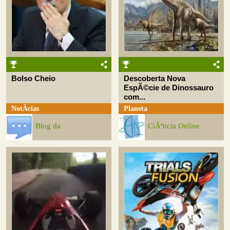
Bolso Cheio
Descoberta Nova
EspÃ©cie de Dinossauro
com...
NotÃ­cias
Planeta
Blog da
CiÃªncia Online