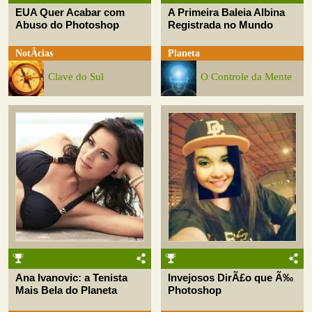
EUA Quer Acabar com
A Primeira Baleia Albina
Abuso do Photoshop
Registrada no Mundo
NotÃ­cias
Planeta
Clave do Sul
O Controle da Mente
Ana Ivanovic: a Tenista
Invejosos DirÃ£o que Ã‰
Mais Bela do Planeta
Photoshop