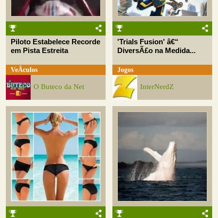
Piloto Estabelece Recorde
'Trials Fusion' â€“
em Pista Estreita
DiversÃ£o na Medida...
VeÃ­culos
Jogos
O Buteco da Net
InterNerdZ