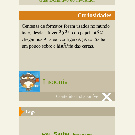
Curiosidades
Centenas de formatos foram usados no mundo
todo, desde a invenÃ§Ã£o do papel, atÃ©
chegarmos Ã atual configuraÃ§Ã£o. Saiba
um pouco sobre a histÃ³ria das cartas.
Insoonia
Conteúdo Indisponível
Tags
Saiba
Rei
Invencao