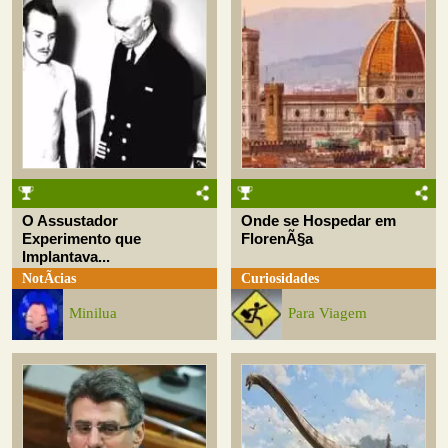
O Assustador
Onde se Hospedar em
Experimento que
FlorenÃ§a
Implantava...
NotÃ­cias
Curiosidades
Minilua
Para Viagem