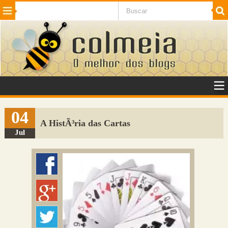
Beleza
Cinema e TV
Curiosidades
Esportes
Humor
Internet
Jogos
NotÃ­cias
Planeta
SaÃºde
Tecnologia
VeÃ­culos
Adulto
Sugerir Link
04
A HistÃ³ria das Cartas
Adicionar Blog
Jul
Colmeia Exchange
Perguntas Frequentes
Sobre
Contato