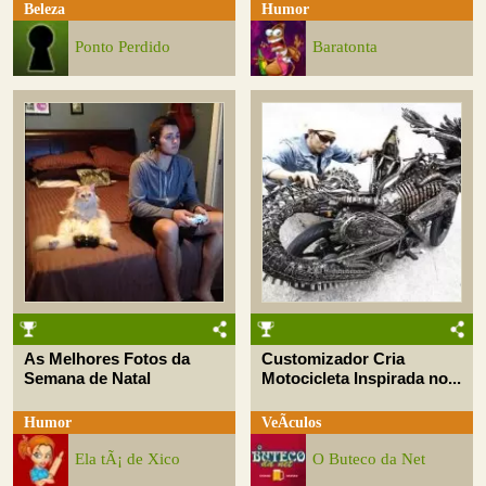
Beleza
Humor
Ponto Perdido
Baratonta
As Melhores Fotos da
Customizador Cria
Semana de Natal
Motocicleta Inspirada no...
Humor
VeÃ­culos
Ela tÃ¡ de Xico
O Buteco da Net