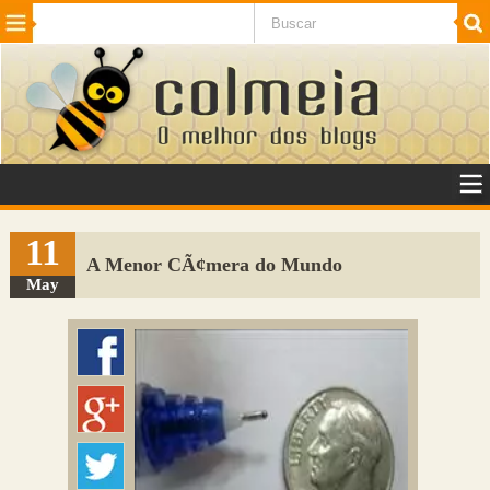
Beleza
Cinema e TV
Curiosidades
Esportes
Humor
Internet
Jogos
NotÃ­cias
Planeta
SaÃºde
Tecnologia
VeÃ­culos
Adulto
Sugerir Link
11
A Menor CÃ¢mera do Mundo
Adicionar Blog
May
Colmeia Exchange
Perguntas Frequentes
Sobre
Contato