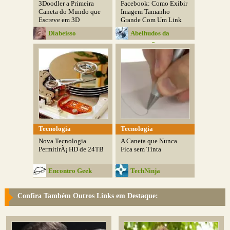
3Doodler a Primeira
Facebook: Como Exibir
Caneta do Mundo que
Imagem Tamanho
Escreve em 3D
Grande Com Um Link
Diabeisso
Abelhudos da
InformÃ¡tica
Tecnologia
Tecnologia
Nova Tecnologia
A Caneta que Nunca
PermitirÃ¡ HD de 24TB
Fica sem Tinta
Encontro Geek
TechNinja
Confira Também Outros Links em Destaque: