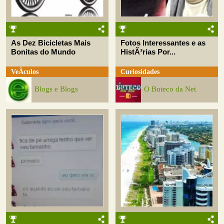
As Dez Bicicletas Mais
Fotos Interessantes e as
Bonitas do Mundo
HistÃ³rias Por...
VeÃ­culos
Curiosidades
Blogs e Blogs
O Buteco da Net