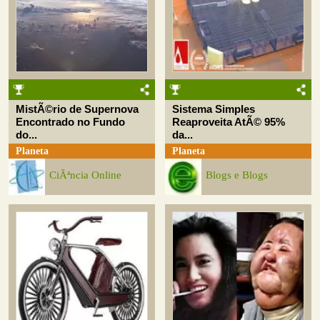
MistÃ©rio de Supernova
Sistema Simples
Encontrado no Fundo
Reaproveita AtÃ© 95%
do...
da...
Planeta
Planeta
CiÃªncia Online
Blogs e Blogs