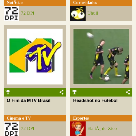
NotÃ­cias
Curiosidades
72 DPI
Uhull
O Fim da MTV Brasil
Headshot no Futebol
Cinema e TV
Esportes
72 DPI
Ela tÃ¡ de Xico