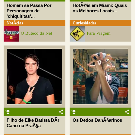
Homem se Passa Por
HotÃ©is em Miami: Quais
Personagem de
os Melhores Locais...
'chiquititas'...
NotÃ­cias
Curiosidades
O Buteco da Net
Para Viagem
Filho de Eike Batista DÃ¡
Os Dedos DanÃ§arinos
Cano na PraÃ§a