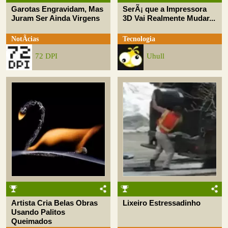
Garotas Engravidam, Mas
SerÃ¡ que a Impressora
Juram Ser Ainda Virgens
3D Vai Realmente Mudar...
NotÃ­cias
Tecnologia
72 DPI
Uhull
Artista Cria Belas Obras
Lixeiro Estressadinho
Usando Palitos
Queimados