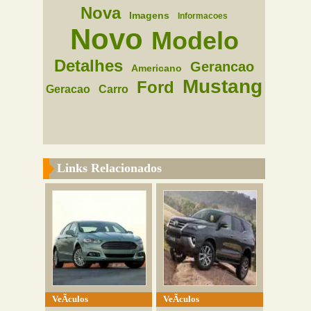
Nova
Imagens
Informacoes
Novo
Modelo
Detalhes
Gerancao
Americano
Mustang
Ford
Geracao
Carro
Links Relacionados
VeÃ­culos
VeÃ­culos