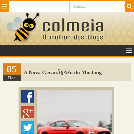
Beleza
Cinema e TV
Curiosidades
Esportes
Humor
Internet
Jogos
NotÃ­cias
Planeta
SaÃºde
Tecnologia
VeÃ­culos
Adulto
Sugerir Link
05
A Nova GeranÃ§Ã£o do Mustang
Adicionar Blog
Dec
Colmeia Exchange
Perguntas Frequentes
Sobre
Contato