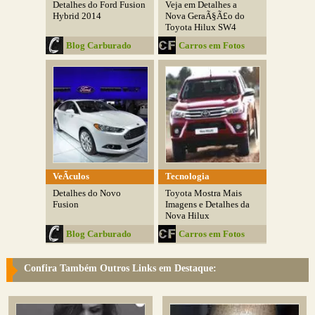
Detalhes do Ford Fusion
Veja em Detalhes a
Hybrid 2014
Nova GeraÃ§Ã£o do
Toyota Hilux SW4
Blog Carburado
Carros em Fotos
VeÃ­culos
Tecnologia
Detalhes do Novo
Toyota Mostra Mais
Fusion
Imagens e Detalhes da
Nova Hilux
Blog Carburado
Carros em Fotos
Confira Também Outros Links em Destaque: