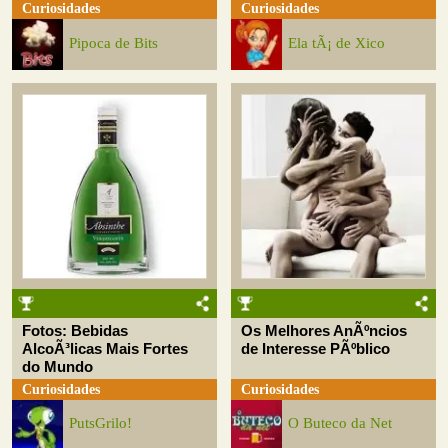
Curiosidades
Curiosidades
Pipoca de Bits
Ela tÃ¡ de Xico
Fotos: Bebidas
Os Melhores AnÃºncios
AlcoÃ³licas Mais Fortes
de Interesse PÃºblico
do Mundo
Curiosidades
Curiosidades
PutsGrilo!
O Buteco da Net