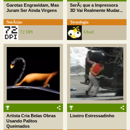
Garotas Engravidam, Mas
SerÃ¡ que a Impressora
Juram Ser Ainda Virgens
3D Vai Realmente Mudar...
NotÃ­cias
Tecnologia
72 DPI
Uhull
Artista Cria Belas Obras
Lixeiro Estressadinho
Usando Palitos
Queimados