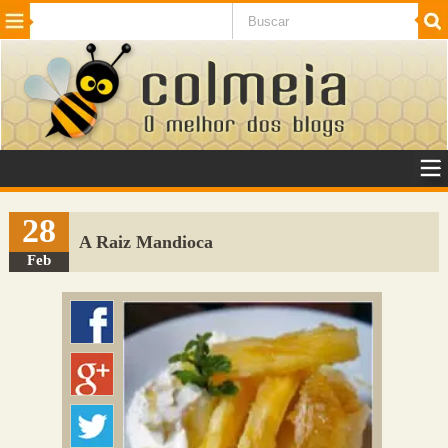
Beleza
Cinema e TV
Curiosidades
Esportes
Humor
Internet
Jogos
NotÃ­cias
Planeta
SaÃºde
Tecnologia
VeÃ­culos
Adulto
Sugerir Link
28
A Raiz Mandioca
Adicionar Blog
Feb
Colmeia Exchange
Perguntas Frequentes
Sobre
Contato