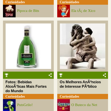
Curiosidades
Curiosidades
Pipoca de Bits
Ela tÃ¡ de Xico
Fotos: Bebidas
Os Melhores AnÃºncios
AlcoÃ³licas Mais Fortes
de Interesse PÃºblico
do Mundo
Curiosidades
Curiosidades
PutsGrilo!
O Buteco da Net