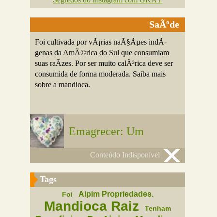
SaÃºde
Foi cultivada por vÃ¡rias naÃ§Ãµes indÃ­
genas da AmÃ©rica do Sul que consumiam
suas raÃ­zes. Por ser muito calÃ³rica deve ser
consumida de forma moderada. Saiba mais
sobre a mandioca.
Emagrecer: Um
Conteúdo Indisponível
Tags
Aipim Propriedades.
Foi
Mandioca Raiz
Tenham