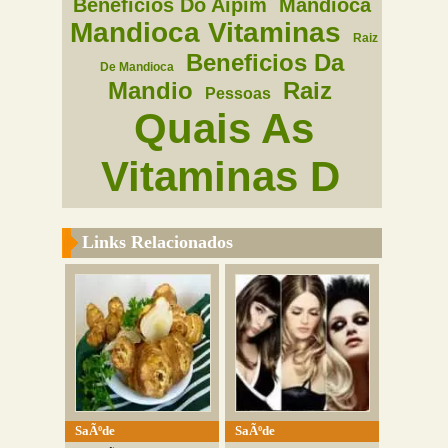
Beneficios Do Aipim
Mandioca
Mandioca Vitaminas
Raiz
Beneficios Da
De Mandioca
Mandio
Raiz
Pessoas
Quais As
Vitaminas D
Links Relacionados
SaÃºde
SaÃºde