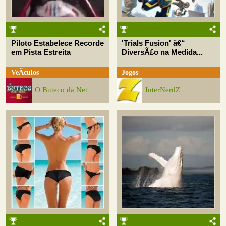
Piloto Estabelece Recorde
'Trials Fusion' â€“
em Pista Estreita
DiversÃ£o na Medida...
VeÃ­culos
Jogos
O Buteco da Net
InterNerdZ