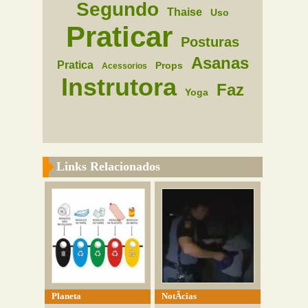
Segundo
Thaise
Uso
Praticar
Posturas
Asanas
Pratica
Props
Acessorios
Instrutora
Faz
Yoga
Links Relacionados
Planeta
NotÃ­cias