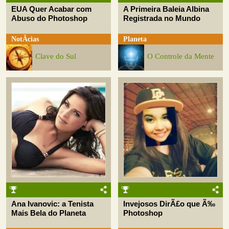
EUA Quer Acabar com
A Primeira Baleia Albina
Abuso do Photoshop
Registrada no Mundo
NotÃ­cias
Planeta
Clave do Sul
O Controle da Mente
Ana Ivanovic: a Tenista
Invejosos DirÃ£o que Ã‰
Mais Bela do Planeta
Photoshop