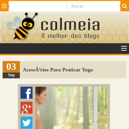
Beleza
Cinema e TV
Curiosidades
Esportes
Humor
Internet
Jogos
NotÃ­cias
Planeta
SaÃºde
Tecnologia
VeÃ­culos
Adulto
Sugerir Link
03
AcessÃ³rios Para Praticar Yoga
Adicionar Blog
Sep
Colmeia Exchange
Perguntas Frequentes
Sobre
Contato