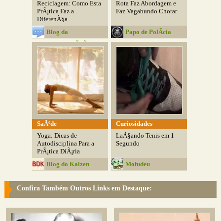
Reciclagem: Como Esta
Rota Faz Abordagem e
PrÃ¡tica Faz a
Faz Vagabundo Chorar
DiferenÃ§a
Blog da
Papo de PolÃ­cia
ComunicaÃ§Ã£o
SaÃºde
Curiosidades
Yoga: Dicas de
LaÃ§ando Tenis em 1
Autodisciplina Para a
Segundo
PrÃ¡tica DiÃ¡ria
Blog do Kaizen
Mofudeu
Confira Também Outros Links em Destaque: