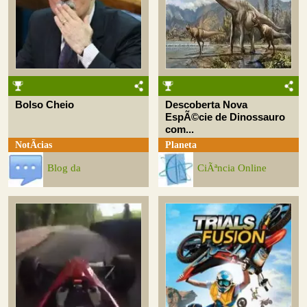
Bolso Cheio
Descoberta Nova
EspÃ©cie de Dinossauro
com...
NotÃ­cias
Planeta
Blog da
CiÃªncia Online