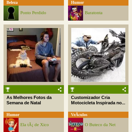
Beleza
Humor
Ponto Perdido
Baratonta
As Melhores Fotos da
Customizador Cria
Semana de Natal
Motocicleta Inspirada no...
Humor
VeÃ­culos
Ela tÃ¡ de Xico
O Buteco da Net