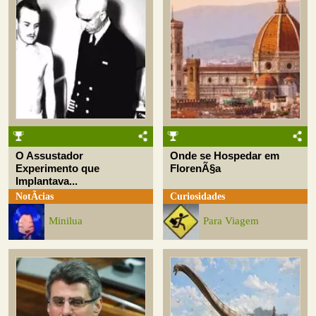
O Assustador
Onde se Hospedar em
Experimento que
FlorenÃ§a
Implantava...
NotÃ­cias
Curiosidades
Minilua
Para Viagem