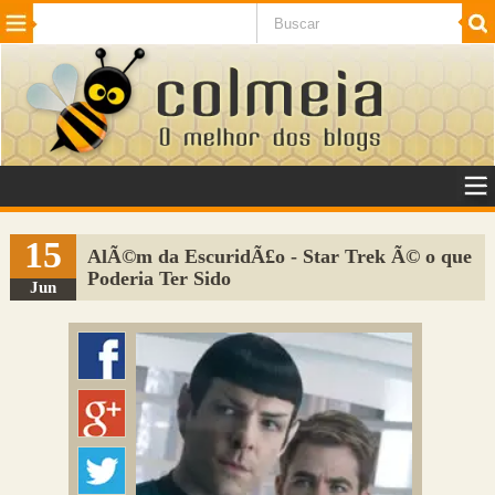
Beleza
Cinema e TV
Curiosidades
Esportes
Humor
Internet
Jogos
NotÃ­cias
Planeta
SaÃºde
Tecnologia
VeÃ­culos
Adulto
Sugerir Link
15
AlÃ©m da EscuridÃ£o - Star Trek Ã© o que
Poderia Ter Sido
Adicionar Blog
Jun
Colmeia Exchange
Perguntas Frequentes
Sobre
Contato