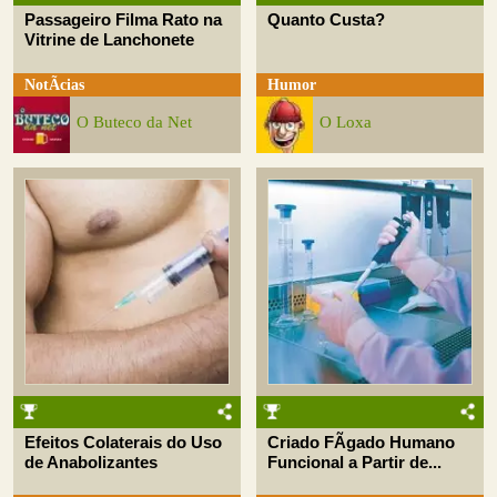
Passageiro Filma Rato na
Quanto Custa?
Vitrine de Lanchonete
NotÃ­cias
Humor
O Buteco da Net
O Loxa
Efeitos Colaterais do Uso
Criado FÃ­gado Humano
de Anabolizantes
Funcional a Partir de...