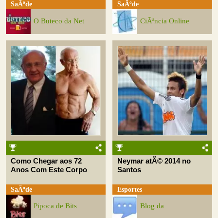
SaÃºde
SaÃºde
O Buteco da Net
CiÃªncia Online
Como Chegar aos 72
Neymar atÃ© 2014 no
Anos Com Este Corpo
Santos
SaÃºde
Esportes
Pipoca de Bits
Blog da