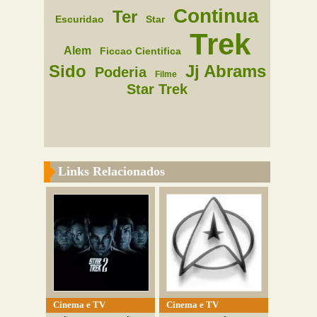
Continua
Ter
Escuridao
Star
Trek
Alem
Ficcao Cientifica
Sido
Jj Abrams
Poderia
Filme
Star Trek
Links Relacionados
Cinema e TV
Cinema e TV