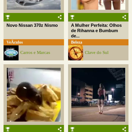
Novo Nissan 370z Nismo
A Mulher Perfeita: Olhos
de Rihanna e Bumbum
de...
VeÃ­culos
Beleza
Carros e Marcas
Clave do Sul