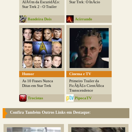
AlÃ©m da EscuridÃ£o:
Star Trek: O InÃ­cio
Star Trek 2 - O Trailer
Bandeira Dois
Acirrando
Humor
Cinema e TV
As 10 Frases Nunca
Primeiro Trailer da
Ditas em Star Trek
FicÃ§Ã£o CientÃ­fica
Transcendence
Trocistas
PipocaTV
Confira Também Outros Links em Destaque: