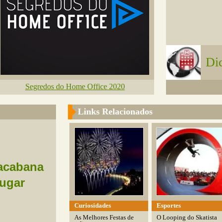
Di
Segredos do Home Office 2020
Links Relacionados
acabana
ugar
Curiosidades
Esportes
As Melhores Festas de
O Looping do Skatista