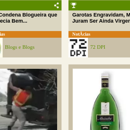
 Condena Blogueira que
Garotas Engravidam, 
ecia Bem...
Juram Ser Ainda Virge
ias
NotÃ­cias
Blogs e Blogs
72 DPI