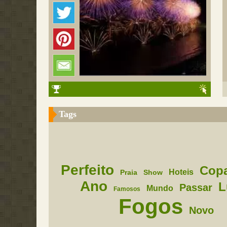
Tags
Perfeito
Cop
Hoteis
Praia
Show
Ano
L
Passar
Mundo
Famosos
Fogos
Novo