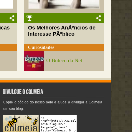
icas
Os Melhores AnÃºncios de
Interesse PÃºblico
Curiosidades
O Buteco da Net
Copie o código do nosso
selo
e ajude a divulgar a Colmeia
em seu blog.