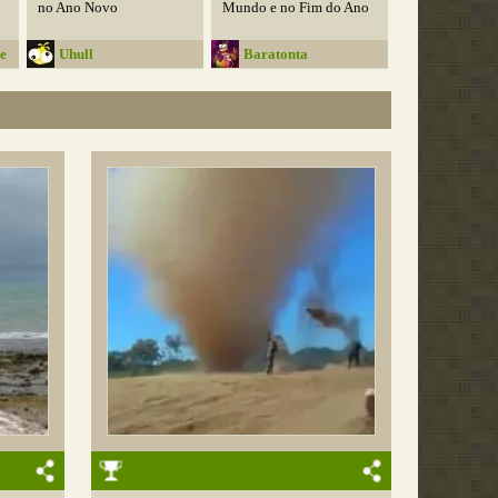
no Ano Novo
Mundo e no Fim do Ano
e
Uhull
Baratonta