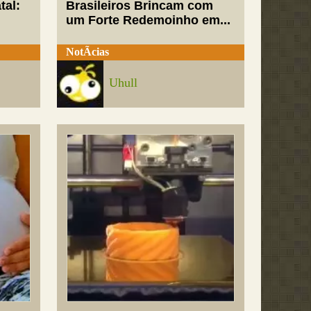
tal:
Brasileiros Brincam com
um Forte Redemoinho em...
NotÃ­cias
Uhull