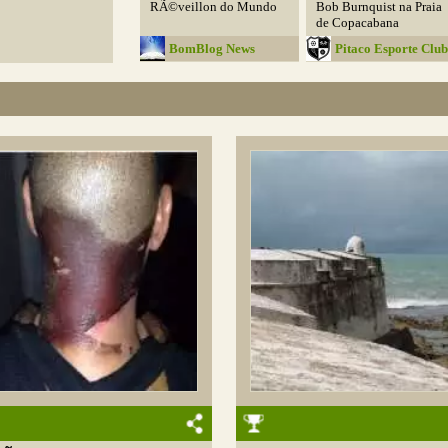
RÃ©veillon do Mundo
Bob Burnquist na Praia
de Copacabana
BomBlog News
Pitaco Esporte Club