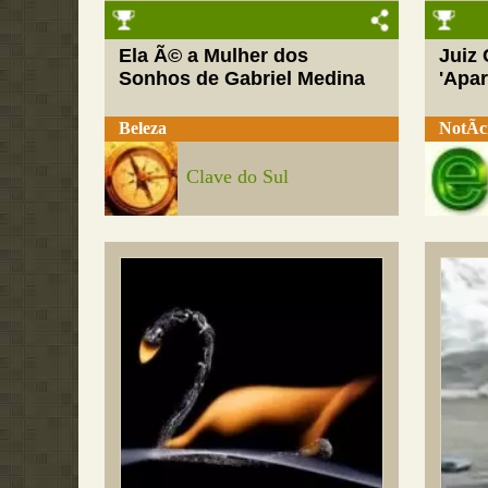
Ela Ã© a Mulher dos
Juiz
Sonhos de Gabriel Medina
'Apar
Beleza
NotÃ­c
Clave do Sul