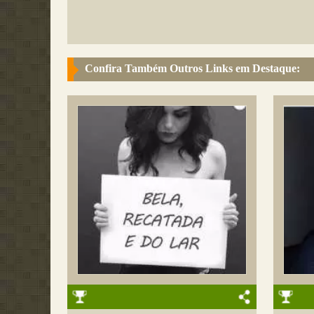
Confira Também Outros Links em Destaque: