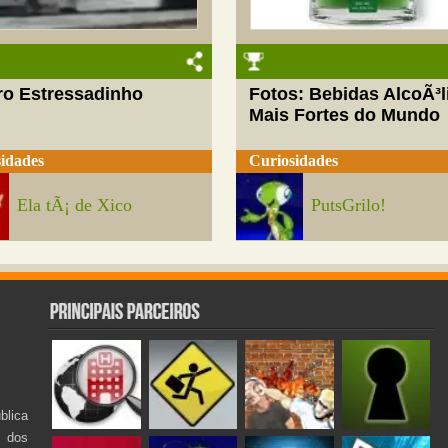
ro Estressadinho
Fotos: Bebidas AlcoÃ³l
Mais Fortes do Mundo
idades
Curiosidades
Ela tÃ¡ de Xico
PutsGrilo!
lica
s dos