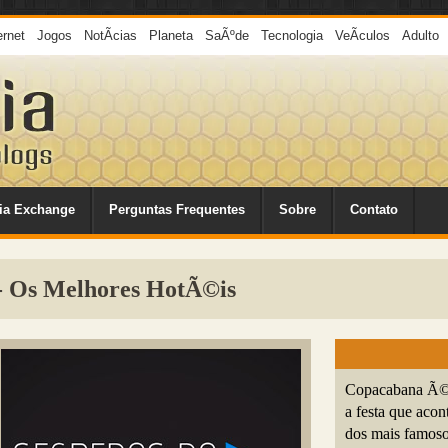
ernet
Jogos
NotÃ­cias
Planeta
SaÃºde
Tecnologia
VeÃ­culos
Adulto
ia Exchange
Perguntas Frequentes
Sobre
Contato
- Os Melhores HotÃ©is
Copacabana Ã© o
a festa que acon
dos mais famos