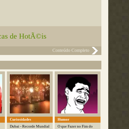
cas de HotÃ©is
Conteúdo Completo
Curiosidades
Humor
Dubai - Recorde Mundial
O que Fazer no Fim do