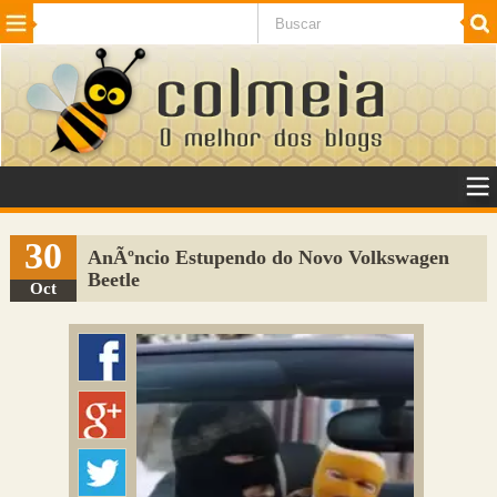
Beleza
Cinema e TV
Curiosidades
Esportes
Humor
Internet
Jogos
NotÃ­cias
Planeta
SaÃºde
Tecnologia
VeÃ­culos
Adulto
Sugerir Link
30
AnÃºncio Estupendo do Novo Volkswagen
Beetle
Adicionar Blog
Oct
Colmeia Exchange
Perguntas Frequentes
Sobre
Contato