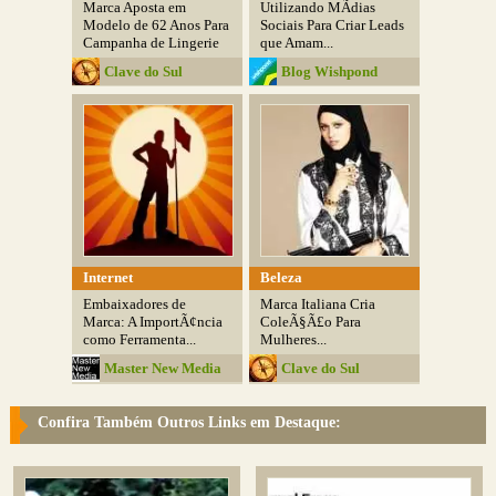
Marca Aposta em
Utilizando MÃ­dias
Modelo de 62 Anos Para
Sociais Para Criar Leads
Campanha de Lingerie
que Amam...
Clave do Sul
Blog Wishpond
Internet
Beleza
Embaixadores de
Marca Italiana Cria
Marca: A ImportÃ¢ncia
ColeÃ§Ã£o Para
como Ferramenta...
Mulheres...
Master New Media
Clave do Sul
Confira Também Outros Links em Destaque: