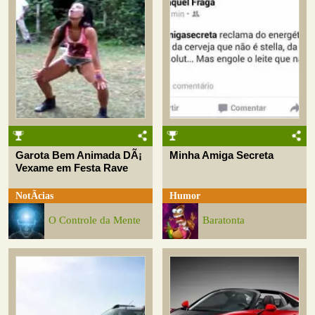
Garota Bem Animada DÃ¡
Minha Amiga Secreta
Vexame em Festa Rave
NotÃ­cias
Humor
O Controle da Mente
Baratonta