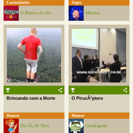
Curiosidades
Jogos
O Buteco da Net
Minilua
Brincando com a Morte
O PirucÃ³ptero
Humor
Humor
Ela tÃ¡ de Xico
GeraLigado