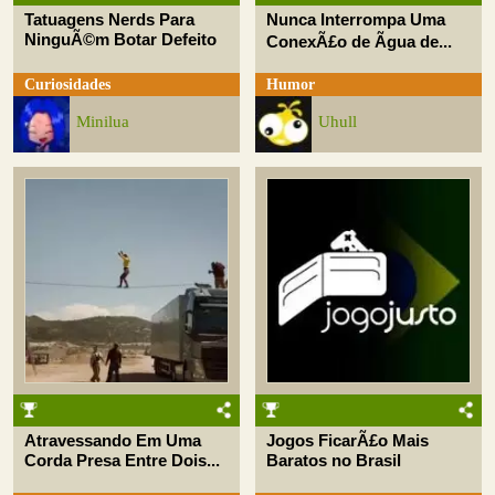
Tatuagens Nerds Para
Nunca Interrompa Uma
NinguÃ©m Botar Defeito
ConexÃ£o de Ãgua de...
Curiosidades
Humor
Minilua
Uhull
Atravessando Em Uma
Jogos FicarÃ£o Mais
Corda Presa Entre Dois...
Baratos no Brasil