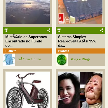
MistÃ©rio de Supernova
Sistema Simples
Encontrado no Fundo
Reaproveita AtÃ© 95%
do...
da...
Planeta
Planeta
CiÃªncia Online
Blogs e Blogs