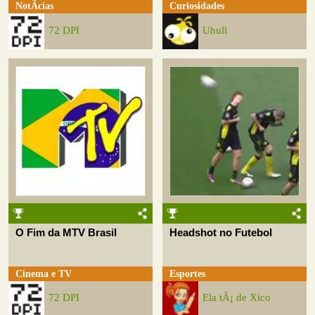
NotÃ­cias
Curiosidades
72 DPI
Uhull
O Fim da MTV Brasil
Headshot no Futebol
Cinema e TV
Esportes
72 DPI
Ela tÃ¡ de Xico