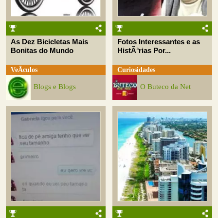
As Dez Bicicletas Mais
Fotos Interessantes e as
Bonitas do Mundo
HistÃ³rias Por...
VeÃ­culos
Curiosidades
Blogs e Blogs
O Buteco da Net