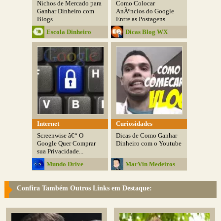
Nichos de Mercado para
Como Colocar
Ganhar Dinheiro com
AnÃºncios do Google
Blogs
Entre as Postagens
Escola Dinheiro
Dicas Blog WX
Internet
Curiosidades
Screenwise â€“ O
Dicas de Como Ganhar
Google Quer Comprar
Dinheiro com o Youtube
sua Privacidade...
Mundo Drive
MarVin Medeiros
Confira Também Outros Links em Destaque: