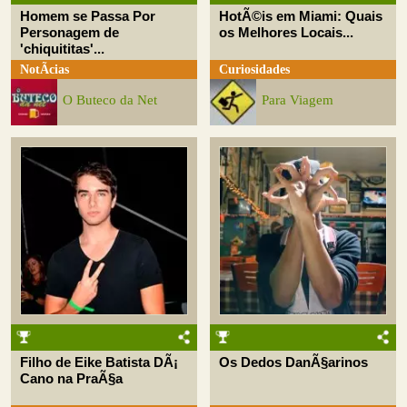
Homem se Passa Por
HotÃ©is em Miami: Quais
Personagem de
os Melhores Locais...
'chiquititas'...
NotÃ­cias
Curiosidades
O Buteco da Net
Para Viagem
Filho de Eike Batista DÃ¡
Os Dedos DanÃ§arinos
Cano na PraÃ§a