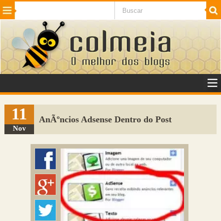
Beleza
Cinema e TV
Curiosidades
Esportes
Humor
Internet
Jogos
NotÃ­cias
Planeta
SaÃºde
Tecnologia
VeÃ­culos
Adulto
Sugerir Link
11
AnÃºncios Adsense Dentro do Post
Adicionar Blog
Nov
Colmeia Exchange
Perguntas Frequentes
Sobre
Contato