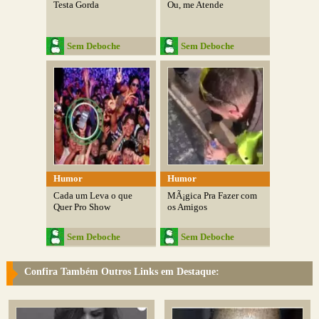
Testa Gorda
Ou, me Atende
Sem Deboche
Sem Deboche
Humor
Humor
Cada um Leva o que
MÃ¡gica Pra Fazer com
Quer Pro Show
os Amigos
Sem Deboche
Sem Deboche
Confira Também Outros Links em Destaque: