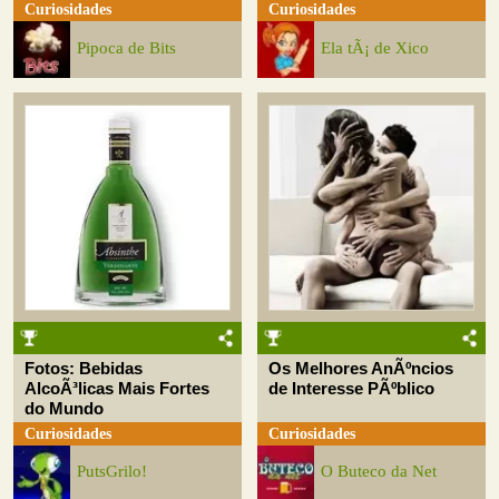
Curiosidades
Curiosidades
Pipoca de Bits
Ela tÃ¡ de Xico
Fotos: Bebidas
Os Melhores AnÃºncios
AlcoÃ³licas Mais Fortes
de Interesse PÃºblico
do Mundo
Curiosidades
Curiosidades
PutsGrilo!
O Buteco da Net