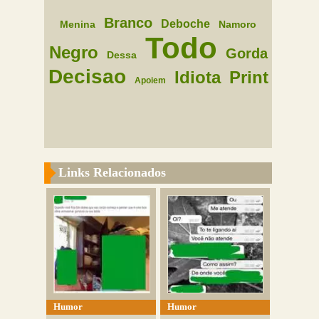
Branco
Deboche
Menina
Namoro
Todo
Negro
Gorda
Dessa
Decisao
Idiota
Print
Apoiem
Links Relacionados
Humor
Humor