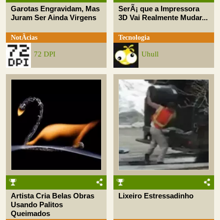
Garotas Engravidam, Mas
SerÃ¡ que a Impressora
Juram Ser Ainda Virgens
3D Vai Realmente Mudar...
NotÃ­cias
Tecnologia
72 DPI
Uhull
Artista Cria Belas Obras
Lixeiro Estressadinho
Usando Palitos
Queimados