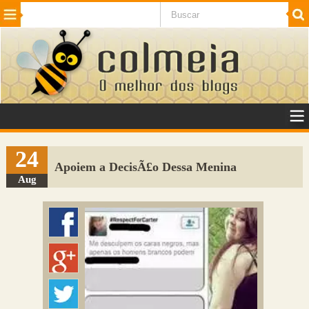
Beleza
Cinema e TV
Curiosidades
Esportes
Humor
Internet
Jogos
NotÃ­cias
Planeta
SaÃºde
Tecnologia
VeÃ­culos
Adulto
Sugerir Link
24
Apoiem a DecisÃ£o Dessa Menina
Adicionar Blog
Aug
Colmeia Exchange
Perguntas Frequentes
Sobre
Contato