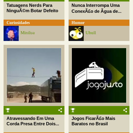
Tatuagens Nerds Para
Nunca Interrompa Uma
NinguÃ©m Botar Defeito
ConexÃ£o de Ãgua de...
Curiosidades
Humor
Minilua
Uhull
Atravessando Em Uma
Jogos FicarÃ£o Mais
Corda Presa Entre Dois...
Baratos no Brasil