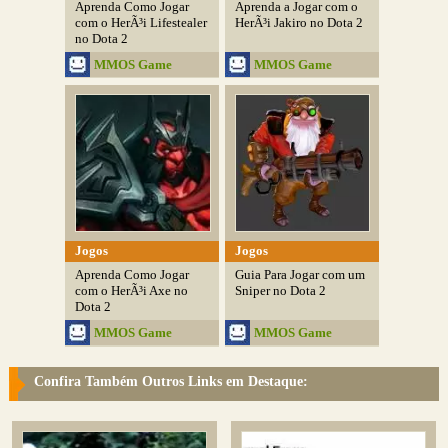
Aprenda Como Jogar
Aprenda a Jogar com o
com o HerÃ³i Lifestealer
HerÃ³i Jakiro no Dota 2
no Dota 2
MMOS Game
MMOS Game
Jogos
Jogos
Aprenda Como Jogar
Guia Para Jogar com um
com o HerÃ³i Axe no
Sniper no Dota 2
Dota 2
MMOS Game
MMOS Game
Confira Também Outros Links em Destaque: