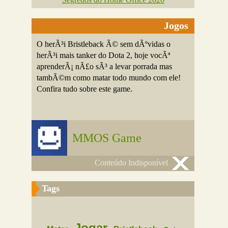
Jogos
O herÃ³i Bristleback Ã© sem dÃºvidas o
herÃ³i mais tanker do Dota 2, hoje vocÃª
aprenderÃ¡ nÃ£o sÃ³ a levar porrada mas
tambÃ©m como matar todo mundo com ele!
Confira tudo sobre este game.
MMOS Game
Conteúdo Indisponível
Tags
Jogar