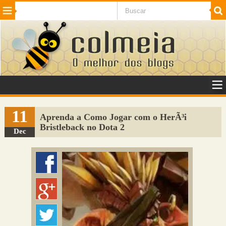
Beleza
Cinema e TV
Curiosidades
Esportes
Humor
Internet
Jogos
NotÃ­cias
Planeta
SaÃºde
Tecnologia
VeÃ­culos
Adulto
Sugerir Link
11
Aprenda a Como Jogar com o HerÃ³i
Bristleback no Dota 2
Adicionar Blog
Dec
Colmeia Exchange
Perguntas Frequentes
Sobre
Contato