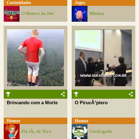
Curiosidades
Jogos
O Buteco da Net
Minilua
Brincando com a Morte
O PirucÃ³ptero
Humor
Humor
Ela tÃ¡ de Xico
GeraLigado