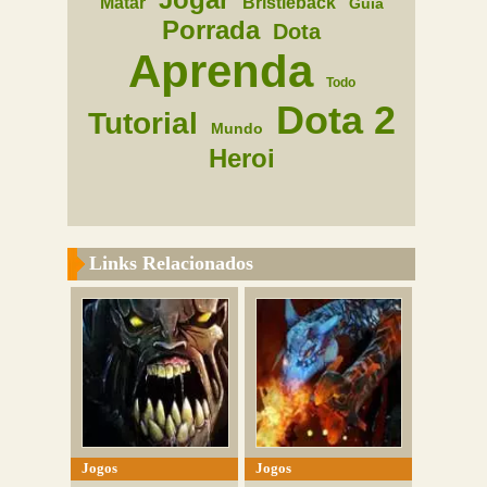
Matar
Bristleback
Guia
Porrada
Dota
Aprenda
Todo
Dota 2
Tutorial
Mundo
Heroi
Links Relacionados
Jogos
Jogos