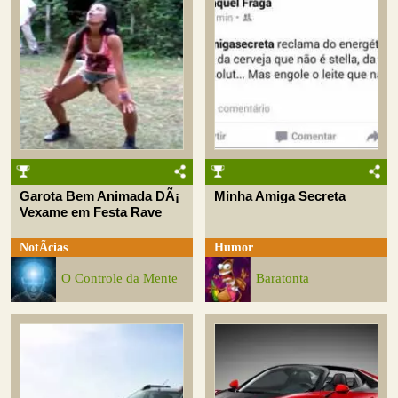
Garota Bem Animada DÃ¡
Minha Amiga Secreta
Vexame em Festa Rave
NotÃ­cias
Humor
O Controle da Mente
Baratonta