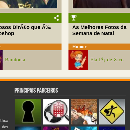
josos DirÃ£o que Ã‰
As Melhores Fotos da
oshop
Semana de Natal
r
Humor
Baratonta
Ela tÃ¡ de Xico
lica
s dos