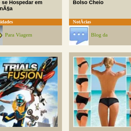
 se Hospedar em
Bolso Cheio
enÃ§a
idades
NotÃ­cias
Para Viagem
Blog da