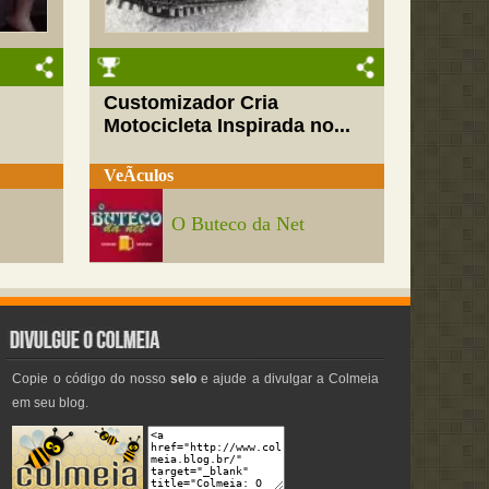
Customizador Cria
Motocicleta Inspirada no...
VeÃ­culos
O Buteco da Net
Copie o código do nosso
selo
e ajude a divulgar a Colmeia
em seu blog.