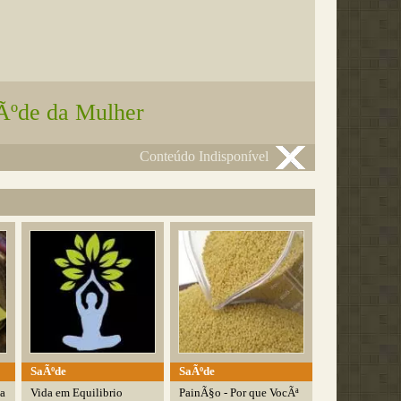
Ãºde da Mulher
Conteúdo Indisponível
SaÃºde
SaÃºde
sa
Vida em Equilibrio
PainÃ§o - Por que VocÃª