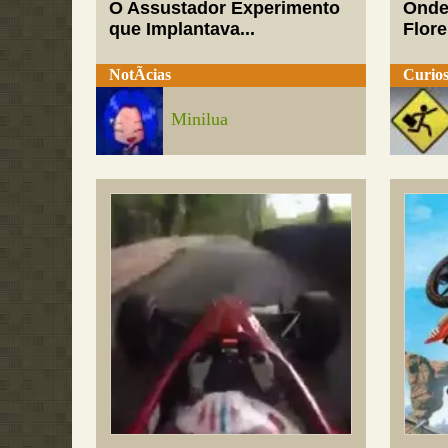
O Assustador Experimento
Onde
que Implantava...
Flor
NotÃ­cias
Curios
Minilua