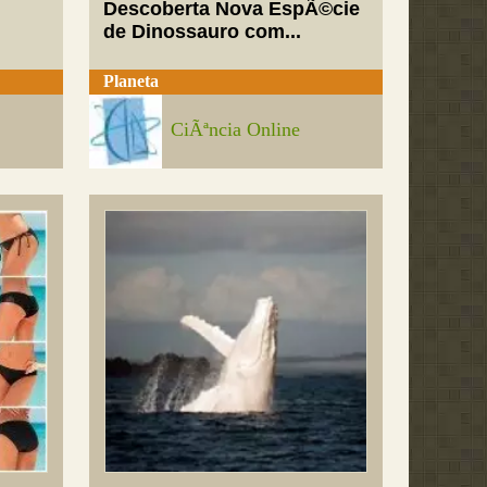
Descoberta Nova EspÃ©cie
de Dinossauro com...
Planeta
CiÃªncia Online