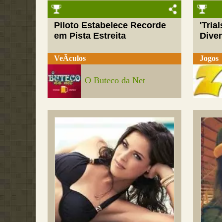
Piloto Estabelece Recorde
'Tria
em Pista Estreita
Dive
VeÃ­culos
Jogos
O Buteco da Net