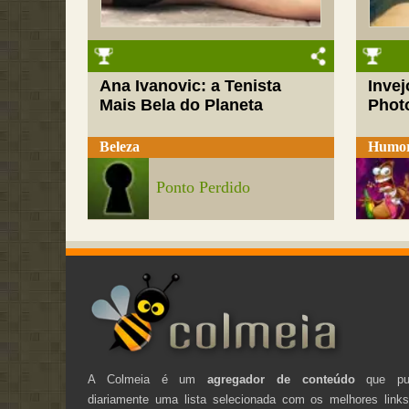
Ana Ivanovic: a Tenista
Inve
Mais Bela do Planeta
Phot
Beleza
Humo
Ponto Perdido
A Colmeia é um
agregador de conteúdo
que pub
diariamente uma lista selecionada com os melhores link