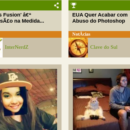
ls Fusion' â€“
EUA Quer Acabar com
rsÃ£o na Medida...
Abuso do Photoshop
NotÃ­cias
InterNerdZ
Clave do Sul