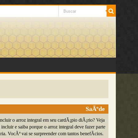
SaÃºde
cluir o arroz integral em seu cardÃ¡pio diÃ¡rio? Veja
incluir e saiba porque o arroz integral deve fazer parte
ria. VocÃª vai se surpreender com tantos benefÃ­cios.