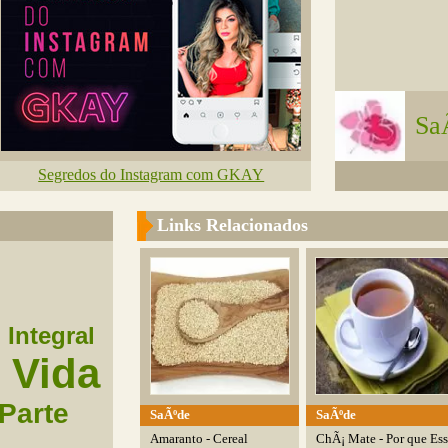
Sa
Segredos do Instagram com GKAY
Links Relacionados
 Integral
Vida
Parte
SaÃºde
SaÃºde
Amaranto - Cereal
ChÃ¡ Mate - Por que Es