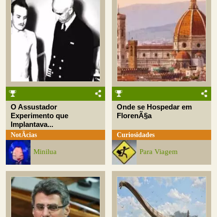
O Assustador
Onde se Hospedar em
Experimento que
FlorenÃ§a
Implantava...
NotÃ­cias
Curiosidades
Minilua
Para Viagem