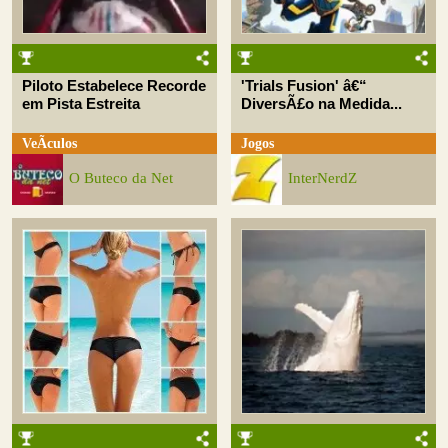
Piloto Estabelece Recorde
'Trials Fusion' â€“
em Pista Estreita
DiversÃ£o na Medida...
VeÃ­culos
Jogos
O Buteco da Net
InterNerdZ