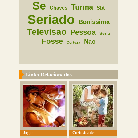
Se
Turma
Chaves
Sbt
Seriado
Bonissima
Televisao
Pessoa
Seria
Fosse
Nao
Certeza
Links Relacionados
Jogos
Curiosidades