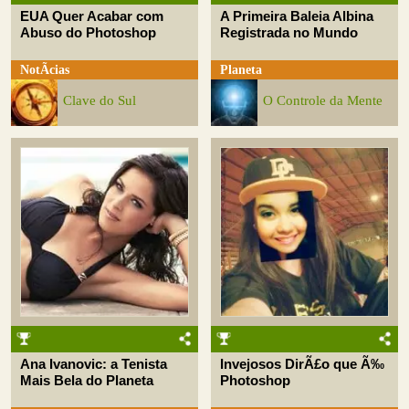
EUA Quer Acabar com
A Primeira Baleia Albina
Abuso do Photoshop
Registrada no Mundo
NotÃ­cias
Planeta
Clave do Sul
O Controle da Mente
Ana Ivanovic: a Tenista
Invejosos DirÃ£o que Ã‰
Mais Bela do Planeta
Photoshop