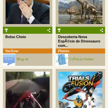
Bolso Cheio
Descoberta Nova
EspÃ©cie de Dinossauro
com...
NotÃ­cias
Planeta
Blog da
CiÃªncia Online