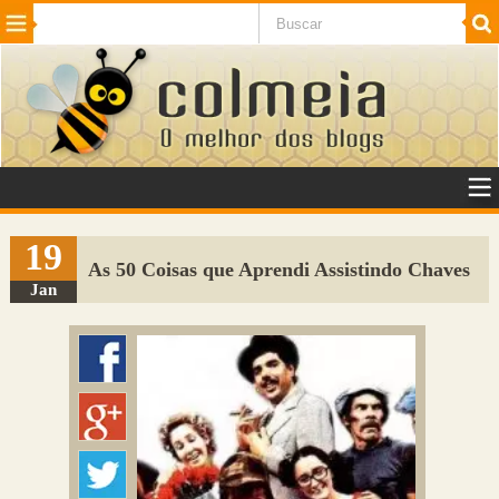
Beleza
Cinema e TV
Curiosidades
Esportes
Humor
Internet
Jogos
NotÃ­cias
Planeta
SaÃºde
Tecnologia
VeÃ­culos
Adulto
Sugerir Link
19
As 50 Coisas que Aprendi Assistindo Chaves
Adicionar Blog
Jan
Colmeia Exchange
Perguntas Frequentes
Sobre
Contato