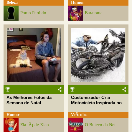
Beleza
Humor
Ponto Perdido
Baratonta
As Melhores Fotos da
Customizador Cria
Semana de Natal
Motocicleta Inspirada no...
Humor
VeÃ­culos
Ela tÃ¡ de Xico
O Buteco da Net