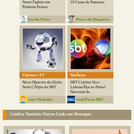
Street Fighter em
10 Casas de Famosos
Primeira Pessoa
Gorila Polar
Pitaco do Blogueiro
Cinema e TV
NotÃ­cias
Novo Mascote da Globo
SBT Celebra Vice-
Seria CÃ³pia do SBT
LideranÃ§a no Painel
Nacional de...
Guri Medonho
AudiÃªncia RBC
Confira Também Outros Links em Destaque: