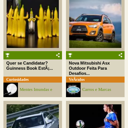
Quer se Candidatar?
Nova Mitsubishi Asx
Guinness Book EstÃ¡...
Outdoor Feita Para
Desafios...
Curiosidades
VeÃ­culos
Mentes Imundas e
Carros e Marcas