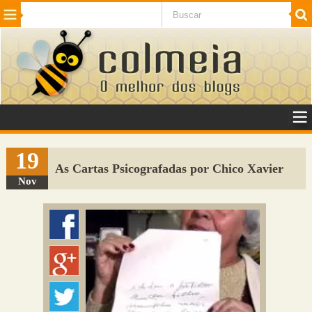
Beleza
Cinema e TV
Curiosidades
Esportes
Humor
Internet
Jogos
NotÃ­cias
Planeta
SaÃºde
Tecnologia
VeÃ­culos
Adulto
Sugerir Link
19
As Cartas Psicografadas por Chico Xavier
Adicionar Blog
Nov
Colmeia Exchange
Perguntas Frequentes
Sobre
Contato