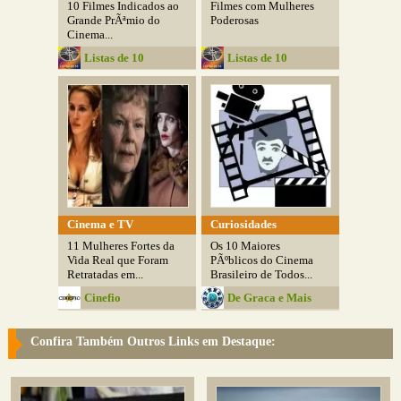
10 Filmes Indicados ao
Filmes com Mulheres
Grande PrÃªmio do
Poderosas
Cinema...
Listas de 10
Listas de 10
Cinema e TV
Curiosidades
11 Mulheres Fortes da
Os 10 Maiores
Vida Real que Foram
PÃºblicos do Cinema
Retratadas em...
Brasileiro de Todos...
Cinefio
De Graca e Mais
Gostoso
Confira Também Outros Links em Destaque: