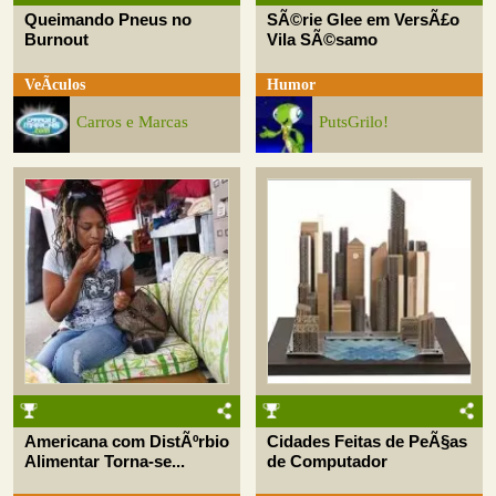
Queimando Pneus no
SÃ©rie Glee em VersÃ£o
Burnout
Vila SÃ©samo
VeÃ­culos
Humor
Carros e Marcas
PutsGrilo!
Americana com DistÃºrbio
Cidades Feitas de PeÃ§as
Alimentar Torna-se...
de Computador