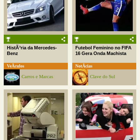
HistÃ³ria da Mercedes-
Futebol Feminino no FIFA
Benz
16 Gera Onda Machista
VeÃ­culos
NotÃ­cias
Carros e Marcas
Clave do Sul