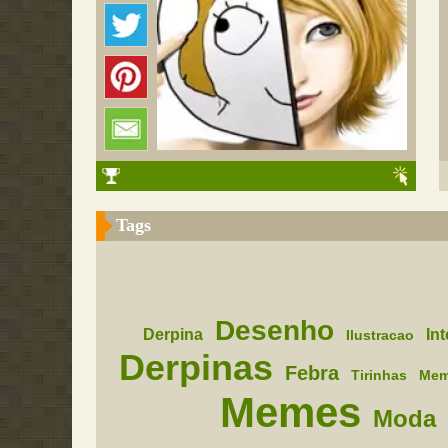
Tags
Desenho
Derpina
Int
Ilustracao
Derpinas
Febra
Tirinhas
Me
Memes
Moda