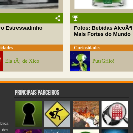
ro Estressadinho
Fotos: Bebidas AlcoÃ³l
Mais Fortes do Mundo
idades
Curiosidades
Ela tÃ¡ de Xico
PutsGrilo!
lica
s dos