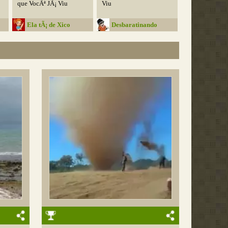
que VocÃª JÃ¡ Viu
Viu
Ela tÃ¡ de Xico
Desbaratinando