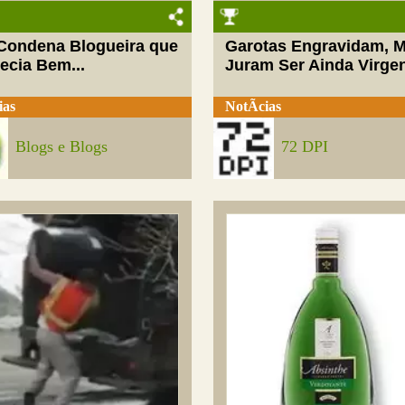
 Condena Blogueira que
Garotas Engravidam, 
ecia Bem...
Juram Ser Ainda Virge
ias
NotÃ­cias
Blogs e Blogs
72 DPI