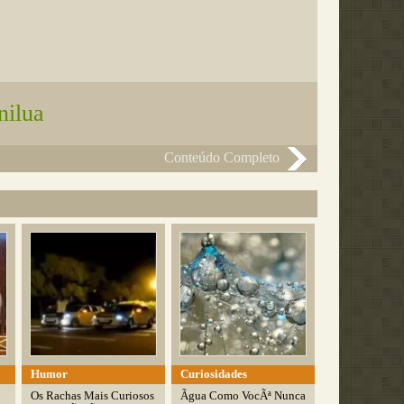
nilua
Conteúdo Completo
Humor
Curiosidades
Os Rachas Mais Curiosos
Ãgua Como VocÃª Nunca