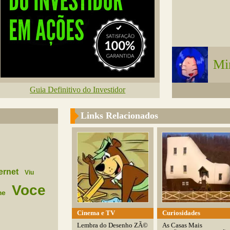
Mi
Guia Definitivo do Investidor
Links Relacionados
ernet
Viu
Voce
me
Cinema e TV
Curiosidades
Lembra do Desenho ZÃ©
As Casas Mais