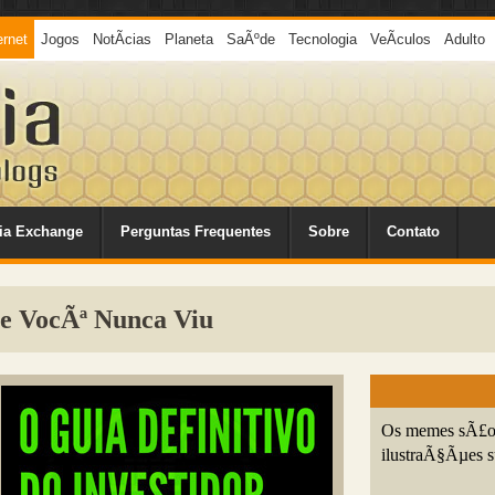
ernet
Jogos
NotÃ­cias
Planeta
SaÃºde
Tecnologia
VeÃ­culos
Adulto
ia Exchange
Perguntas Frequentes
Sobre
Contato
ue VocÃª Nunca Viu
Os memes sÃ£o u
ilustraÃ§Ãµes s