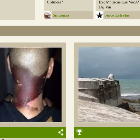
Colmeia?
ExcÃªntricas que VocÃª
JÃ¡ Viu
Sintoniza
5inco Estrelas