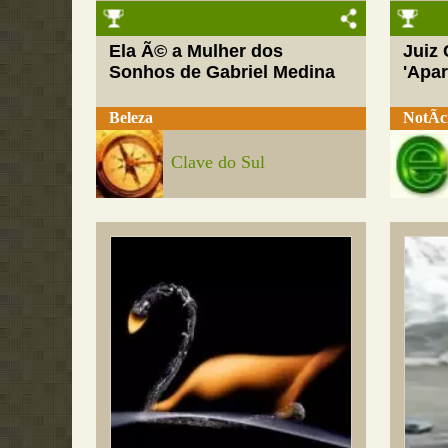
Ela Ã© a Mulher dos
Juiz
Sonhos de Gabriel Medina
'Apar
Beleza
NotÃ­c
Clave do Sul