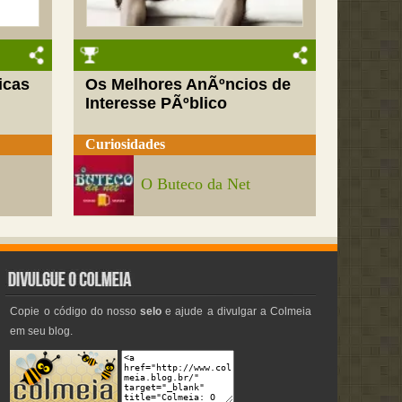
icas
Os Melhores AnÃºncios de
Interesse PÃºblico
Curiosidades
O Buteco da Net
Copie o código do nosso
selo
e ajude a divulgar a Colmeia
em seu blog.