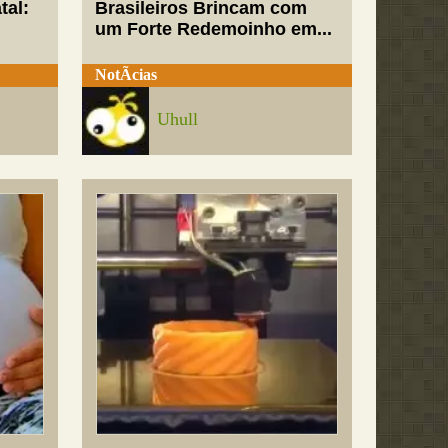
tal:
Brasileiros Brincam com
um Forte Redemoinho em...
NotÃ­cias
Uhull