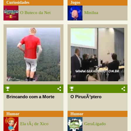
Curiosidades
Jogos
O Buteco da Net
Minilua
Brincando com a Morte
O PirucÃ³ptero
Humor
Humor
Ela tÃ¡ de Xico
GeraLigado