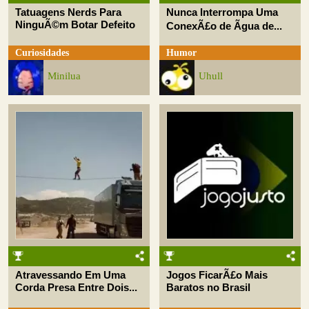
Tatuagens Nerds Para
Nunca Interrompa Uma
NinguÃ©m Botar Defeito
ConexÃ£o de Ãgua de...
Curiosidades
Humor
Minilua
Uhull
Atravessando Em Uma
Jogos FicarÃ£o Mais
Corda Presa Entre Dois...
Baratos no Brasil