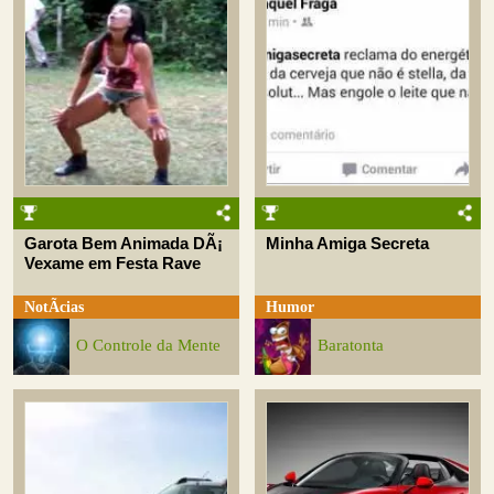
Garota Bem Animada DÃ¡
Minha Amiga Secreta
Vexame em Festa Rave
NotÃ­cias
Humor
O Controle da Mente
Baratonta