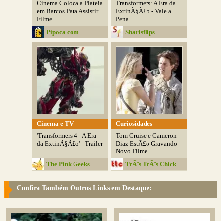
Cinema Coloca a Plateia
Transformers: A Era da
em Barcos Para Assistir
ExtinÃ§Ã£o - Vale a
Filme
Pena...
Pipoca com
Sharisflips
Manteiga
Cinema e TV
Curiosidades
'Transformers 4 - A Era
Tom Cruise e Cameron
da ExtinÃ§Ã£o' - Trailer
Diaz EstÃ£o Gravando
Novo Filme...
The Pink Geeks
TrÃ¨s TrÃ¨s Chick
Confira Também Outros Links em Destaque: