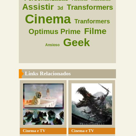
Assistir
Transformers
3d
Cinema
Tranformers
Filme
Optimus Prime
Geek
Ansioso
Links Relacionados
Cinema e TV
Cinema e TV