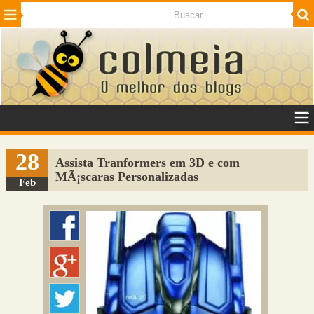
Beleza
Cinema e TV
Curiosidades
Esportes
Humor
Internet
Jogos
NotÃ­cias
Planeta
SaÃºde
Tecnologia
VeÃ­culos
Adulto
Sugerir Link
28
Assista Tranformers em 3D e com
MÃ¡scaras Personalizadas
Adicionar Blog
Feb
Colmeia Exchange
Perguntas Frequentes
Sobre
Contato