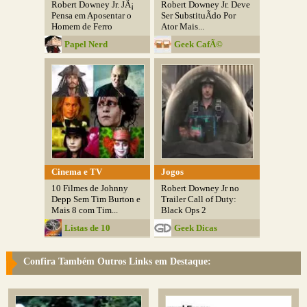
Robert Downey Jr. JÃ¡
Robert Downey Jr. Deve
Pensa em Aposentar o
Ser SubstituÃ­do Por
Homem de Ferro
Ator Mais...
Papel Nerd
Geek CafÃ©
Cinema e TV
Jogos
10 Filmes de Johnny
Robert Downey Jr no
Depp Sem Tim Burton e
Trailer Call of Duty:
Mais 8 com Tim...
Black Ops 2
Listas de 10
Geek Dicas
Confira Também Outros Links em Destaque: