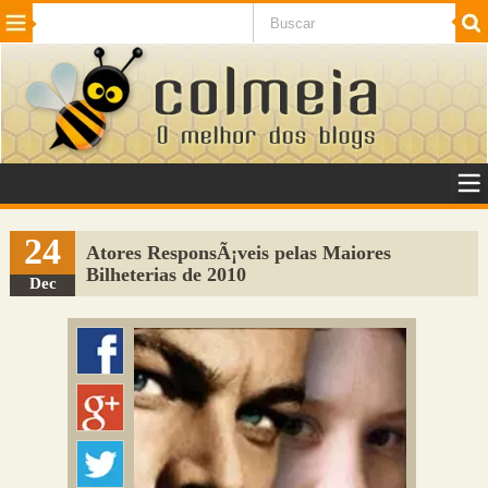
Beleza
Cinema e TV
Curiosidades
Esportes
Humor
Internet
Jogos
NotÃ­cias
Planeta
SaÃºde
Tecnologia
VeÃ­culos
Adulto
Sugerir Link
24
Atores ResponsÃ¡veis pelas Maiores
Bilheterias de 2010
Adicionar Blog
Dec
Colmeia Exchange
Perguntas Frequentes
Sobre
Contato