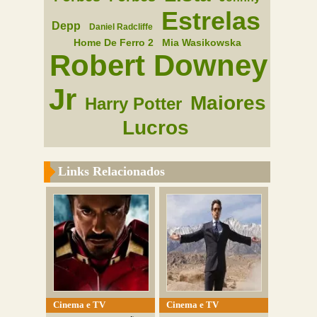
Estrelas
Depp
Daniel Radcliffe
Home De Ferro 2
Mia Wasikowska
Robert Downey
Jr
Maiores
Harry Potter
Lucros
Links Relacionados
Cinema e TV
Cinema e TV