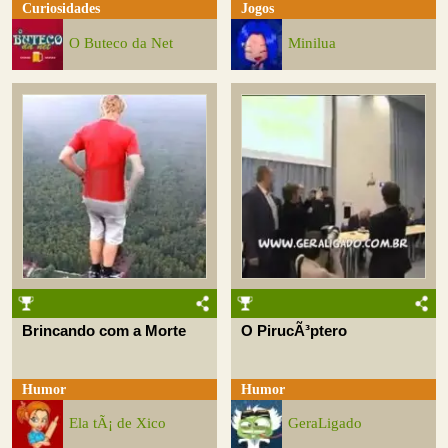
Curiosidades
Jogos
O Buteco da Net
Minilua
Brincando com a Morte
O PirucÃ³ptero
Humor
Humor
Ela tÃ¡ de Xico
GeraLigado