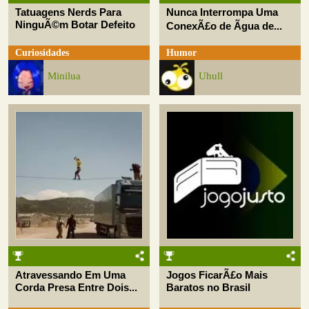
Tatuagens Nerds Para
Nunca Interrompa Uma
NinguÃ©m Botar Defeito
ConexÃ£o de Ãgua de...
Curiosidades
Humor
Minilua
Uhull
Atravessando Em Uma
Jogos FicarÃ£o Mais
Corda Presa Entre Dois...
Baratos no Brasil