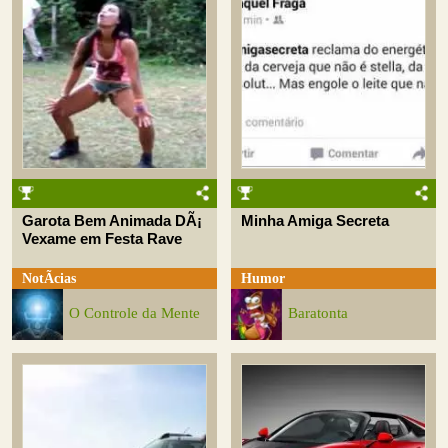
Garota Bem Animada DÃ¡
Minha Amiga Secreta
Vexame em Festa Rave
NotÃ­cias
Humor
O Controle da Mente
Baratonta