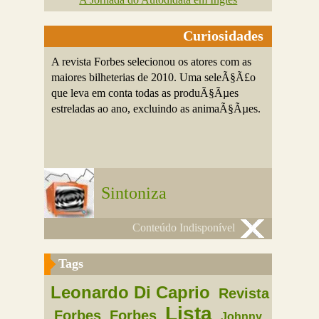
Curiosidades
A revista Forbes selecionou os atores com as
maiores bilheterias de 2010. Uma seleÃ§Ã£o
que leva em conta todas as produÃ§Ãµes
estreladas ao ano, excluindo as animaÃ§Ãµes.
Sintoniza
Conteúdo Indisponível
Tags
Leonardo Di Caprio
Revista
Lista
Forbes
Forbes
Johnny