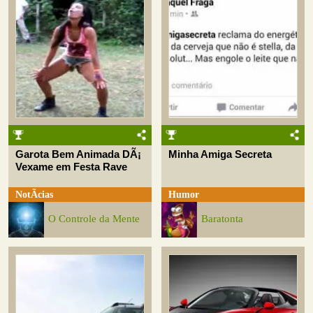
Garota Bem Animada DÃ¡
Minha Amiga Secreta
Vexame em Festa Rave
NotÃ­cias
Humor
O Controle da Mente
Baratonta