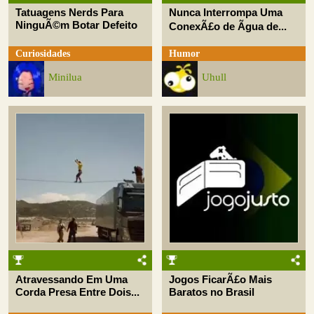
Tatuagens Nerds Para
Nunca Interrompa Uma
NinguÃ©m Botar Defeito
ConexÃ£o de Ãgua de...
Curiosidades
Humor
Minilua
Uhull
Atravessando Em Uma
Jogos FicarÃ£o Mais
Corda Presa Entre Dois...
Baratos no Brasil