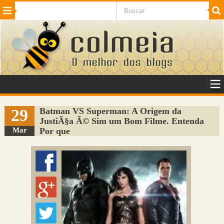
Beleza
Cinema e TV
Curiosidades
Esportes
Humor
Internet
Jogos
NotÃ­cias
Planeta
SaÃºde
Tecnologia
VeÃ­culos
Adulto
Sugerir Link
29
Batman VS Superman: A Origem da
JustiÃ§a Ã© Sim um Bom Filme. Entenda
Adicionar Blog
Mar
Por que
Colmeia Exchange
Perguntas Frequentes
Sobre
Contato