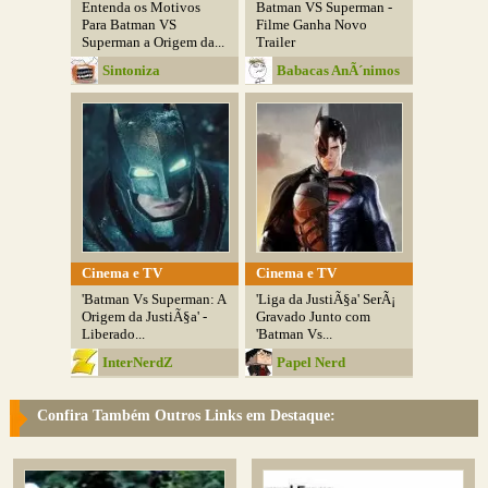
Entenda os Motivos
Batman VS Superman -
Para Batman VS
Filme Ganha Novo
Superman a Origem da...
Trailer
Sintoniza
Babacas AnÃ´nimos
Cinema e TV
Cinema e TV
'Batman Vs Superman: A
'Liga da JustiÃ§a' SerÃ¡
Origem da JustiÃ§a' -
Gravado Junto com
Liberado...
'Batman Vs...
InterNerdZ
Papel Nerd
Confira Também Outros Links em Destaque: