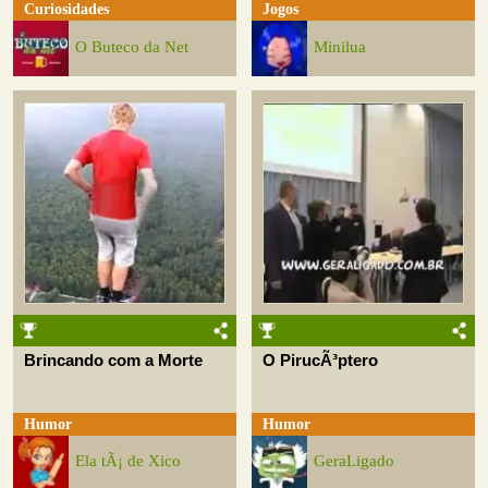
Curiosidades
Jogos
O Buteco da Net
Minilua
Brincando com a Morte
O PirucÃ³ptero
Humor
Humor
Ela tÃ¡ de Xico
GeraLigado