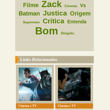
Zack
Filme
Vs
Cinema
Justica
Batman
Origem
Critica
Entenda
Superman
Bom
Dirigido
Links Relacionados
Cinema e TV
Cinema e TV