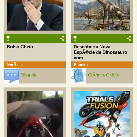
Bolso Cheio
Descoberta Nova
EspÃ©cie de Dinossauro
com...
NotÃ­cias
Planeta
Blog da
CiÃªncia Online