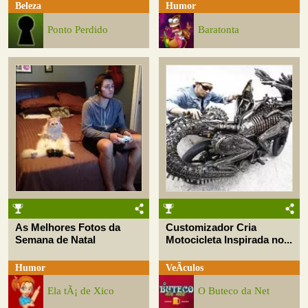
Beleza
Humor
Ponto Perdido
Baratonta
As Melhores Fotos da
Customizador Cria
Semana de Natal
Motocicleta Inspirada no...
Humor
VeÃ­culos
Ela tÃ¡ de Xico
O Buteco da Net