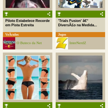
Piloto Estabelece Recorde
'Trials Fusion' â€“
em Pista Estreita
DiversÃ£o na Medida...
VeÃ­culos
Jogos
O Buteco da Net
InterNerdZ