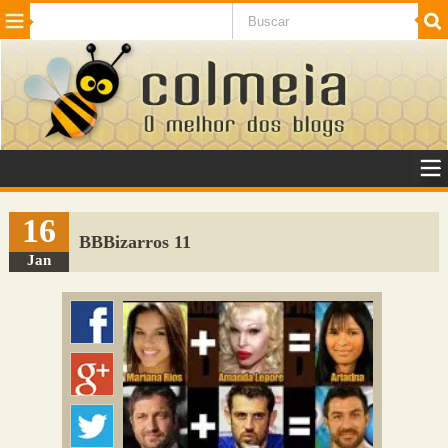
Beleza
Cinema e TV
Curiosidades
Esportes
Humor
Internet
Jogos
NotÃ­cias
Planeta
SaÃºde
Tecnologia
VeÃ­culos
Adulto
Sugerir Link
16
BBBizarros 11
Adicionar Blog
Jan
Colmeia Exchange
Perguntas Frequentes
Sobre
Contato