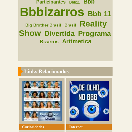
Bbb
Participantes
Bbb11
Bbbizarros
Bbb 11
Reality
Big Brother Brasil
Brasil
Show
Divertida
Programa
Aritmetica
Bizarros
Links Relacionados
Curiosidades
Internet