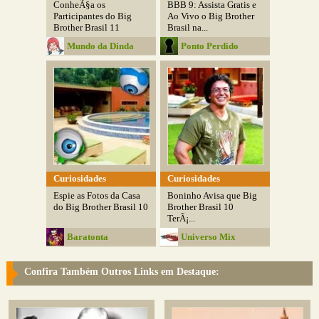
ConheÃ§a os
BBB 9: Assista Gratis e
Participantes do Big
Ao Vivo o Big Brother
Brother Brasil 11
Brasil na...
Mundo da Dinda
Ponto Perdido
Curiosidades
Curiosidades
Espie as Fotos da Casa
Boninho Avisa que Big
do Big Brother Brasil 10
Brother Brasil 10
TerÃ¡...
Baratonta
Universo Mix
Confira Também Outros Links em Destaque: