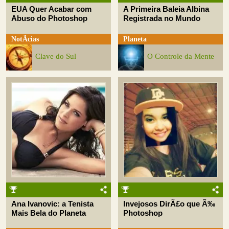
EUA Quer Acabar com
A Primeira Baleia Albina
Abuso do Photoshop
Registrada no Mundo
NotÃ­cias
Planeta
Clave do Sul
O Controle da Mente
Ana Ivanovic: a Tenista
Invejosos DirÃ£o que Ã‰
Mais Bela do Planeta
Photoshop