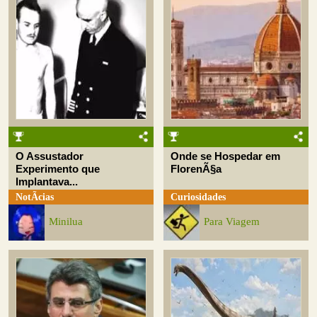
O Assustador
Onde se Hospedar em
Experimento que
FlorenÃ§a
Implantava...
NotÃ­cias
Curiosidades
Minilua
Para Viagem