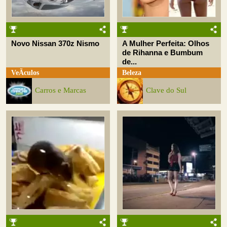
Novo Nissan 370z Nismo
A Mulher Perfeita: Olhos
de Rihanna e Bumbum
de...
VeÃ­culos
Beleza
Carros e Marcas
Clave do Sul