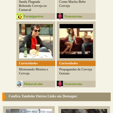
Sandy Flagrada
Como Macho Bebe
Bebendo Cerveja no
Cerveja
Carnaval
Formigueiros
Testosterona
Curiosidades
Curiosidades
Misturando Mentos e
Propagandas de Cerveja
Cerveja
Geniais
MakacoLoko
Testosterona
Confira Também Outros Links em Destaque: