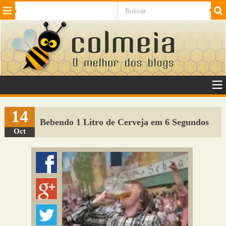
Beleza
Cinema e TV
Curiosidades
Esportes
Humor
Internet
Jogos
NotÃ­cias
Planeta
SaÃºde
Tecnologia
VeÃ­culos
Adulto
Sugerir Link
14
Bebendo 1 Litro de Cerveja em 6 Segundos
Adicionar Blog
Oct
Colmeia Exchange
Perguntas Frequentes
Sobre
Contato