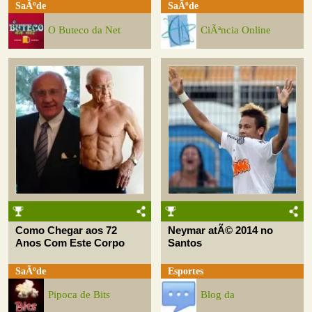
SaÃºde
SaÃºde
O Buteco da Net
CiÃªncia Online
Como Chegar aos 72
Neymar atÃ© 2014 no
Anos Com Este Corpo
Santos
SaÃºde
Esportes
Pipoca de Bits
Blog da