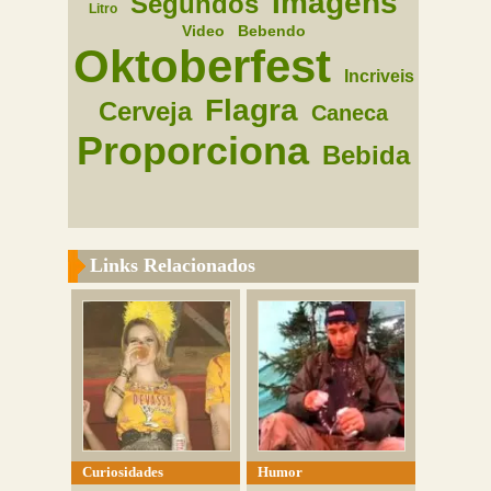
Imagens
Segundos
Litro
Video
Bebendo
Oktoberfest
Incriveis
Flagra
Cerveja
Caneca
Proporciona
Bebida
Links Relacionados
Curiosidades
Humor