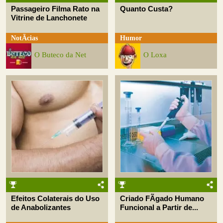
Passageiro Filma Rato na
Quanto Custa?
Vitrine de Lanchonete
NotÃ­cias
Humor
O Buteco da Net
O Loxa
Efeitos Colaterais do Uso
Criado FÃ­gado Humano
de Anabolizantes
Funcional a Partir de...