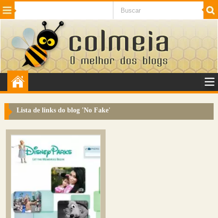
Beleza
Cinema e TV
Curiosidades
Esportes
Humor
Internet
Jogos
NotÃ­cias
Planeta
SaÃºde
Tecnologia
VeÃ­culos
Adulto
Sugerir Link
Lista de links do blog '
No Fake
'
Adicionar Blog
Colmeia Exchange
Perguntas Frequentes
Sobre
Contato