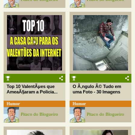
Top 10 ValentÃµes que
O Ã‚ngulo Ã© Tudo em
AmeaÃ§aram a Policia...
uma Foto - 30 Imagens
Humor
Humor
Pitaco do Blogueiro
Pitaco do Blogueiro