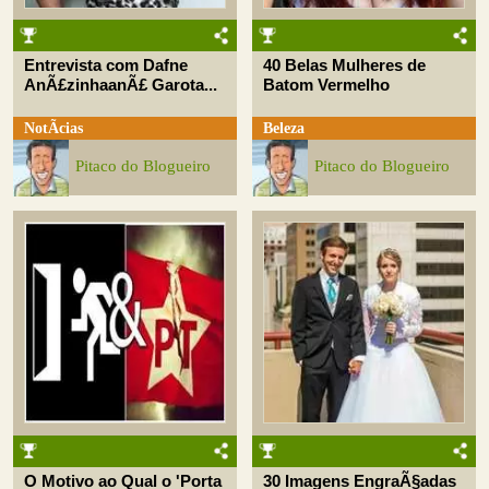
Entrevista com Dafne
40 Belas Mulheres de
AnÃ£zinhaanÃ£ Garota...
Batom Vermelho
NotÃ­cias
Beleza
Pitaco do Blogueiro
Pitaco do Blogueiro
O Motivo ao Qual o 'Porta
30 Imagens EngraÃ§adas