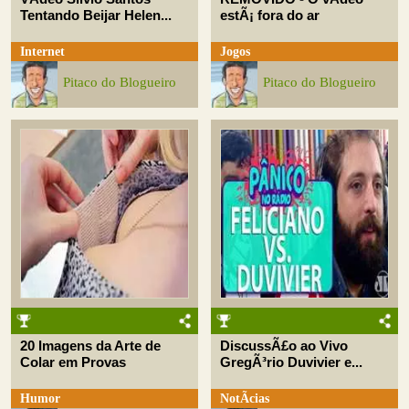
Tentando Beijar Helen...
estÃ¡ fora do ar
Internet
Jogos
Pitaco do Blogueiro
Pitaco do Blogueiro
20 Imagens da Arte de
DiscussÃ£o ao Vivo
Colar em Provas
GregÃ³rio Duvivier e...
Humor
NotÃ­cias