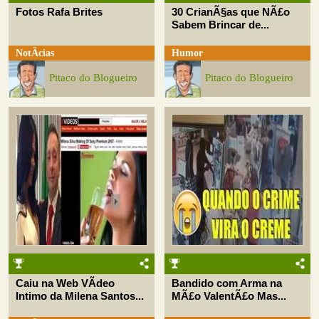
Fotos Rafa Brites
30 CrianÃ§as que NÃ£o
Sabem Brincar de...
NotÃ­cias
Humor
Pitaco do Blogueiro
Pitaco do Blogueiro
Caiu na Web VÃ­deo
Bandido com Arma na
Intimo da Milena Santos...
MÃ£o ValentÃ£o Mas...