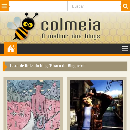
Beleza
Cinema e TV
Curiosidades
Esportes
Humor
Internet
Jogos
NotÃ­cias
Planeta
SaÃºde
Tecnologia
VeÃ­culos
Adulto
Sugerir Link
Lista de links do blog '
Pitaco do Blogueiro
'
Adicionar Blog
Colmeia Exchange
Perguntas Frequentes
Sobre
Contato