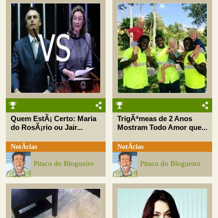
Quem EstÃ¡ Certo: Maria
TrigÃªmeas de 2 Anos
do RosÃ¡rio ou Jair...
Mostram Todo Amor que...
NotÃ­cias
NotÃ­cias
Pitaco do Blogueiro
Pitaco do Blogueiro