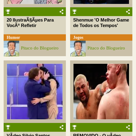
20 IlustraÃ§Ãµes Para
Shenmue 'O Melhor Game
VocÃª Refletir
de Todos os Tempos'
Humor
Jogos
Pitaco do Blogueiro
Pitaco do Blogueiro
VÃ­deo Silvio Santos
REMOVIDO - O vÃ­deo