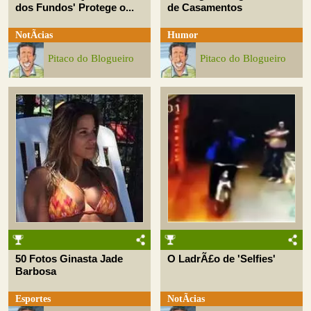
dos Fundos' Protege o...
de Casamentos
NotÃ­cias
Humor
Pitaco do Blogueiro
Pitaco do Blogueiro
50 Fotos Ginasta Jade
O LadrÃ£o de 'Selfies'
Barbosa
Esportes
NotÃ­cias