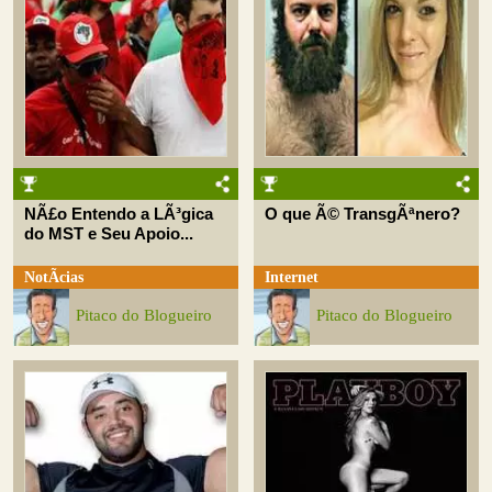
NÃ£o Entendo a LÃ³gica
O que Ã© TransgÃªnero?
do MST e Seu Apoio...
NotÃ­cias
Internet
Pitaco do Blogueiro
Pitaco do Blogueiro