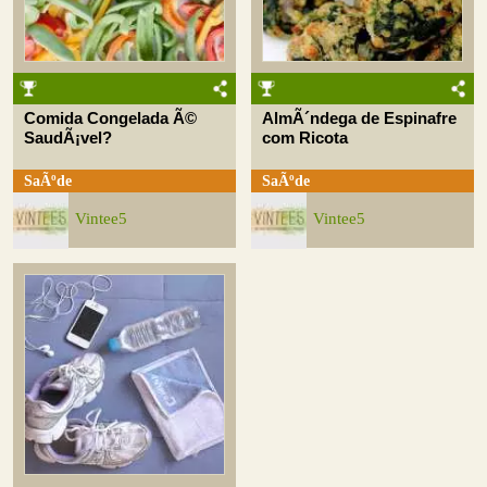
Comida Congelada Ã©
AlmÃ´ndega de Espinafre
SaudÃ¡vel?
com Ricota
SaÃºde
SaÃºde
Vintee5
Vintee5