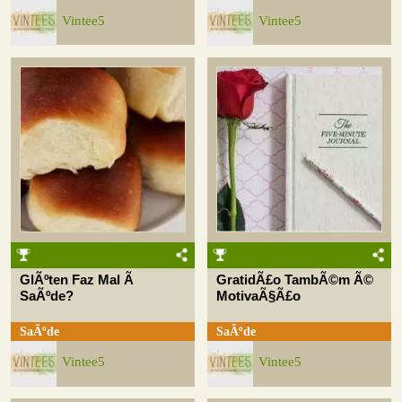
Vintee5
Vintee5
GlÃºten Faz Mal Ã
GratidÃ£o TambÃ©m Ã©
SaÃºde?
MotivaÃ§Ã£o
SaÃºde
SaÃºde
Vintee5
Vintee5