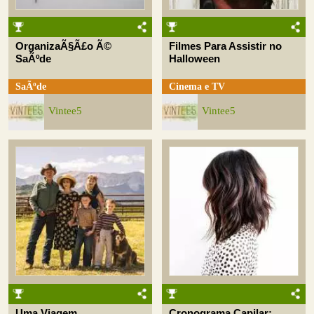
OrganizaÃ§Ã£o Ã©
Filmes Para Assistir no
SaÃºde
Halloween
SaÃºde
Cinema e TV
Vintee5
Vintee5
Uma Viagem
Cronograma Capilar: