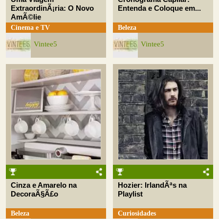
ExtraordinÃ¡ria: O Novo
Entenda e Coloque em...
AmÃ©lie
Cinema e TV
Beleza
Vintee5
Vintee5
Cinza e Amarelo na
Hozier: IrlandÃªs na
DecoraÃ§Ã£o
Playlist
Beleza
Curiosidades