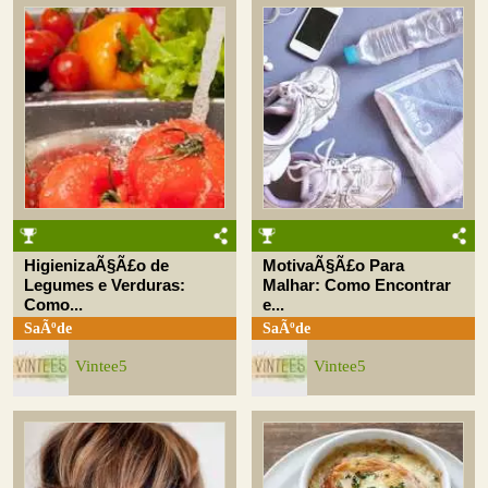
HigienizaÃ§Ã£o de
MotivaÃ§Ã£o Para
Legumes e Verduras:
Malhar: Como Encontrar
Como...
e...
SaÃºde
SaÃºde
Vintee5
Vintee5