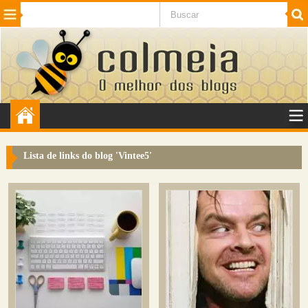
Beleza
Cinema e TV
Curiosidades
Esportes
Humor
Internet
Jogos
NotÃ­cias
Planeta
SaÃºde
Tecnologia
VeÃ­culos
Adulto
Sugerir Link
Lista de links do blog '
Vintee5
'
Adicionar Blog
Colmeia Exchange
Perguntas Frequentes
Sobre
Contato