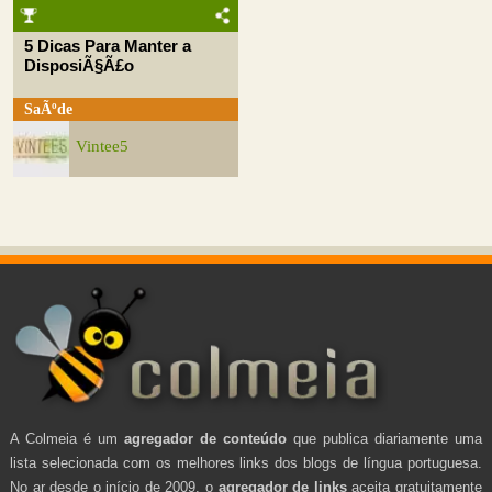
5 Dicas Para Manter a
DisposiÃ§Ã£o
SaÃºde
Vintee5
A Colmeia é um
agregador de conteúdo
que publica diariamente uma
lista selecionada com os melhores links dos blogs de língua portuguesa.
No ar desde o início de 2009, o
agregador de links
aceita gratuitamente