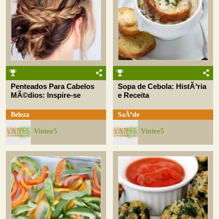
Penteados Para Cabelos
Sopa de Cebola: HistÃ³ria
MÃ©dios: Inspire-se
e Receita
Beleza
SaÃºde
Vintee5
Vintee5