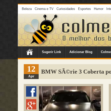
Beleza
Cinema e TV
Curiosidades
Esportes
Humor
Int
Sugerir Link
Adicionar Blog
Colme
12
BMW SÃ©rie 3 Coberta por
Apr