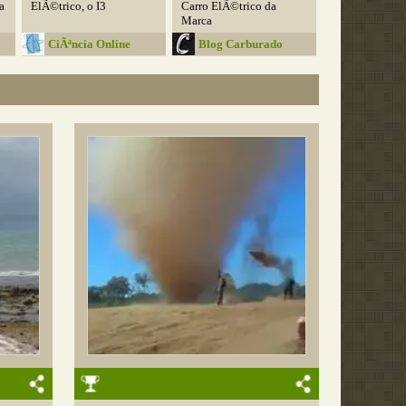
a
ElÃ©trico, o I3
Carro ElÃ©trico da
Marca
CiÃªncia Online
Blog Carburado