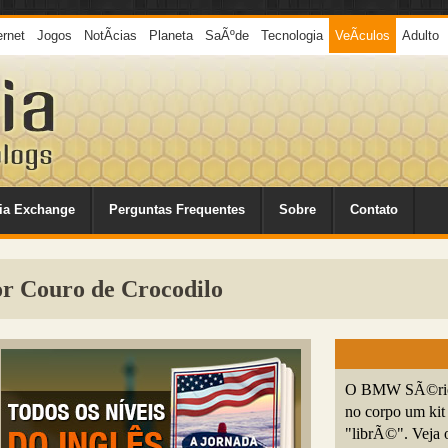
ernet
Jogos
NotÃ­cias
Planeta
SaÃºde
Tecnologia
VeÃ­culos
Adulto
ia Exchange
Perguntas Frequentes
Sobre
Contato
 Couro de Crocodilo
O BMW SÃ©rie 3
no corpo um kit
"librÃ©". Veja o