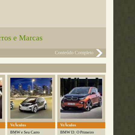
rros e Marcas
Conteúdo Completo
VeÃ­culos
VeÃ­culos
BMW e Seu Carro
BMW I3: O Primeiro