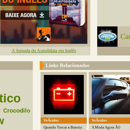
Ca
A Jornada do Autodidata em Inglês
Links Relacionados
tico
Crocodilo
w
VeÃ­culos
VeÃ­culos
Quando Trocar a Bateria
A Moda Agora Ã©