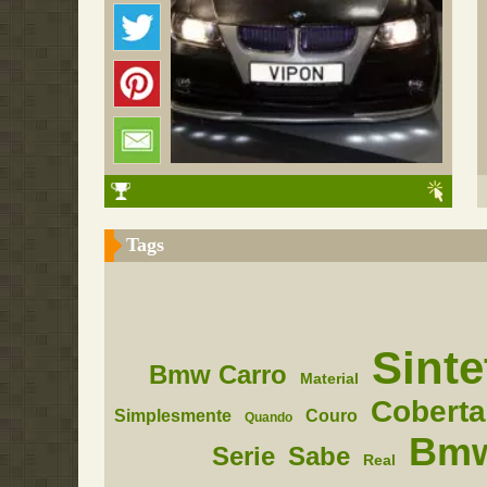
Tags
Sinte
Bmw Carro
Material
Coberta
Simplesmente
Couro
Quando
Bm
Serie
Sabe
Real