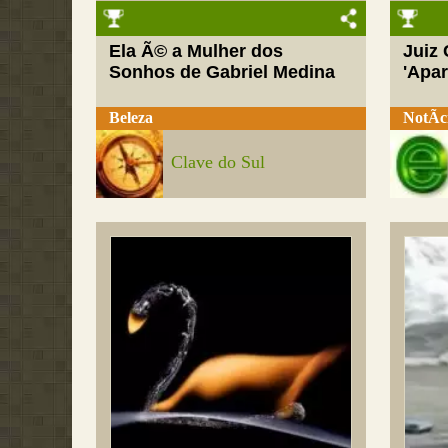
Ela Ã© a Mulher dos
Juiz
Sonhos de Gabriel Medina
'Apar
Beleza
NotÃ­c
Clave do Sul