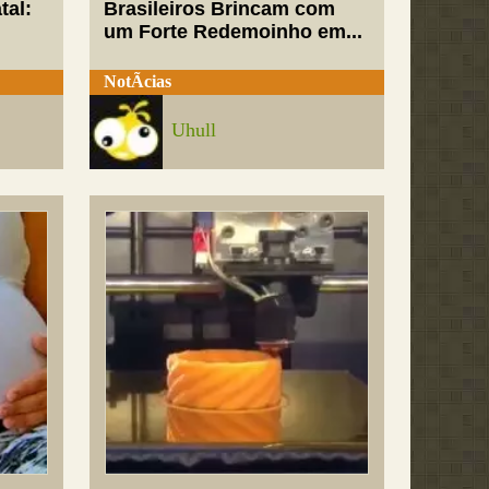
tal:
Brasileiros Brincam com
um Forte Redemoinho em...
NotÃ­cias
Uhull