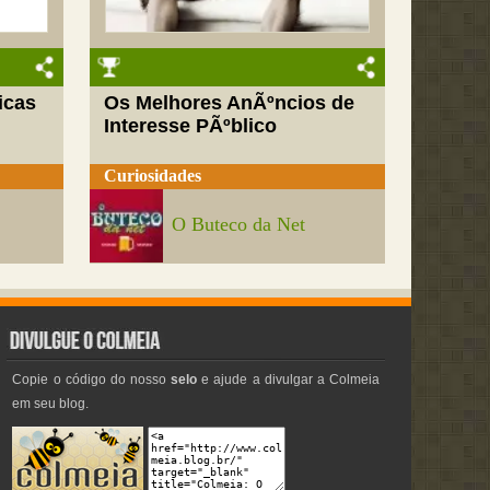
icas
Os Melhores AnÃºncios de
Interesse PÃºblico
Curiosidades
O Buteco da Net
Copie o código do nosso
selo
e ajude a divulgar a Colmeia
em seu blog.