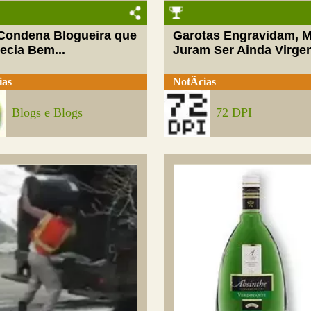
 Condena Blogueira que
Garotas Engravidam, 
ecia Bem...
Juram Ser Ainda Virge
ias
NotÃ­cias
Blogs e Blogs
72 DPI