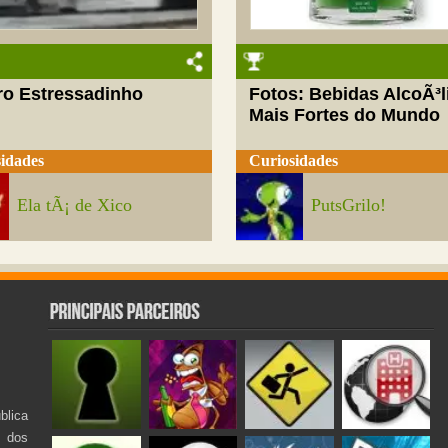
ro Estressadinho
Fotos: Bebidas AlcoÃ³l
Mais Fortes do Mundo
idades
Curiosidades
Ela tÃ¡ de Xico
PutsGrilo!
lica
s dos