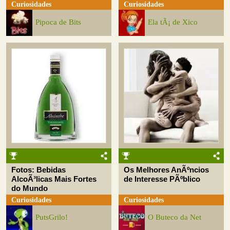
Curiosidades
Curiosidades
Pipoca de Bits
Ela tÃ¡ de Xico
Fotos: Bebidas
Os Melhores AnÃºncios
AlcoÃ³licas Mais Fortes
de Interesse PÃºblico
do Mundo
Curiosidades
Curiosidades
PutsGrilo!
O Buteco da Net