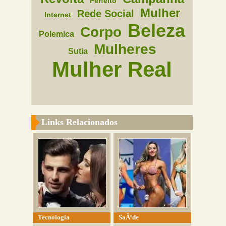
Perfeito
Mulher
Rede Social
Internet
Beleza
Corpo
Polemica
Mulheres
Sutia
Mulher Real
Links Relacionados
Tecnologia
SaÃºde