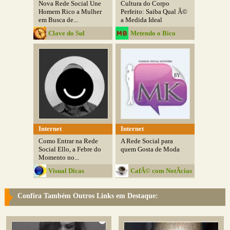
Nova Rede Social Une
Cultura do Corpo
Homem Rico a Mulher
Perfeito: Saiba Qual Ã©
em Busca de...
a Medida Ideal
Clave do Sul
Metendo o Bico
Internet
Internet
Como Entrar na Rede
A Rede Social para
Social Ello, a Febre do
quem Gosta de Moda
Momento no...
Visual Dicas
CafÃ© com NotÃ­cias
Confira Também Outros Links em Destaque: