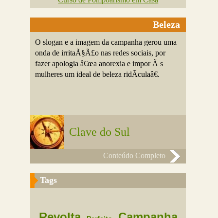
Beleza
O slogan e a imagem da campanha gerou uma
onda de irritaÃ§Ã£o nas redes sociais, por
fazer apologia â€œa anorexia e impor Ã s
mulheres um ideal de beleza ridÃ­culaâ€.
Clave do Sul
Conteúdo Completo
Tags
Revolta
Campanha