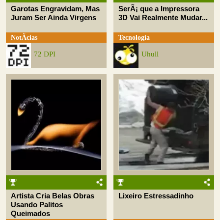
Garotas Engravidam, Mas
SerÃ¡ que a Impressora
Juram Ser Ainda Virgens
3D Vai Realmente Mudar...
NotÃ­cias
Tecnologia
72 DPI
Uhull
Artista Cria Belas Obras
Lixeiro Estressadinho
Usando Palitos
Queimados