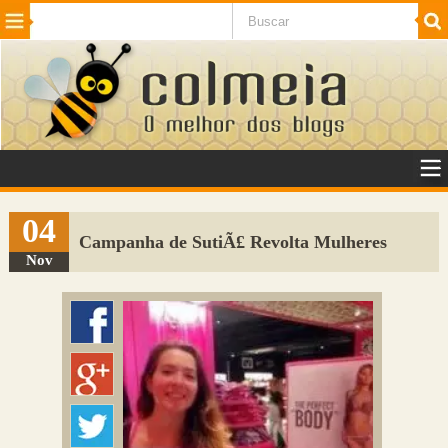
Beleza
Cinema e TV
Curiosidades
Esportes
Humor
Internet
Jogos
NotÃ­cias
Planeta
SaÃºde
Tecnologia
VeÃ­culos
Adulto
Sugerir Link
04
Campanha de SutiÃ£ Revolta Mulheres
Adicionar Blog
Nov
Colmeia Exchange
Perguntas Frequentes
Sobre
Contato