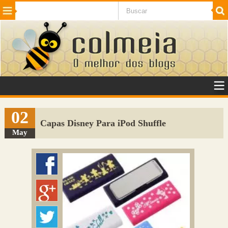
Beleza
Cinema e TV
Curiosidades
Esportes
Humor
Internet
Jogos
NotÃ­cias
Planeta
SaÃºde
Tecnologia
VeÃ­culos
Adulto
Sugerir Link
02
Capas Disney Para iPod Shuffle
Adicionar Blog
May
Colmeia Exchange
Perguntas Frequentes
Sobre
Contato