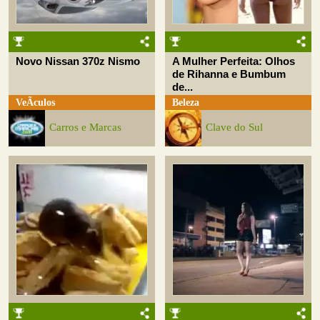
Novo Nissan 370z Nismo
A Mulher Perfeita: Olhos
de Rihanna e Bumbum
de...
VeÃ­culos
Beleza
Carros e Marcas
Clave do Sul