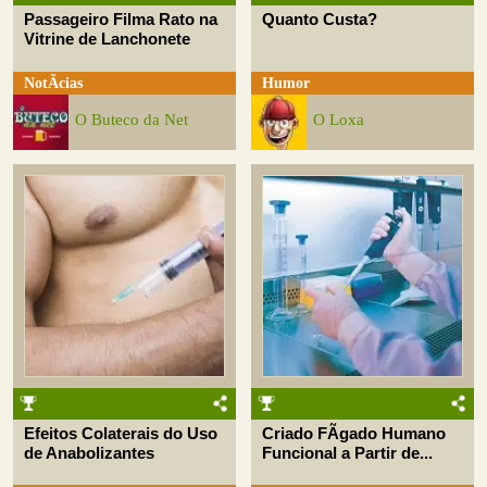
Passageiro Filma Rato na
Quanto Custa?
Vitrine de Lanchonete
NotÃ­cias
Humor
O Buteco da Net
O Loxa
Efeitos Colaterais do Uso
Criado FÃ­gado Humano
de Anabolizantes
Funcional a Partir de...