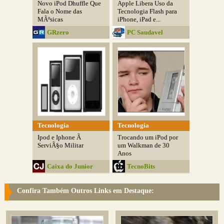
Novo iPod Dhuffle Que
Apple Libera Uso da
Fala o Nome das
Tecnologia Flash para
MÃºsicas
iPhone, iPad e...
GRzero
PC Saudavel
Tecnologia
Tecnologia
Ipod e Iphone Ã
Trocando um iPod por
ServiÃ§o Militar
um Walkman de 30
Anos
Caixa do Junior
TecnoBits
Confira Também Outros Links em Destaque: