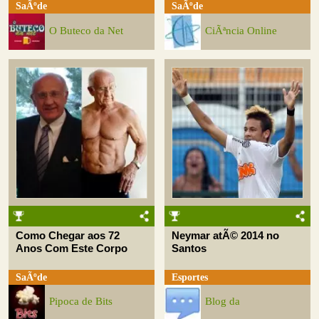
SaÃºde
SaÃºde
O Buteco da Net
CiÃªncia Online
Como Chegar aos 72
Neymar atÃ© 2014 no
Anos Com Este Corpo
Santos
SaÃºde
Esportes
Pipoca de Bits
Blog da