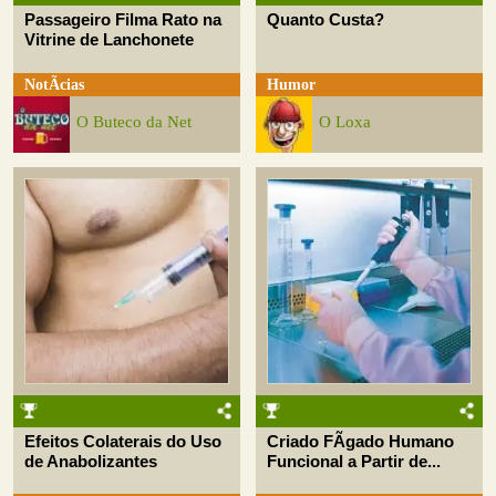
Passageiro Filma Rato na
Quanto Custa?
Vitrine de Lanchonete
NotÃ­cias
Humor
O Buteco da Net
O Loxa
Efeitos Colaterais do Uso
Criado FÃ­gado Humano
de Anabolizantes
Funcional a Partir de...