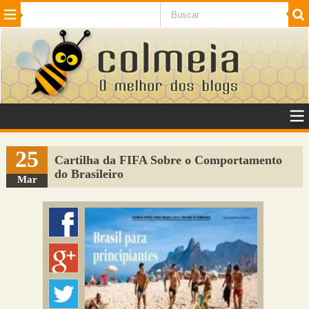
Beleza
Cinema e TV
Curiosidades
Esportes
Humor
Internet
Jogos
NotÃ­cias
Planeta
SaÃºde
Tecnologia
VeÃ­culos
Adulto
Sugerir Link
25
Cartilha da FIFA Sobre o Comportamento
do Brasileiro
Adicionar Blog
Mar
Colmeia Exchange
Perguntas Frequentes
Sobre
Contato