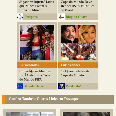
Jogadores InjustiÃ§ados
Copa do Mundo Deve
que Nunca Foram Ã
Render R$ 30 BilhÃµes
Copa do Mundo
ao Brasil
Futepoca
Blog do Guara
Curiosidades
Curiosidades
ConheÃ§a os Maiores
Os Quase Pelados da
EscÃ¢ndalos da Copa
Copa do Mundo
do Mundo FIFA
Mundo Drive
PutsGrilo!
Confira Também Outros Links em Destaque: