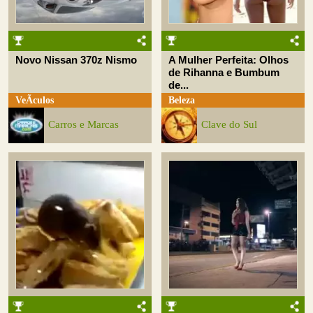
Novo Nissan 370z Nismo
A Mulher Perfeita: Olhos
de Rihanna e Bumbum
de...
VeÃ­culos
Beleza
Carros e Marcas
Clave do Sul