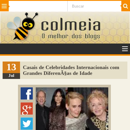
Beleza
Cinema e TV
Curiosidades
Esportes
Humor
Internet
Jogos
NotÃ­cias
Planeta
SaÃºde
Tecnologia
VeÃ­culos
Adulto
Sugerir Link
13
Casais de Celebridades Internacionais com
Grandes DiferenÃ§as de Idade
Adicionar Blog
Jul
Colmeia Exchange
Perguntas Frequentes
Sobre
Contato