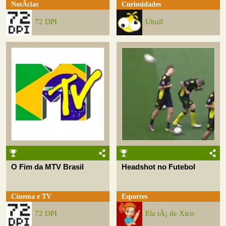
NotÃ­cias
Curiosidades
72 DPI
Uhull
O Fim da MTV Brasil
Headshot no Futebol
Cinema e TV
Esportes
72 DPI
Ela tÃ¡ de Xico