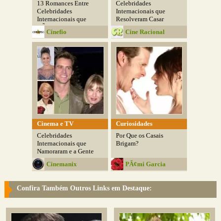
13 Romances Entre
Celebridades
Celebridades
Internacionais que
Internacionais que
Resolveram Casar
NÃ£o...
Depois...
Cinefio
Cine Racional
Cinema e TV
Curiosidades
Celebridades
Por Que os Casais
Internacionais que
Brigam?
Namoraram e a Gente
Nem...
Cinemanix
PÃ¢mi Garcia
Confira Também Outros Links em Destaque: