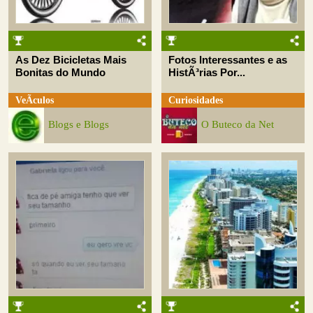
As Dez Bicicletas Mais
Fotos Interessantes e as
Bonitas do Mundo
HistÃ³rias Por...
VeÃ­culos
Curiosidades
Blogs e Blogs
O Buteco da Net