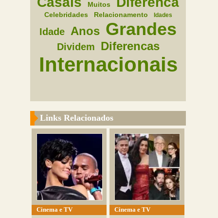
Casais
Diferenca
Muitos
Celebridades
Relacionamento
Idades
Grandes
Anos
Idade
Diferencas
Dividem
Internacionais
Links Relacionados
Cinema e TV
Cinema e TV