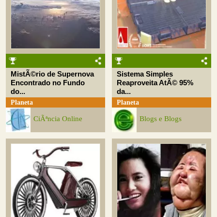
MistÃ©rio de Supernova
Sistema Simples
Encontrado no Fundo
Reaproveita AtÃ© 95%
do...
da...
Planeta
Planeta
CiÃªncia Online
Blogs e Blogs