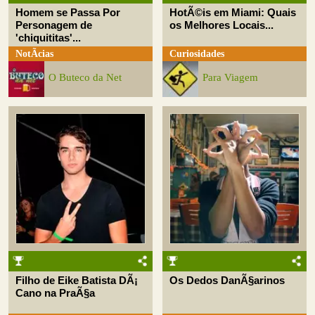
Homem se Passa Por
HotÃ©is em Miami: Quais
Personagem de
os Melhores Locais...
'chiquititas'...
NotÃ­cias
Curiosidades
O Buteco da Net
Para Viagem
Filho de Eike Batista DÃ¡
Os Dedos DanÃ§arinos
Cano na PraÃ§a