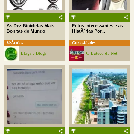
As Dez Bicicletas Mais
Fotos Interessantes e as
Bonitas do Mundo
HistÃ³rias Por...
VeÃ­culos
Curiosidades
Blogs e Blogs
O Buteco da Net