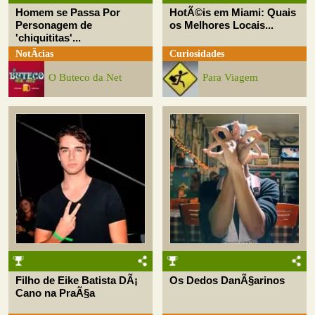
Homem se Passa Por
HotÃ©is em Miami: Quais
Personagem de
os Melhores Locais...
'chiquititas'...
NotÃ­cias
Curiosidades
O Buteco da Net
Para Viagem
Filho de Eike Batista DÃ¡
Os Dedos DanÃ§arinos
Cano na PraÃ§a