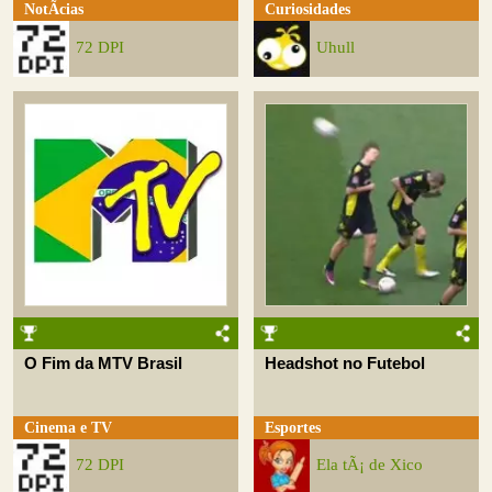
NotÃ­cias
Curiosidades
72 DPI
Uhull
O Fim da MTV Brasil
Headshot no Futebol
Cinema e TV
Esportes
72 DPI
Ela tÃ¡ de Xico