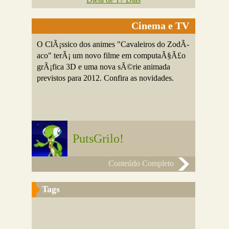
Cinema e TV
O ClÃ¡ssico dos animes "Cavaleiros do ZodÃ­
aco" terÃ¡ um novo filme em computaÃ§Ã£o
grÃ¡fica 3D e uma nova sÃ©rie animada
previstos para 2012. Confira as novidades.
PutsGrilo!
Conteúdo Completo
Tags