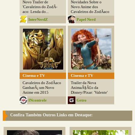
Novo Trailer de
Novidades Sobre o
'Cavaleiros do ZodÃ­
Novo Anime dos
aco: Lenda do...
Cavaleiros do ZodÃ­aco
InterNerdZ
Papel Nerd
Cinema e TV
Cinema e TV
Cavaleiros do ZodÃ­aco
Trailer da Nova
GanharÃ¡ um Novo
AnimaÃ§Ã£o da
Anime em 2015
Disney/Pixar: 'Valente'
INcontrole
Getro
Confira Também Outros Links em Destaque: