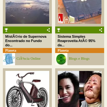
MistÃ©rio de Supernova
Sistema Simples
Encontrado no Fundo
Reaproveita AtÃ© 95%
do...
da...
Planeta
Planeta
CiÃªncia Online
Blogs e Blogs