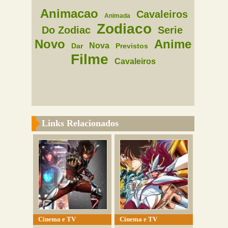
Animacao
Cavaleiros
Animada
Zodiaco
Do Zodiac
Serie
Novo
Anime
Nova
Dar
Previstos
Filme
Cavaleiros
Links Relacionados
Cinema e TV
Cinema e TV