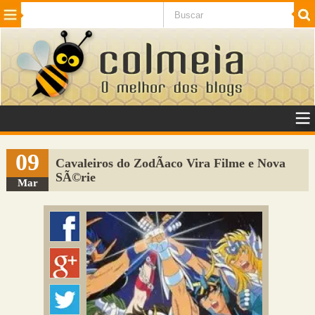
Beleza
Cinema e TV
Curiosidades
Esportes
Humor
Internet
Jogos
NotÃ­cias
Planeta
SaÃºde
Tecnologia
VeÃ­culos
Adulto
Sugerir Link
09
Cavaleiros do ZodÃ­aco Vira Filme e Nova
SÃ©rie
Adicionar Blog
Mar
Colmeia Exchange
Perguntas Frequentes
Sobre
Contato