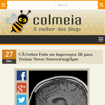
Beleza
Cinema e TV
Curiosidades
Esportes
Humor
Internet
Jogos
NotÃ­cias
Planeta
SaÃºde
Tecnologia
VeÃ­culos
Adulto
Sugerir Link
27
CÃ©rebro Feito em Impressora 3D para
Treinar Novos NeurocirurgiÃµes
Adicionar Blog
Dec
Colmeia Exchange
Perguntas Frequentes
Sobre
Contato