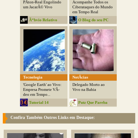
PÃ­ton-Real Engolindo
Acompanhe Todos os
um JacarÃ© Vivo
Ciberataques do Mundo
em Tempo Real
Ã“bvio Relativo
O Blog do seu PC
Tecnologia
NotÃ­cias
'Google Earth' ao Vivo:
Delegado Morto ao
Empresa Promete VÃ­
Vivo na Bahia
deo em Tempo...
Tutorial 14
Putz Que Pareba
Confira Também Outros Links em Destaque: