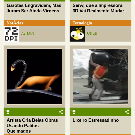
Garotas Engravidam, Mas
SerÃ¡ que a Impressora
Juram Ser Ainda Virgens
3D Vai Realmente Mudar...
NotÃ­cias
Tecnologia
72 DPI
Uhull
Artista Cria Belas Obras
Lixeiro Estressadinho
Usando Palitos
Queimados