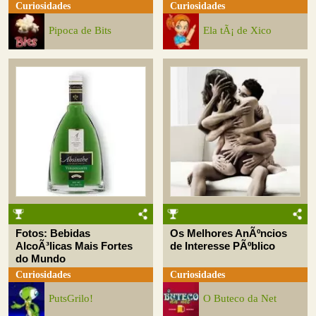
Curiosidades
Curiosidades
Pipoca de Bits
Ela tÃ¡ de Xico
Fotos: Bebidas
Os Melhores AnÃºncios
AlcoÃ³licas Mais Fortes
de Interesse PÃºblico
do Mundo
Curiosidades
Curiosidades
PutsGrilo!
O Buteco da Net