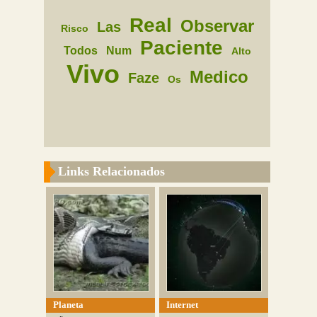
Real
Observar
Las
Risco
Paciente
Todos
Num
Alto
Vivo
Medico
Faze
Os
Links Relacionados
Planeta
Internet