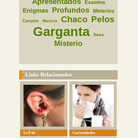
Apresentados
Examina
Profundos
Enigmas
Misterios
Chaco
Pelos
Canyon
Macicos
Garganta
Seus
Misterio
Links Relacionados
SaÃºde
Curiosidades