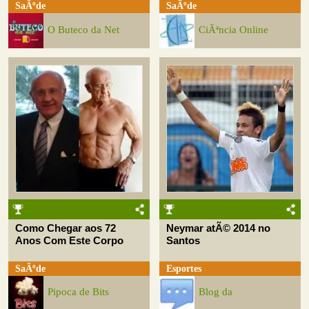
SaÃºde
SaÃºde
O Buteco da Net
CiÃªncia Online
Como Chegar aos 72
Neymar atÃ© 2014 no
Anos Com Este Corpo
Santos
SaÃºde
Esportes
Pipoca de Bits
Blog da