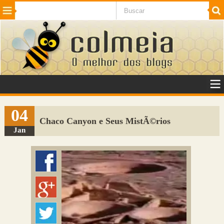
Beleza
Cinema e TV
Curiosidades
Esportes
Humor
Internet
Jogos
NotÃ­cias
Planeta
SaÃºde
Tecnologia
VeÃ­culos
Adulto
Sugerir Link
04
Chaco Canyon e Seus MistÃ©rios
Adicionar Blog
Jan
Colmeia Exchange
Perguntas Frequentes
Sobre
Contato