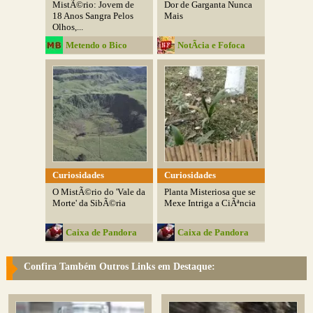
MistÃ©rio: Jovem de
Dor de Garganta Nunca
18 Anos Sangra Pelos
Mais
Olhos,...
Metendo o Bico
NotÃ­cia e Fofoca
Curiosidades
Curiosidades
O MistÃ©rio do 'Vale da
Planta Misteriosa que se
Morte' da SibÃ©ria
Mexe Intriga a CiÃªncia
Caixa de Pandora
Caixa de Pandora
Confira Também Outros Links em Destaque: