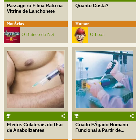
Passageiro Filma Rato na
Quanto Custa?
Vitrine de Lanchonete
NotÃ­cias
Humor
O Buteco da Net
O Loxa
Efeitos Colaterais do Uso
Criado FÃ­gado Humano
de Anabolizantes
Funcional a Partir de...