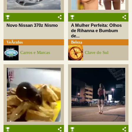
Novo Nissan 370z Nismo
A Mulher Perfeita: Olhos
de Rihanna e Bumbum
de...
VeÃ­culos
Beleza
Carros e Marcas
Clave do Sul