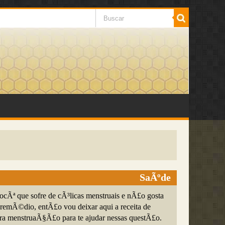
SaÃºde
ocÃª que sofre de cÃ³licas menstruais e nÃ£o gosta
e remÃ©dio, entÃ£o vou deixar aqui a receita de
ra menstruaÃ§Ã£o para te ajudar nessas questÃ£o.