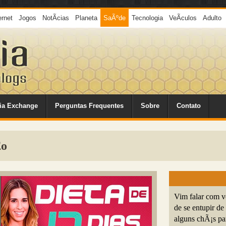
ernet
Jogos
NotÃ­cias
Planeta
SaÃºde
Tecnologia
VeÃ­culos
Adulto
ia Exchange
Perguntas Frequentes
Sobre
Contato
£o
Vim falar com v
de se entupir d
alguns chÃ¡s pa