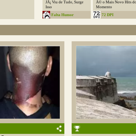
JÃ¡ Viu de Tudo, Surge
Ã© o Mais Novo Hits d
Isso
Momento
Falta Humor
72 DPI