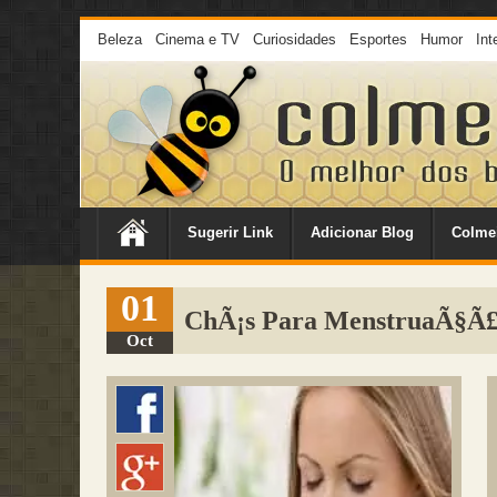
Beleza
Cinema e TV
Curiosidades
Esportes
Humor
Int
Sugerir Link
Adicionar Blog
Colme
01
ChÃ¡s Para MenstruaÃ§Ã
Oct