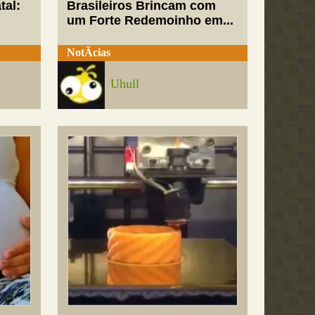
tal:
Brasileiros Brincam com
um Forte Redemoinho em...
NotÃ­cias
Uhull