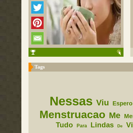
Tags
Nessas
Viu
Espero
Menstruacao
Me
Me
Tudo
Lindas
V
Para
De