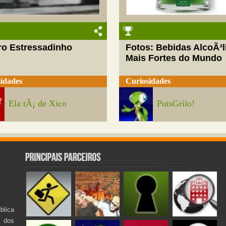
ro Estressadinho
Fotos: Bebidas AlcoÃ³l
Mais Fortes do Mundo
idades
Curiosidades
Ela tÃ¡ de Xico
PutsGrilo!
lica
s dos