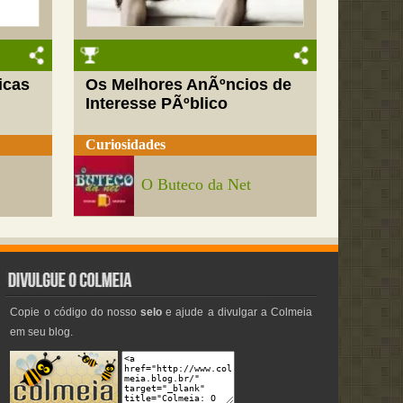
icas
Os Melhores AnÃºncios de
Interesse PÃºblico
Curiosidades
O Buteco da Net
Copie o código do nosso
selo
e ajude a divulgar a Colmeia
em seu blog.