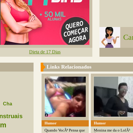
Ca
Dieta de 17 Dias
Links Relacionados
Cha
nstruais
Humor
Humor
im
Quando VocÃª Pensa que
Menina me da o LolÃ³