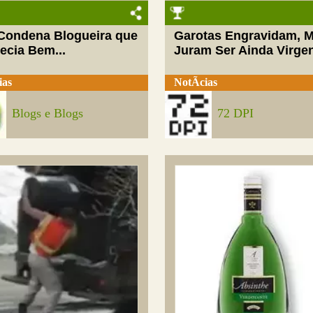
 Condena Blogueira que
Garotas Engravidam, 
ecia Bem...
Juram Ser Ainda Virge
ias
NotÃ­cias
Blogs e Blogs
72 DPI