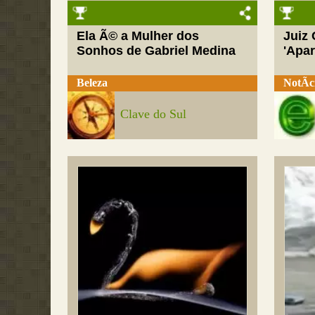
Ela Ã© a Mulher dos
Juiz
Sonhos de Gabriel Medina
'Apar
Beleza
NotÃ­c
Clave do Sul